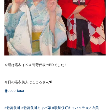
今週は浴衣イベ＆菅野代表のBDでした！
今日の浴衣美人はこころさん💖
@coco_tasu
#歌舞伎町
#歌舞伎町キャバ嬢
#歌舞伎町キャバクラ
#浴衣美