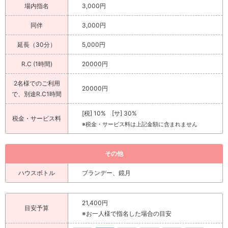
場内指名
3,000円
同伴
3,000円
延長（30分）
5,000円
R.C (1時間)
20000円
2名様でのご利用
20000円
で、別途R.C1時間
[税] 10% [サ] 30%
税金・サービス料
※税金・サービス料は上記金額に含まれません
その他
ハウスボトル
ブランデー、鏡月
21,400円
目安予算
※お一人様で指名した場合の目安