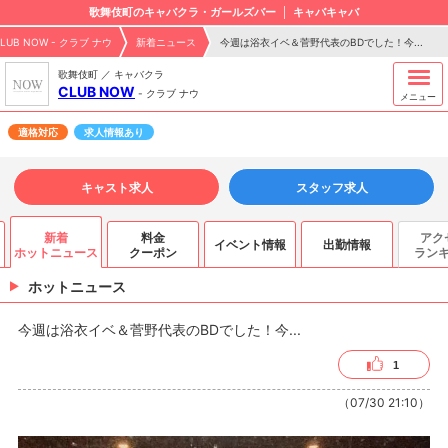
歌舞伎町のキャバクラ・ガールズバー
キャバキャバ
LUB NOW - クラブ ナウ
新着ニュース
今週は浴衣イベ＆菅野代表のBDでした！今...
歌舞伎町 ／ キャバクラ
CLUB NOW
-
クラブ ナウ
メニュー
適格対応
求人情報あり
キャスト求人
スタッフ求人
新着
料金
アク
イベント情報
出勤情報
ホットニュース
クーポン
ラン
ホットニュース
今週は浴衣イベ＆菅野代表のBDでした！今...
1
（07/30 21:10）