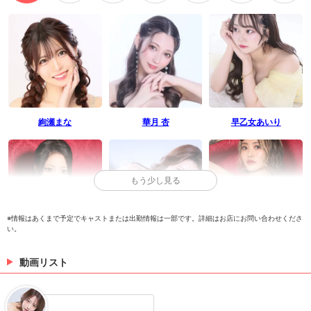
絢瀬まな
華月 杏
早乙女あいり
もう少し見る
※情報はあくまで予定でキャストまたは出勤情報は一部です。詳細はお店にお問い合わせくださ
い。
コウ
なつみ
月野れいな
動画リスト