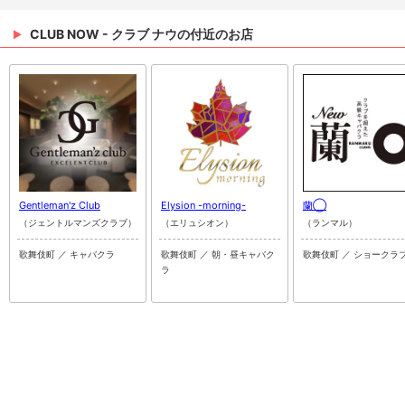
CLUB NOW - クラブ ナウの付近のお店
Gentleman'z Club
Elysion -morning-
蘭◯
（ジェントルマンズクラブ）
（エリュシオン）
（ランマル）
歌舞伎町 ／ キャバクラ
歌舞伎町 ／ 朝・昼キャバク
歌舞伎町 ／ ショークラ
ラ