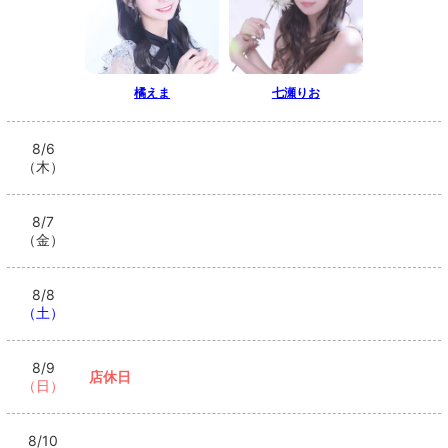
橘えま
七瀬りお
8/6
（木）
8/7
（金）
8/8
（土）
8/9
店休日
（日）
8/10