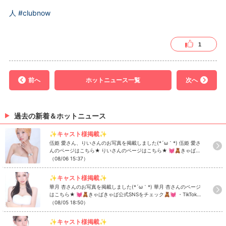
人
#clubnow
1
前へ
ホットニュース一覧
次へ
過去の新着＆ホットニュース
✨キャスト様掲載✨
伍姫 愛さん、りいさんのお写真を掲載しました(*´ω｀*) 伍姫 愛さ
んのページはこちら★ りいさんのページはこちら★ 💓🧸きゃばき
ゃば公式SNSをチェック🧸💓 ・TikTok ・Instagram ・Twitter ・
（08/06 15:37）
YouTube
✨キャスト様掲載✨
華月 杏さんのお写真を掲載しました(*´ω｀*) 華月 杏さんのページ
はこちら★ 💓🧸きゃばきゃば公式SNSをチェック🧸💓 ・TikTok
・Instagram ・Twitter ・YouTube
（08/05 18:50）
✨キャスト様掲載✨