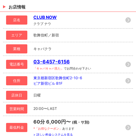
お店情報
CLUB NOW
店名
クラブ ナウ
エリア
歌舞伎町／新宿
業種
キャバクラ
03-6457-6156
電話番号
「キャバキャバ見た」
でお問合わせ下さい
東京都新宿区歌舞伎町2-10-6
住所
ピア新宿ビル B1F
店休日
日曜
20:00〜LAST
営業時間
60分 6,000円〜
(税・サ別)
最低料金
*「お得なクーポン」
あります
> 詳しい料金システムを見る