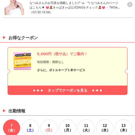
なつみさんのお写真を掲載しました(*´ω｀*) なつみさんのページ
はこちら★ 💓🧸きゃばきゃば公式SNSをチェック🧸💓 ・TikTok
・Instagram ・Twitter ・YouTube
（07/30 15:56）
お得なクーポン
5,000円（税サ込）でご案内！
有効期限：期限なし
さらに、ボトルキープ１本サービス
タップで
クーポンを見る
出勤情報
7
8
9
10
11
12
13
（金）
（土）
（日）
（月）
（火）
（水）
（木）