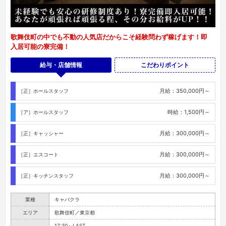
歌舞伎町の中でも不動の人気店だからこそ経験問わず稼げます！即
入居可能の寮完備！
給与・店舗情報
こだわりポイント
月給：350,000円～
［正］ホールスタッフ
時給：1,500円～
［ア］ホールスタッフ
月給：300,000円～
［正］キャッシャー
月給：300,000円～
［正］エスコート
月給：300,000円～
［正］キッチンスタッフ
業種
キャバクラ
エリア
歌舞伎町／東京都
17:30～LAST