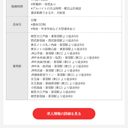
※実働8h・休憩あり
勤務時間
※アルバイトの方は時間・曜日は応相談
週末勤務できる方、大歓迎
日曜
店休日
※週休2日制
※有給・年末年始など大型連休あり
都営大江戸線 - 東新宿駅より徒歩5分
西武新宿線 - 西武新宿駅より徒歩5分
東京メトロ丸ノ内線 - 新宿駅より徒歩5分
東京メトロ副都心線 - 東新宿駅より徒歩5分
JR山手線 - 新宿駅 (東口) より徒歩8分
JR中央本線(東京～塩尻) - 新宿駅 (東口) より徒歩8分
JR中央線(快速) - 新宿駅 (東口) より徒歩8分
最寄駅
JR中央・総武線 - 新宿駅 (東口) より徒歩8分
JR埼京線 - 新宿駅 (東口) より徒歩8分
JR湘南新宿ライン - 新宿駅 (東口) より徒歩8分
京王線 - 新宿駅 (東口) より徒歩8分
京王新線 - 新線新宿駅 (東口) より徒歩8分
小田急線 - 新宿駅 (東口) より徒歩8分
都営大江戸線 - 新宿駅より徒歩8分
都営新宿線 - 新宿駅より徒歩8分
求人情報の詳細を見る