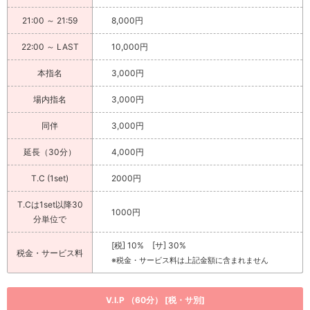
21:00 ～ 21:59
8,000円
22:00 ～ LAST
10,000円
本指名
3,000円
場内指名
3,000円
同伴
3,000円
延長（30分）
4,000円
T.C (1set)
2000円
T.Cは1set以降30
1000円
分単位で
[税] 10% [サ] 30%
税金・サービス料
※税金・サービス料は上記金額に含まれません
V.I.P （60分） [税・サ別]