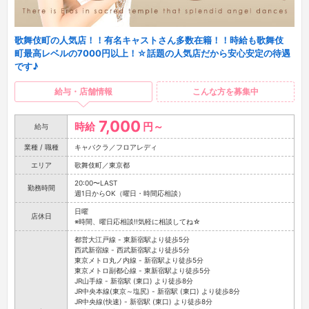
歌舞伎町の人気店！！有名キャストさん多数在籍！！時給も歌舞伎
町最高レベルの7000円以上！☆話題の人気店だから安心安定の待遇
です♪
給与・店舗情報
こんな方を募集中
7,000
時給
円～
給与
業種 / 職種
キャバクラ／フロアレディ
エリア
歌舞伎町／東京都
20:00〜LAST
勤務時間
週1日からOK（曜日・時間応相談）
日曜
店休日
※時間、曜日応相談!!気軽に相談してね☆
都営大江戸線 - 東新宿駅より徒歩5分
西武新宿線 - 西武新宿駅より徒歩5分
東京メトロ丸ノ内線 - 新宿駅より徒歩5分
東京メトロ副都心線 - 東新宿駅より徒歩5分
JR山手線 - 新宿駅 (東口) より徒歩8分
JR中央本線(東京～塩尻) - 新宿駅 (東口) より徒歩8分
JR中央線(快速) - 新宿駅 (東口) より徒歩8分