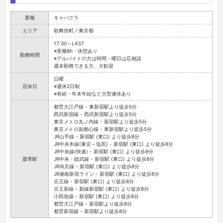
業種
キャバクラ
エリア
歌舞伎町／東京都
17:30～LAST
※実働8h・休憩あり
勤務時間
※アルバイトの方は時間・曜日は応相談
週末勤務できる方、大歓迎
日曜
店休日
※週休2日制
※有給・年末年始など大型連休あり
都営大江戸線 - 東新宿駅より徒歩5分
西武新宿線 - 西武新宿駅より徒歩5分
東京メトロ丸ノ内線 - 新宿駅より徒歩5分
東京メトロ副都心線 - 東新宿駅より徒歩5分
JR山手線 - 新宿駅 (東口) より徒歩8分
JR中央本線(東京～塩尻) - 新宿駅 (東口) より徒歩8分
JR中央線(快速) - 新宿駅 (東口) より徒歩8分
最寄駅
JR中央・総武線 - 新宿駅 (東口) より徒歩8分
JR埼京線 - 新宿駅 (東口) より徒歩8分
JR湘南新宿ライン - 新宿駅 (東口) より徒歩8分
京王線 - 新宿駅 (東口) より徒歩8分
京王新線 - 新線新宿駅 (東口) より徒歩8分
小田急線 - 新宿駅 (東口) より徒歩8分
都営大江戸線 - 新宿駅より徒歩8分
都営新宿線 - 新宿駅より徒歩8分