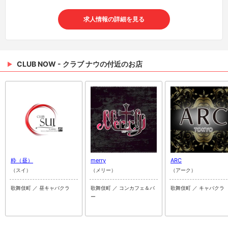
求人情報の詳細を見る
CLUB NOW - クラブ ナウの付近のお店
粋（昼）
merry
ARC
（スイ）
（メリー）
（アーク）
歌舞伎町 ／ 昼キャバクラ
歌舞伎町 ／ コンカフェ＆バ
歌舞伎町 ／ キャバクラ
ー