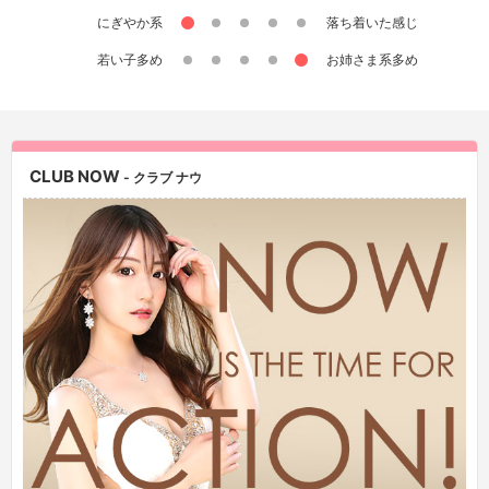
にぎやか系
落ち着いた感じ
若い子多め
お姉さま系多め
CLUB NOW
- クラブ ナウ