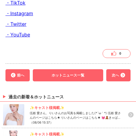
・TikTok
・Instagram
・Twitter
・YouTube
0
前へ
ホットニュース一覧
次へ
過去の新着＆ホットニュース
✨キャスト様掲載✨
伍姫 愛さん、りいさんのお写真を掲載しました(*´ω｀*) 伍姫 愛さ
んのページはこちら★ りいさんのページはこちら★ 💓🧸きゃばき
ゃば公式SNSをチェック🧸💓 ・TikTok ・Instagram ・Twitter ・
（08/06 15:37）
YouTube
✨キャスト様掲載✨