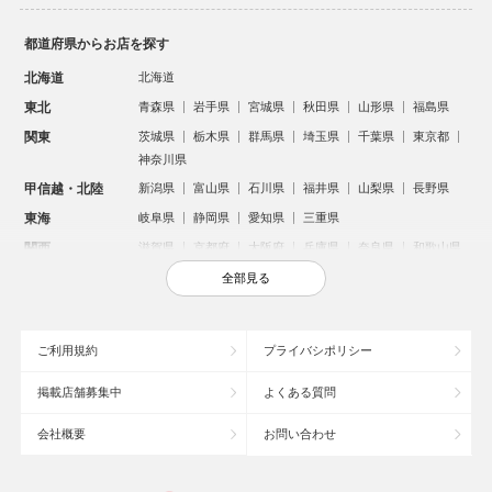
都道府県からお店を探す
北海道
北海道
東北
青森県
岩手県
宮城県
秋田県
山形県
福島県
関東
茨城県
栃木県
群馬県
埼玉県
千葉県
東京都
神奈川県
甲信越・北陸
新潟県
富山県
石川県
福井県
山梨県
長野県
東海
岐阜県
静岡県
愛知県
三重県
関西
滋賀県
京都府
大阪府
兵庫県
奈良県
和歌山県
中国
鳥取県
島根県
岡山県
広島県
山口県
全部見る
四国
徳島県
香川県
愛媛県
高知県
九州・沖縄
福岡県
佐賀県
長崎県
熊本県
大分県
宮崎県
ご利用規約
プライバシポリシー
鹿児島県
沖縄県
掲載店舗募集中
よくある質問
人気のエリアからお店を探す
会社概要
お問い合わせ
新宿のキャバクラ
歌舞伎町のキャバクラ
北新地のキャバクラ
池袋のキャバクラ
札幌市のキャバクラ
すすきののキャバクラ