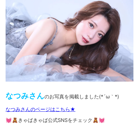
なつみさん
のお写真を掲載しました(*´ω｀*)
なつみさんのページはこちら★
💓🧸きゃばきゃば公式SNSをチェック🧸💓