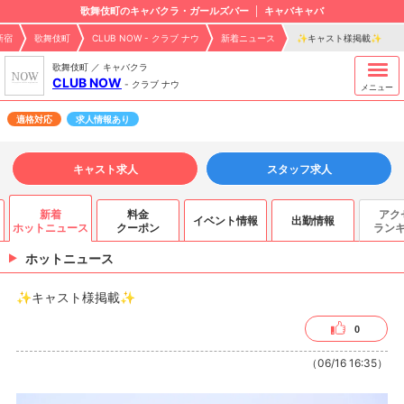
歌舞伎町のキャバクラ・ガールズバー
キャバキャバ
新宿
歌舞伎町
CLUB NOW - クラブ ナウ
新着ニュース
✨キャスト様掲載✨
歌舞伎町 ／ キャバクラ
CLUB NOW
-
クラブ ナウ
メニュー
適格対応
求人情報あり
キャスト求人
スタッフ求人
新着
料金
アク
イベント情報
出勤情報
ホットニュース
クーポン
ラン
ホットニュース
✨キャスト様掲載✨
0
（06/16 16:35）