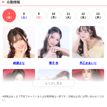
出勤情報
7
8
9
10
11
12
13
（金）
（土）
（日）
（月）
（火）
（水）
（木）
絢瀬まな
華月 杏
早乙女あいり
もう少し見る
※情報はあくまで予定でキャストまたは出勤情報は一部です。詳細はお店にお問い合わせくださ
い。
コウ
なつみ
月野れいな