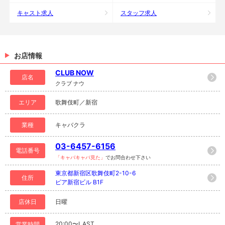
キャスト求人
スタッフ求人
お店情報
CLUB NOW
店名
クラブ ナウ
エリア
歌舞伎町／新宿
業種
キャバクラ
03-6457-6156
電話番号
「キャバキャバ見た」
でお問合わせ下さい
東京都新宿区歌舞伎町2-10-6
住所
ピア新宿ビル B1F
店休日
日曜
20:00〜LAST
営業時間