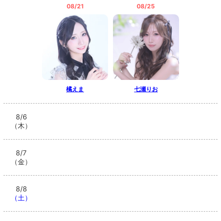
08/21
08/25
橘えま
七瀬りお
8/6
（木）
8/7
（金）
8/8
（土）