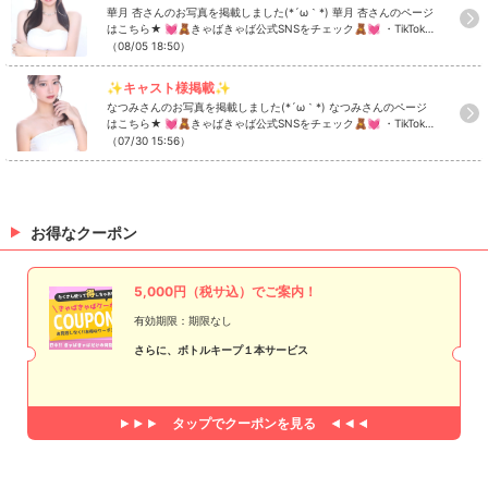
華月 杏さんのお写真を掲載しました(*´ω｀*) 華月 杏さんのページ
はこちら★ 💓🧸きゃばきゃば公式SNSをチェック🧸💓 ・TikTok
・Instagram ・Twitter ・YouTube
（08/05 18:50）
✨キャスト様掲載✨
なつみさんのお写真を掲載しました(*´ω｀*) なつみさんのページ
はこちら★ 💓🧸きゃばきゃば公式SNSをチェック🧸💓 ・TikTok
・Instagram ・Twitter ・YouTube
（07/30 15:56）
お得なクーポン
5,000円（税サ込）でご案内！
有効期限：期限なし
さらに、ボトルキープ１本サービス
タップで
クーポンを見る