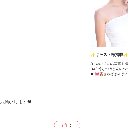
✨キャスト様掲載✨
なつみさんのお写真を掲
´ω｀*) なつみさんの
★ 💓🧸きゃばきゃば公
ック🧸💓 ・TikTok ・In
witter ・YouTube
お願いします❤︎
0