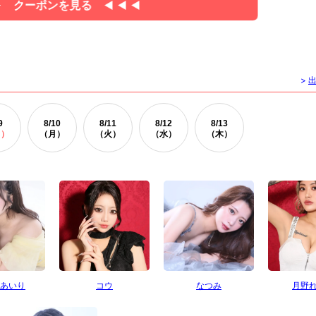
クーポンを見る
>
9
8/
10
8/
11
8/
12
8/
13
日）
（月）
（火）
（水）
（木）
あいり
コウ
なつみ
月野