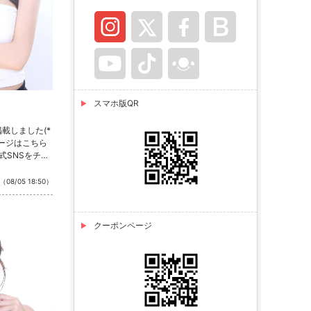
スマホ版QR
載しました(*
ページはこちら
式SNSをチェ
stagram ・T
（08/05 18:50）
クーポンページ