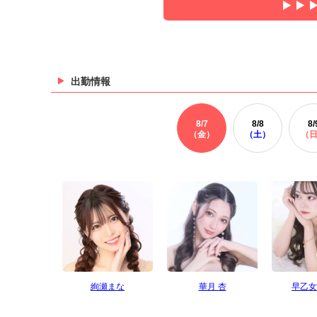
出勤情報
8/
7
8/
8
8/
（金）
（土）
（
絢瀬まな
華月 杏
早乙女