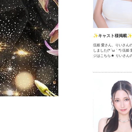
✨キャスト様掲載✨
伍姫 愛さん、りいさん
しました(*´ω｀*) 伍姫
ジはこちら★ りいさん
ら★ 💓🧸きゃばきゃば
ェック🧸💓 ・TikTok ・I
Twitter ・YouTube