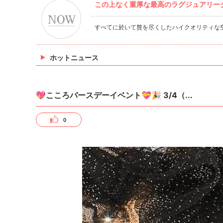
この上なく重厚な最高のラグジュアリーク
すべてに於いて贅を尽くしたハイクオリティな
ホットニュース
💖こころバースデーイベント💝🎉 3/4（...
0