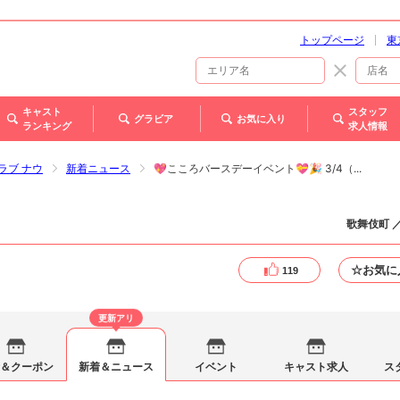
トップページ
東
キャスト
スタッフ
グラビア
お気に入り
ランキング
求人情報
クラブ ナウ
新着ニュース
💖こころバースデーイベント💝🎉 3/4（...
歌舞伎町 
☆お気に
119
更新アリ
＆クーポン
新着＆ニュース
イベント
キャスト求人
ス