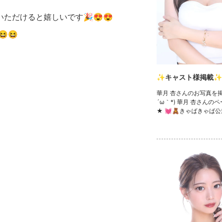
ただけると嬉しいです🎉😍😍
😆
✨キャスト様掲載✨
華月 杏さんのお写真を掲
´ω｀*) 華月 杏さんの
★ 💓🧸きゃばきゃば公
ック🧸💓 ・TikTok ・In
witter ・YouTube