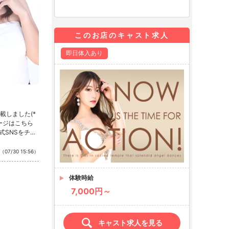
このお店のキャスト求人
即日体入あり
載しました(*
ページはこちら
式SNSをチェ
stagram ・T
（07/30 15:56）
体験時給
7,000円～
キャスト求人を見る