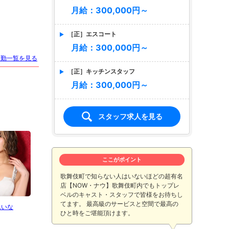
月給：300,000円～
［正］エスコート
月給：300,000円～
出勤一覧を見る
［正］キッチンスタッフ
月給：300,000円～
スタッフ求人を見る
ここがポイント
歌舞伎町で知らない人はいないほどの超有名
店【NOW・ナウ】歌舞伎町内でもトップレ
ベルのキャスト・スタッフで皆様をお待ちし
てます。 最高級のサービスと空間で最高の
れいな
絢瀬まな
華月 杏
早乙
ひと時をご堪能頂けます。