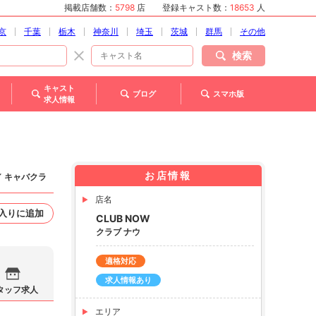
掲載店舗数：
5798
店
登録キャスト数：
18653
人
京
千葉
栃木
神奈川
埼玉
茨城
群馬
その他
検索
キャスト
ブログ
スマホ版
求人情報
お店情報
／ キャバクラ
店名
入りに追加
CLUB NOW
クラブ ナウ
適格対応
求人情報あり
タッフ求人
エリア