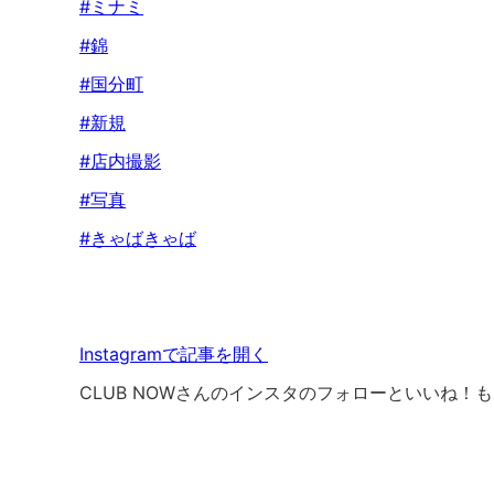
#ミナミ
#錦
#国分町
#新規
#店内撮影
#写真
#きゃばきゃば
Instagramで記事を開く
CLUB NOWさんのインスタのフォローといいね！も