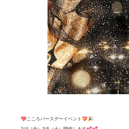
💖こころバースデーイベント💝🎉
3/4（金）3/5（土）開催します💕💕