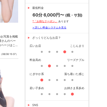
最低料金
60分 6,000円〜
(税・サ別)
*「お得なクーポン」
あります
> 詳しい料金システムを見る
のお写真を掲載
ざっくりどんなお店？
 愛さんのペー
のページはこち
広いお店
こじんまり
公式SNSをチ
nstagram ・
（08/06 15:37）
料金高め
リーズナブル
にぎやか系
落ち着いた感じ
若い子多め
お姉さま系多め
SNS