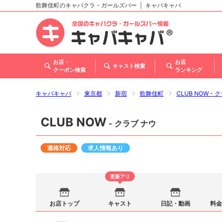
歌舞伎町のキャバクラ・ガールズバー
キャバキャバ
北海道
東北
関東
甲信越・北陸
東海
関西
中国
四国
九州・沖縄
お店・
お店
キャスト検索
クーポン検索
ランキング
キャバキャバ
東京都
新宿
歌舞伎町
CLUB NOW - 
CLUB NOW
- クラブ ナウ
適格対応
求人情報あり
更新アリ
お店トップ
キャスト
日記・動画
料金