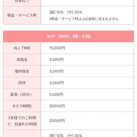
分単位で
[税] 10% [サ] 30%
税金・サービス料
※税金・サービス料は上記金額に含まれません
V.I.P （60分） [税・サ別]
ALL TIME
15,000円
本指名
3,000円
場内指名
3,000円
同伴
3,000円
延長（30分）
5,000円
R.C (1時間)
20000円
2名様でのご利用
20000円
で、別途R.C1時間
[税] 10% [サ] 30%