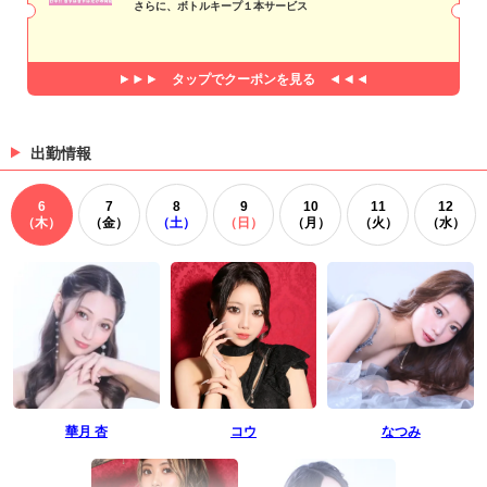
さらに、ボトルキープ１本サービス
タップで
クーポンを見る
出勤情報
6
7
8
9
10
11
12
（木）
（金）
（土）
（日）
（月）
（火）
（水）
華月 杏
コウ
なつみ