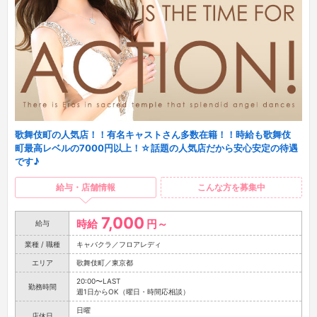
歌舞伎町の人気店！！有名キャストさん多数在籍！！時給も歌舞伎
町最高レベルの7000円以上！☆話題の人気店だから安心安定の待遇
です♪
給与・店舗情報
こんな方を募集中
7,000
時給
円～
給与
業種 / 職種
キャバクラ／フロアレディ
エリア
歌舞伎町／東京都
20:00〜LAST
勤務時間
週1日からOK（曜日・時間応相談）
日曜
店休日