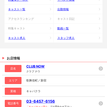
キャスト一覧
出勤情報
アクセスランキング
キャスト日記
特集キャスト
動画一覧
キャスト求人
スタッフ求人
お店情報
CLUB NOW
店名
クラブ ナウ
エリア
歌舞伎町／新宿
業種
キャバクラ
03-6457-6156
電話番号
「キャバキャバ見た」
でお問合わせ下さい