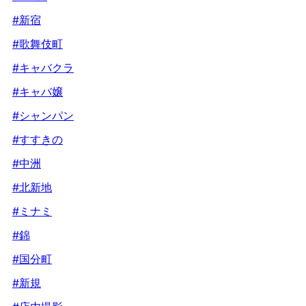
#新宿
#歌舞伎町
#キャバクラ
#キャバ嬢
#シャンパン
#すすきの
#中洲
#北新地
#ミナミ
#錦
#国分町
#新規