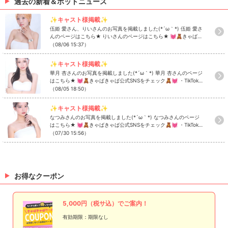
過去の新着＆ホットニュース
✨キャスト様掲載✨
伍姫 愛さん、りいさんのお写真を掲載しました(*´ω｀*) 伍姫 愛さ
んのページはこちら★ りいさんのページはこちら★ 💓🧸きゃばき
ゃば公式SNSをチェック🧸💓 ・TikTok ・Instagram ・Twitter ・
（08/06 15:37）
YouTube
✨キャスト様掲載✨
華月 杏さんのお写真を掲載しました(*´ω｀*) 華月 杏さんのページ
はこちら★ 💓🧸きゃばきゃば公式SNSをチェック🧸💓 ・TikTok
・Instagram ・Twitter ・YouTube
（08/05 18:50）
✨キャスト様掲載✨
なつみさんのお写真を掲載しました(*´ω｀*) なつみさんのページ
はこちら★ 💓🧸きゃばきゃば公式SNSをチェック🧸💓 ・TikTok
・Instagram ・Twitter ・YouTube
（07/30 15:56）
お得なクーポン
5,000円（税サ込）でご案内！
有効期限：期限なし