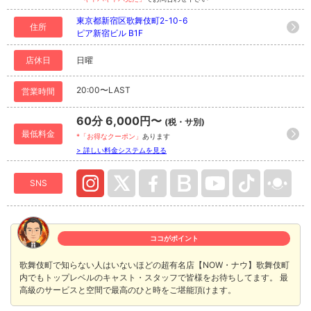
東京都新宿区歌舞伎町2-10-6
住所
ピア新宿ビル B1F
店休日
日曜
20:00〜LAST
営業時間
60分 6,000円〜
(税・サ別)
最低料金
*「お得なクーポン」
あります
> 詳しい料金システムを見る
SNS
ココがポイント
歌舞伎町で知らない人はいないほどの超有名店【NOW・ナウ】歌舞伎町
内でもトップレベルのキャスト・スタッフで皆様をお待ちしてます。 最
高級のサービスと空間で最高のひと時をご堪能頂けます。