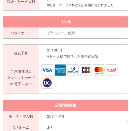
税金・サービス料
※税金・サービス料は上記金額に含まれません
その他
ハウスボトル
ブランデー、鏡月
21,400円
目安予算
※お一人様で指名した場合の目安
ご利用可能な
クレジットカード
or 電子マネー
店舗詳細情報
卓・テーブル数
25テーブル
VIPルーム
あり