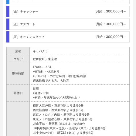
月給：300,000円～
［正］キャッシャー
月給：300,000円～
［正］エスコート
月給：300,000円～
［正］キッチンスタッフ
業種
キャバクラ
エリア
歌舞伎町／東京都
17:30～LAST
※実働8h・休憩あり
勤務時間
※アルバイトの方は時間・曜日は応相談
週末勤務できる方、大歓迎
日曜
店休日
※週休2日制
※有給・年末年始など大型連休あり
都営大江戸線 - 東新宿駅より徒歩5分
西武新宿線 - 西武新宿駅より徒歩5分
東京メトロ丸ノ内線 - 新宿駅より徒歩5分
東京メトロ副都心線 - 東新宿駅より徒歩5分
JR山手線 - 新宿駅 (東口) より徒歩8分
JR中央本線(東京～塩尻) - 新宿駅 (東口) より徒歩8分
JR中央線(快速) - 新宿駅 (東口) より徒歩8分