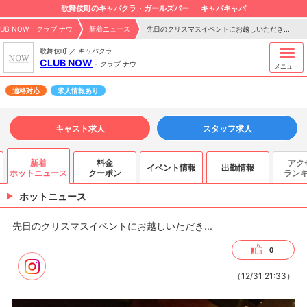
歌舞伎町のキャバクラ・ガールズバー
キャバキャバ
LUB NOW - クラブ ナウ
新着ニュース
先日のクリスマスイベントにお越しいただき...
歌舞伎町 ／ キャバクラ
CLUB NOW
-
クラブ ナウ
メニュー
適格対応
求人情報あり
キャスト求人
スタッフ求人
新着
料金
アク
イベント情報
出勤情報
ホットニュース
クーポン
ラン
ホットニュース
先日のクリスマスイベントにお越しいただき...
0
（12/31 21:33）