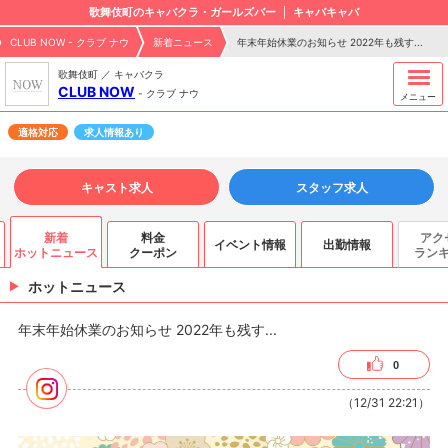
歌舞伎町のキャバクラ・ガールズバー
キャバキャバ
CLUB NOW - クラブ ナウ
新着ニュース
年末年始休業のお知らせ 2022年も残す...
歌舞伎町 ／ キャバクラ
CLUB NOW
-
クラブ ナウ
メニュー
適格対応
求人情報あり
キャスト求人
スタッフ求人
新着
料金
アク
イベント情報
出勤情報
ホットニュース
クーポン
ラン
ホットニュース
年末年始休業のお知らせ 2022年も残す...
0
（12/31 22:21）