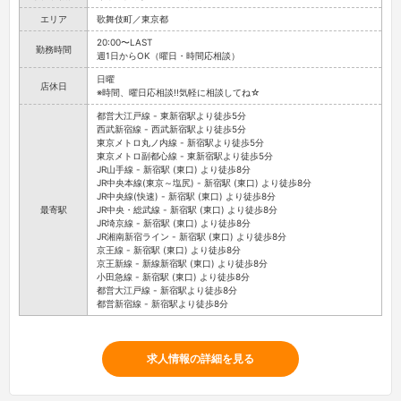
エリア
歌舞伎町／東京都
20:00〜LAST
勤務時間
週1日からOK（曜日・時間応相談）
日曜
店休日
※時間、曜日応相談!!気軽に相談してね☆
都営大江戸線 - 東新宿駅より徒歩5分
西武新宿線 - 西武新宿駅より徒歩5分
東京メトロ丸ノ内線 - 新宿駅より徒歩5分
東京メトロ副都心線 - 東新宿駅より徒歩5分
JR山手線 - 新宿駅 (東口) より徒歩8分
JR中央本線(東京～塩尻) - 新宿駅 (東口) より徒歩8分
JR中央線(快速) - 新宿駅 (東口) より徒歩8分
最寄駅
JR中央・総武線 - 新宿駅 (東口) より徒歩8分
JR埼京線 - 新宿駅 (東口) より徒歩8分
JR湘南新宿ライン - 新宿駅 (東口) より徒歩8分
京王線 - 新宿駅 (東口) より徒歩8分
京王新線 - 新線新宿駅 (東口) より徒歩8分
小田急線 - 新宿駅 (東口) より徒歩8分
都営大江戸線 - 新宿駅より徒歩8分
都営新宿線 - 新宿駅より徒歩8分
求人情報の詳細を見る