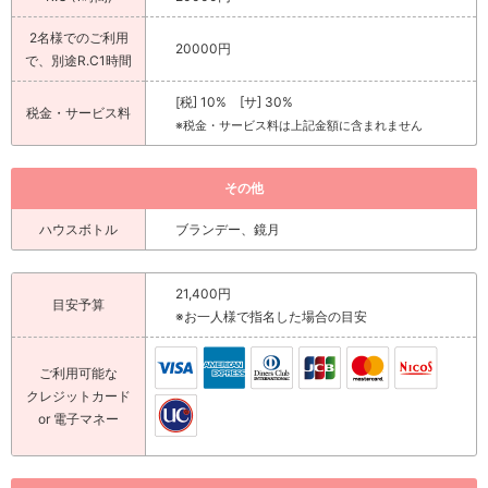
2名様でのご利用
20000円
で、別途R.C1時間
[税] 10% [サ] 30%
税金・サービス料
※税金・サービス料は上記金額に含まれません
その他
ハウスボトル
ブランデー、鏡月
21,400円
目安予算
※お一人様で指名した場合の目安
ご利用可能な
クレジットカード
or 電子マネー