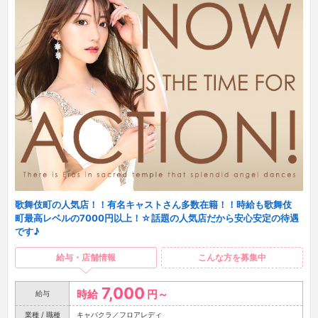
歌舞伎町の人気店！！有名キャストさん多数在籍！！時給も歌舞伎
町最高レベルの7000円以上！☆話題の人気店だから安心安定の待遇
です♪
給与・店舗情報
こんな方を募集中
7,000
時給
円～
給与
業種 / 職種
キャバクラ／フロアレディ