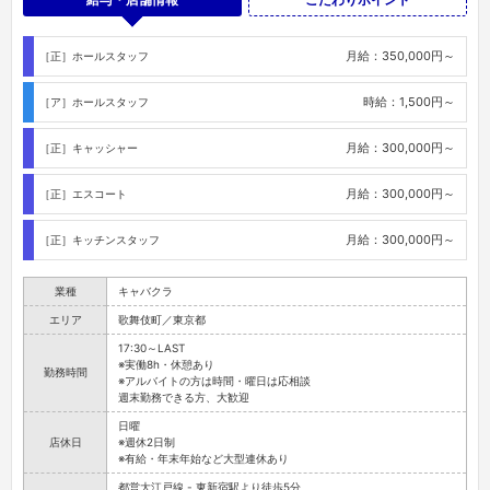
月給：350,000円～
［正］ホールスタッフ
時給：1,500円～
［ア］ホールスタッフ
月給：300,000円～
［正］キャッシャー
月給：300,000円～
［正］エスコート
月給：300,000円～
［正］キッチンスタッフ
業種
キャバクラ
エリア
歌舞伎町／東京都
17:30～LAST
※実働8h・休憩あり
勤務時間
※アルバイトの方は時間・曜日は応相談
週末勤務できる方、大歓迎
日曜
店休日
※週休2日制
※有給・年末年始など大型連休あり
都営大江戸線 - 東新宿駅より徒歩5分