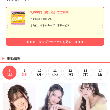
5,000円（税サ込）でご案内！
有効期限：期限なし
さらに、ボトルキープ１本サービス
タップで
クーポンを見る
出勤情報
8
9
10
11
12
13
14
（土）
（日）
（月）
（火）
（水）
（木）
（金）