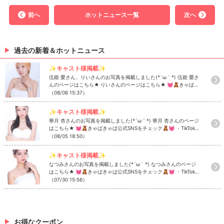
前へ
ホットニュース一覧
次へ
過去の新着＆ホットニュース
✨キャスト様掲載✨
伍姫 愛さん、りいさんのお写真を掲載しました(*´ω｀*) 伍姫 愛さ
んのページはこちら★ りいさんのページはこちら★ 💓🧸きゃばき
ゃば公式SNSをチェック🧸💓 ・TikTok ・Instagram ・Twitter ・
（08/06 15:37）
YouTube
✨キャスト様掲載✨
華月 杏さんのお写真を掲載しました(*´ω｀*) 華月 杏さんのページ
はこちら★ 💓🧸きゃばきゃば公式SNSをチェック🧸💓 ・TikTok
・Instagram ・Twitter ・YouTube
（08/05 18:50）
✨キャスト様掲載✨
なつみさんのお写真を掲載しました(*´ω｀*) なつみさんのページ
はこちら★ 💓🧸きゃばきゃば公式SNSをチェック🧸💓 ・TikTok
・Instagram ・Twitter ・YouTube
（07/30 15:56）
お得なクーポン