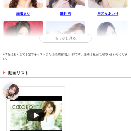
絢瀬まな
華月 杏
早乙女あいり
もう少し見る
※情報はあくまで予定でキャストまたは出勤情報は一部です。詳細はお店にお問い合わせくださ
い。
コウ
なつみ
橘えま
動画リスト
> 出勤情報を見る