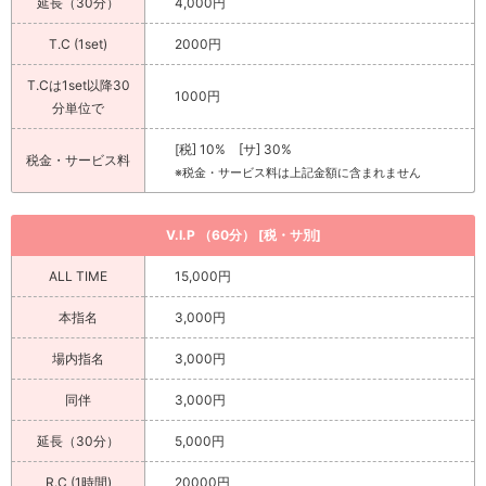
延長（30分）
4,000円
T.C (1set)
2000円
T.Cは1set以降30
1000円
分単位で
[税] 10% [サ] 30%
税金・サービス料
※税金・サービス料は上記金額に含まれません
V.I.P （60分） [税・サ別]
ALL TIME
15,000円
本指名
3,000円
場内指名
3,000円
同伴
3,000円
延長（30分）
5,000円
R.C (1時間)
20000円