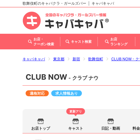
歌舞伎町のキャバクラ・ガールズバー
キャバキャバ
北海道
東北
関東
甲信越・北陸
東海
関西
中国
四国
九州・沖縄
お店・
お店
キャスト検索
クーポン検索
ランキング
キャバキャバ
東京都
新宿
歌舞伎町
CLUB NOW - 
CLUB NOW
- クラブ ナウ
適格対応
求人情報あり
更新アリ
お店トップ
キャスト
日記・動画
料金