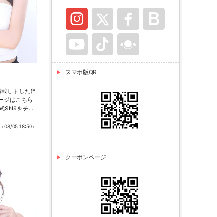
スマホ版QR
載しました(*
ページはこちら
式SNSをチェ
stagram ・T
（08/05 18:50）
クーポンページ