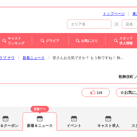
トップページ
東
キャスト
スタッフ
グラビア
お気に入り
ランキング
求人情報
クラブ ナウ
新着ニュース
皆さんお元気ですか？ もう秋ですね！ 秋...
歌舞伎町 
☆お気に
119
更新アリ
＆クーポン
新着＆ニュース
イベント
キャスト求人
ス