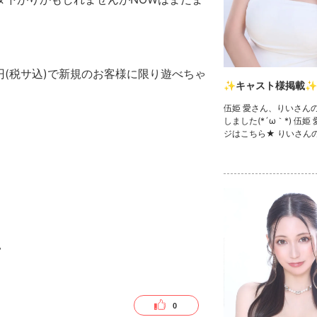
円(税サ込)で新規のお客様に限り遊べちゃ
✨キャスト様掲載✨
伍姫 愛さん、りいさん
しました(*´ω｀*) 伍姫
ジはこちら★ りいさん
ら★ 💓🧸きゃばきゃば
ェック🧸💓 ・TikTok ・I
Twitter ・YouTube
い
0