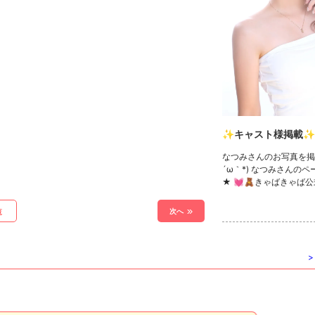
✨キャスト様掲載✨
なつみさんのお写真を掲
´ω｀*) なつみさんの
★ 💓🧸きゃばきゃば公
ック🧸💓 ・TikTok ・In
witter ・YouTube
次へ
覧
>