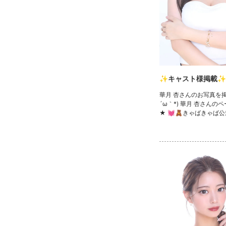
✨キャスト様掲載✨
華月 杏さんのお写真を掲
´ω｀*) 華月 杏さんの
★ 💓🧸きゃばきゃば公
ック🧸💓 ・TikTok ・In
witter ・YouTube