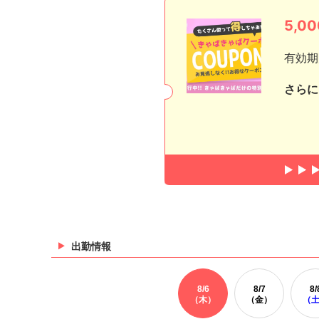
5,
有効期
さらに
出勤情報
8/
6
8/
7
8/
（木）
（金）
（