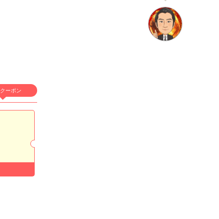
店名
CLUB NOW
クーポン
クラブ ナウ
適格対応
求人情報あり
エリア
歌舞伎町／新宿
業種
キャバクラ