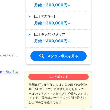
月給：300,000円～
［正］エスコート
月給：300,000円～
［正］キッチンスタッフ
月給：300,000円～
絢瀬まな
華月 杏
早乙
スタッフ求人を見る
合わせください。
動画一覧を見る
ここがポイント
歌舞伎町で知らない人はいないほどの超有名
店【NOW・ナウ】歌舞伎町内でもトップレ
ベルのキャスト・スタッフで皆様をお待ちし
てます。 最高級のサービスと空間で最高の
ひと時をご堪能頂けます。