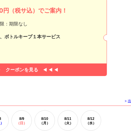
000円（税サ込）でご案内！
限：期限なし
、ボトルキープ１本サービス
クーポンを見る
>
8
8/
9
8/
10
8/
11
8/
12
土）
（日）
（月）
（火）
（水）