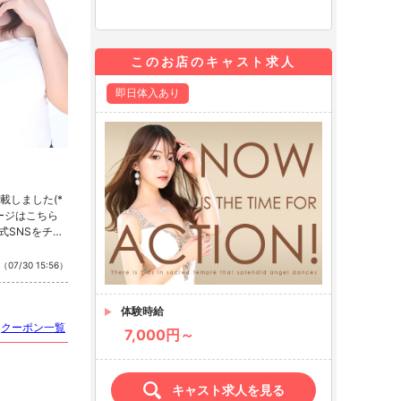
このお店のキャスト求人
即日体入あり
載しました(*
ページはこちら
式SNSをチェ
stagram ・T
（07/30 15:56）
体験時給
クーポン一覧
7,000円～
キャスト求人を見る