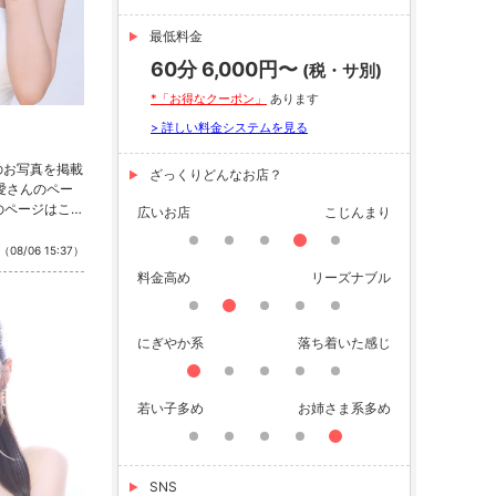
最低料金
60分 6,000円〜
(税・サ別)
*「お得なクーポン」
あります
> 詳しい料金システムを見る
のお写真を掲載
ざっくりどんなお店？
 愛さんのペー
のページはこち
広いお店
こじんまり
公式SNSをチ
nstagram ・
（08/06 15:37）
料金高め
リーズナブル
にぎやか系
落ち着いた感じ
若い子多め
お姉さま系多め
SNS