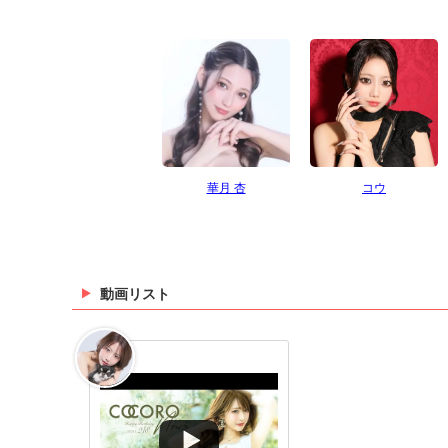
華月 杏
コウ
動画リスト