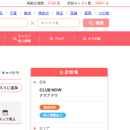
掲載店舗数：
5798
店
登録キャスト数：
18641
人
京
千葉
栃木
神奈川
埼玉
茨城
群馬
その他
検索
キャスト
ブログ
スマホ版
求人情報
お店情報
／ キャバクラ
店名
入りに追加
CLUB NOW
クラブ ナウ
適格対応
求人情報あり
タッフ求人
エリア