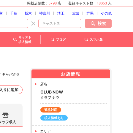
掲載店舗数：
5798
店
登録キャスト数：
18653
人
京
千葉
栃木
神奈川
埼玉
茨城
群馬
その他
検索
キャスト
ブログ
スマホ版
求人情報
お店情報
／ キャバクラ
店名
入りに追加
CLUB NOW
クラブ ナウ
適格対応
求人情報あり
タッフ求人
エリア