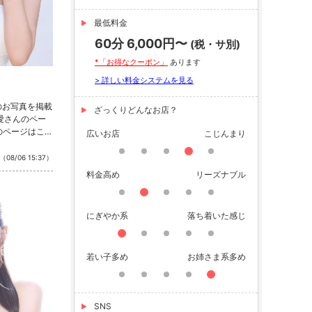
最低料金
60分 6,000円〜
(税・サ別)
*「お得なクーポン」
あります
> 詳しい料金システムを見る
のお写真を掲載
ざっくりどんなお店？
 愛さんのペー
のページはこち
広いお店
こじんまり
公式SNSをチ
nstagram ・
（08/06 15:37）
料金高め
リーズナブル
にぎやか系
落ち着いた感じ
若い子多め
お姉さま系多め
SNS