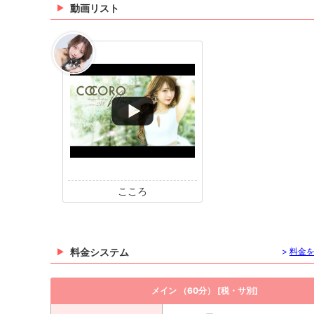
動画リスト
こころ
料金システム
>
料金
メイン （60分） [税・サ別]