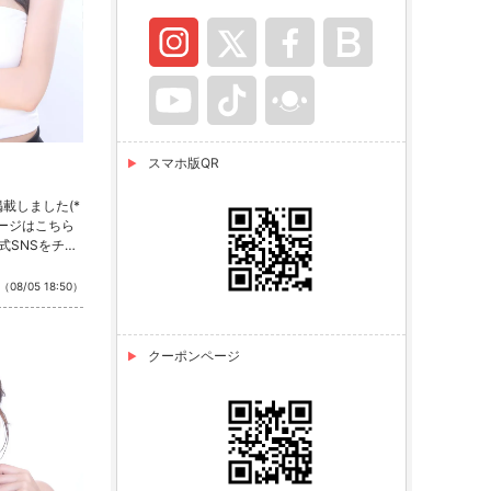
スマホ版QR
載しました(*
ページはこちら
式SNSをチェ
stagram ・T
（08/05 18:50）
クーポンページ