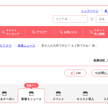
トップページ
東
キャスト
スタッフ
グラビア
お気に入り
ランキング
求人情報
クラブ ナウ
新着ニュース
皆さんお元気ですか？ もう秋ですね！ 秋...
歌舞伎町 
☆お気に
119
更新アリ
＆クーポン
新着＆ニュース
イベント
キャスト求人
ス