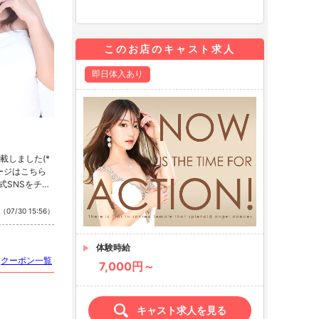
このお店のキャスト求人
即日体入あり
載しました(*
ページはこちら
式SNSをチェ
stagram ・T
（07/30 15:56）
体験時給
クーポン一覧
7,000円～
キャスト求人を見る