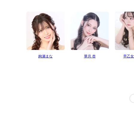
絢瀬まな
華月 杏
早乙女