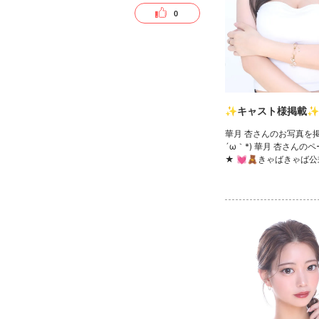
0
✨キャスト様掲載✨
華月 杏さんのお写真を掲
´ω｀*) 華月 杏さんの
★ 💓🧸きゃばきゃば公
ック🧸💓 ・TikTok ・In
witter ・YouTube