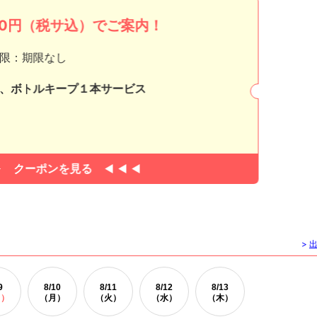
000円（税サ込）でご案内！
限：期限なし
、ボトルキープ１本サービス
クーポンを見る
>
9
8/
10
8/
11
8/
12
8/
13
日）
（月）
（火）
（水）
（木）