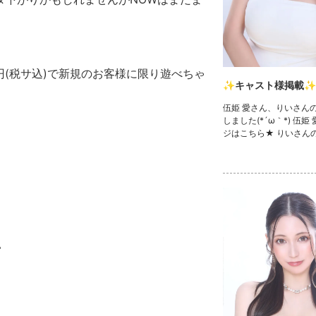
円(税サ込)で新規のお客様に限り遊べちゃ
✨キャスト様掲載✨
伍姫 愛さん、りいさん
しました(*´ω｀*) 伍姫
ジはこちら★ りいさん
ら★ 💓🧸きゃばきゃば
ェック🧸💓 ・TikTok ・I
Twitter ・YouTube
い