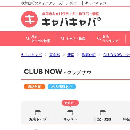
歌舞伎町のキャバクラ・ガールズバー
キャバキャバ
北海道
東北
関東
甲信越・北陸
東海
関西
中国
四国
九州・沖縄
お店・
お店
キャスト検索
クーポン検索
ランキング
キャバキャバ
東京都
新宿
歌舞伎町
CLUB NOW - 
CLUB NOW
- クラブ ナウ
適格対応
求人情報あり
更新アリ
お店トップ
キャスト
日記・動画
料金