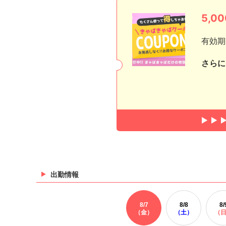
5,
有効期
さらに
出勤情報
8/
7
8/
8
8/
（金）
（土）
（