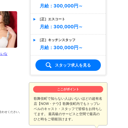
月給：300,000円～
［正］エスコート
月給：300,000円～
［正］キッチンスタッフ
月給：300,000円～
れいな
絢瀬まな
華月 杏
早乙
スタッフ求人を見る
ここがポイント
歌舞伎町で知らない人はいないほどの超有名
店【NOW・ナウ】歌舞伎町内でもトップレ
ベルのキャスト・スタッフで皆様をお待ちし
合わせください。
てます。 最高級のサービスと空間で最高の
ひと時をご堪能頂けます。