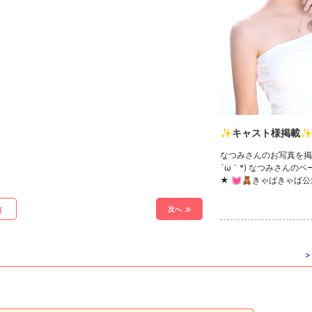
✨キャスト様掲載✨
なつみさんのお写真を掲
´ω｀*) なつみさんの
★ 💓🧸きゃばきゃば公
ック🧸💓 ・TikTok ・In
witter ・YouTube
次へ
覧
>