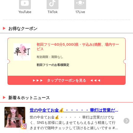
YouTube
TikTok
17Live
お得なクーポン
初回フリー60分5,000(税・サ込み)焼酎、場内サー
ビス
有効期限：期限なし
初回フリーのお客様限定
タップで
クーポンを見る
新着＆ホットニュース
世の中全てお金💰 ・ ・ ・ ・ ・ 華灯は営業だ
けでなく、SNSも皆様に楽しませてもらえるよ
世の中全てお金💰 ・ ・ ・ ・ ・ 華灯は営業だけでな
う精進して行きますので随時チェックして頂け
く、SNSも皆様に楽しませてもらえるよう精進して行
きますので随時チェックして頂けると嬉しいです☺️ #
ると嬉しいです☺️#新宿 #キャバクラ #華灯 #ti