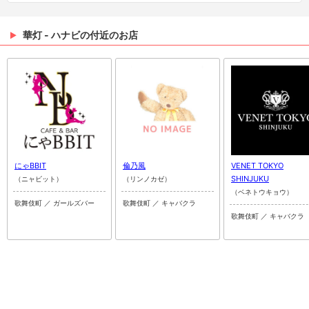
華灯 - ハナビの付近のお店
にゃBBIT
倫乃風
VENET TOKYO
SHINJUKU
（ニャビット）
（リンノカゼ）
（ベネトウキョウ）
歌舞伎町 ／ ガールズバー
歌舞伎町 ／ キャバクラ
歌舞伎町 ／ キャバクラ