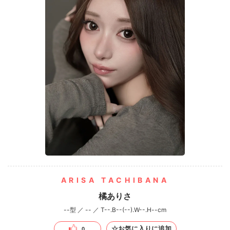
ARISA TACHIBANA
橘ありさ
--型 ／ -- ／ T--.B--(--).W--.H--cm
☆お気に入りに追加
0