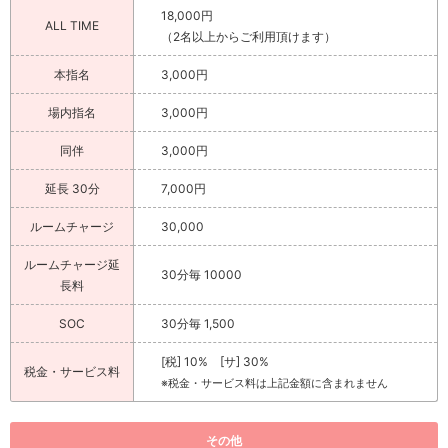
18,000円
ALL TIME
（2名以上からご利用頂けます）
本指名
3,000円
場内指名
3,000円
同伴
3,000円
延長 30分
7,000円
ルームチャージ
30,000
ルームチャージ延
30分毎 10000
長料
SOC
30分毎 1,500
[税] 10% [サ] 30%
税金・サービス料
※税金・サービス料は上記金額に含まれません
その他