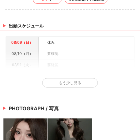
出勤スケジュール
08/09（日）
休み
08/10（月）
要確認
08/11（火）
要確認
08/12（水）
要確認
もう少し見る
08/13（木）
要確認
08/14（金）
要確認
PHOTOGRAPH / 写真
08/15（土）
要確認
※情報はあくまで予定でキャストまたは出勤情報は一部です。詳細はお店にお問い合わせく
ださい。