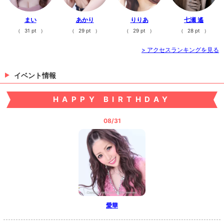
まい
あかり
りりあ
七瀬 遙
（
31 pt
）
（
29 pt
）
（
29 pt
）
（
28 pt
）
> アクセスランキングを見る
イベント情報
HAPPY BIRTHDAY
08/31
愛華