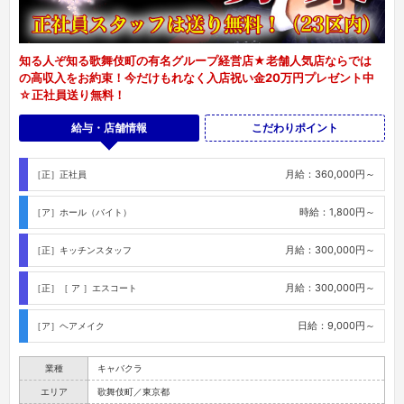
知る人ぞ知る歌舞伎町の有名グループ経営店★老舗人気店ならでは
の高収入をお約束！今だけもれなく入店祝い金20万円プレゼント中
☆正社員送り無料！
給与・店舗情報
こだわりポイント
月給：360,000円～
［正］正社員
時給：1,800円～
［ア］ホール（バイト）
月給：300,000円～
［正］キッチンスタッフ
月給：300,000円～
［正］［ ア ］エスコート
日給：9,000円～
［ア］ヘアメイク
業種
キャバクラ
エリア
歌舞伎町／東京都