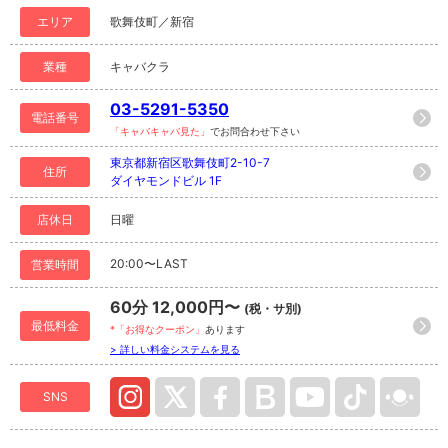
エリア
歌舞伎町／新宿
業種
キャバクラ
03-5291-5350
電話番号
「キャバキャバ見た」
でお問合わせ下さい
東京都新宿区歌舞伎町2-10-7
住所
ダイヤモンドビル 1F
店休日
日曜
20:00〜LAST
営業時間
60分 12,000円〜
(税・サ別)
最低料金
*「お得なクーポン」
あります
> 詳しい料金システムを見る
SNS