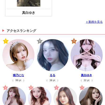
真白ゆき
> 動画を見る
アクセスランキング
1
2
3
猫乃にな
るる
真白ゆき
（
99 pt
）
（
38 pt
）
（
32 pt
）
4
5
5
7