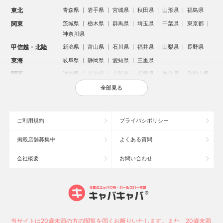
東北
青森県
岩手県
宮城県
秋田県
山形県
福島県
関東
茨城県
栃木県
群馬県
埼玉県
千葉県
東京都
神奈川県
甲信越・北陸
新潟県
富山県
石川県
福井県
山梨県
長野県
東海
岐阜県
静岡県
愛知県
三重県
関西
滋賀県
京都府
大阪府
兵庫県
奈良県
和歌山県
中国
鳥取県
島根県
岡山県
広島県
山口県
全部見る
四国
徳島県
香川県
愛媛県
高知県
九州・沖縄
福岡県
佐賀県
長崎県
熊本県
大分県
宮崎県
ご利用規約
プライバシポリシー
鹿児島県
沖縄県
掲載店舗募集中
よくある質問
人気のエリアからお店を探す
会社概要
お問い合わせ
新宿のキャバクラ
歌舞伎町のキャバクラ
北新地のキャバクラ
札幌市のキャバクラ
すすきののキャバクラ
池袋のキャバクラ
ミナミのキャバクラ
大宮のキャバクラ
六本木のキャバクラ
新潟市のキャバクラ
池袋駅（西口）のキャバクラ
池袋駅（東口）のキャバクラ
高崎市のキャバクラ
福岡市のキャバクラ
当サイトは20歳未満の方の閲覧を固くお断りいたします。また、20歳未満