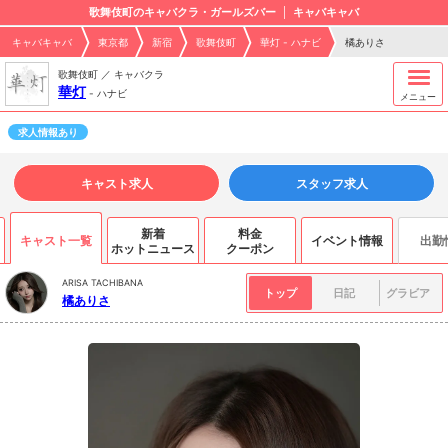
歌舞伎町のキャバクラ・ガールズバー
キャバキャバ
キャバキャバ
東京都
新宿
歌舞伎町
華灯 - ハナビ
橘ありさ
歌舞伎町 ／ キャバクラ
華灯
-
ハナビ
メニュー
求人情報あり
キャスト求人
スタッフ求人
新着
料金
キャスト一覧
イベント情報
出勤
ホットニュース
クーポン
ARISA TACHIBANA
トップ
日記
グラビア
橘ありさ