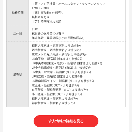
［正・ア］正社員・ホールスタッフ・キッチンスタッフ
17:00～3:00
勤務時間
［正］実働8h/ 休憩有り
無料送りあり
［ア］時間曜日応相談
日曜
店休日
祝日分の振り替え休有り
年末年始・夏季休暇などの長期休暇あり
都営大江戸線 - 東新宿駅より徒歩5分
西武新宿線 - 西武新宿駅より徒歩5分
東京メトロ丸ノ内線 - 新宿駅より徒歩5分
JR山手線 - 新宿駅 (東口) より徒歩7分
JR中央本線(東京～塩尻) - 新宿駅 (東口) より徒歩7分
JR中央線(快速) - 新宿駅 (東口) より徒歩7分
JR中央・総武線 - 新宿駅 (東口) より徒歩7分
最寄駅
JR埼京線 - 新宿駅 (東口) より徒歩7分
JR湘南新宿ライン - 新宿駅 (東口) より徒歩7分
京王線 - 新宿駅 (東口) より徒歩7分
京王新線 - 新線新宿駅 (東口) より徒歩7分
小田急線 - 新宿駅 (東口) より徒歩7分
都営大江戸線 - 新宿駅より徒歩7分
都営新宿線 - 新宿駅より徒歩7分
求人情報の詳細を見る