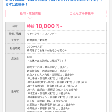
まずは面接を！
給与・店舗情報
こんな方を募集中
10,000
時給
円～
給与
業種 / 職種
キャバクラ／フロアレディ
エリア
歌舞伎町／東京都
20:00〜LAST
勤務時間
終電過ぎても送りがあるから安心☆
日曜
店休日
・お休みはお気軽にご相談下さい♪
都営大江戸線 - 東新宿駅より徒歩5分
西武新宿線 - 西武新宿駅より徒歩5分
東京メトロ丸ノ内線 - 新宿駅より徒歩5分
JR山手線 - 新宿駅 (東口) より徒歩7分
JR中央本線(東京～塩尻) - 新宿駅 (東口) より徒歩7分
JR中央線(快速) - 新宿駅 (東口) より徒歩7分
JR中央・総武線 - 新宿駅 (東口) より徒歩7分
最寄駅
JR埼京線 - 新宿駅 (東口) より徒歩7分
JR湘南新宿ライン - 新宿駅 (東口) より徒歩7分
京王線 - 新宿駅 (東口) より徒歩7分
京王新線 - 新線新宿駅 (東口) より徒歩7分
小田急線 - 新宿駅 (東口) より徒歩7分
都営大江戸線 - 新宿駅より徒歩7分