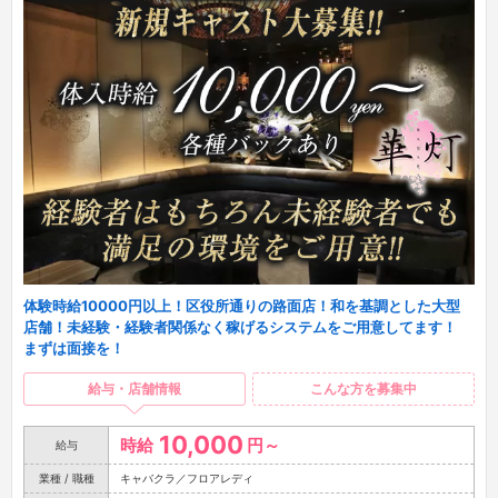
体験時給10000円以上！区役所通りの路面店！和を基調とした大型
店舗！未経験・経験者関係なく稼げるシステムをご用意してます！
まずは面接を！
給与・店舗情報
こんな方を募集中
10,000
時給
円～
給与
業種 / 職種
キャバクラ／フロアレディ