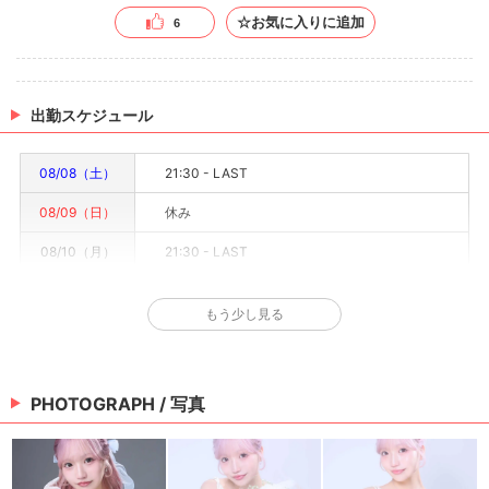
☆お気に入りに追加
6
出勤スケジュール
08/08（土）
21:30 - LAST
08/09（日）
休み
08/10（月）
21:30 - LAST
08/11（火）
21:30 - LAST
もう少し見る
08/12（水）
21:30 - LAST
08/13（木）
21:30 - LAST
PHOTOGRAPH / 写真
08/14（金）
21:30 - LAST
※情報はあくまで予定でキャストまたは出勤情報は一部です。詳細はお店にお問い合わせく
ださい。