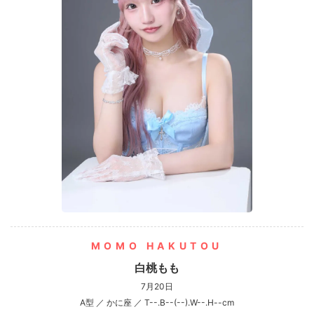
MOMO HAKUTOU
白桃もも
7月20日
A型 ／ かに座 ／ T--.B--(--).W--.H--cm