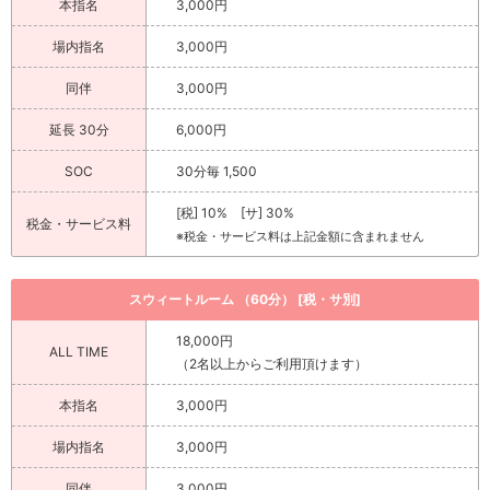
本指名
3,000円
場内指名
3,000円
同伴
3,000円
延長 30分
6,000円
SOC
30分毎 1,500
[税] 10% [サ] 30%
税金・サービス料
※税金・サービス料は上記金額に含まれません
スウィートルーム （60分） [税・サ別]
18,000円
ALL TIME
（2名以上からご利用頂けます）
本指名
3,000円
場内指名
3,000円
同伴
3,000円