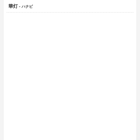
華灯
- ハナビ
知る人ぞ知る歌舞伎町の有名グループ経営店★老舗人気店ならでは
の高収入をお約束！今だけもれなく入店祝い金20万円プレゼント中
☆正社員送り無料！
給与・店舗情報
こだわりポイント