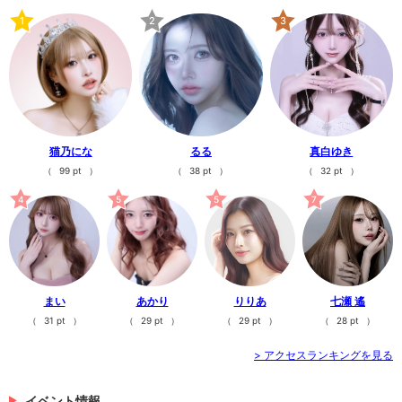
1
2
3
猫乃にな
るる
真白ゆき
（
99 pt
）
（
38 pt
）
（
32 pt
）
4
5
5
7
まい
あかり
りりあ
七瀬 遙
（
31 pt
）
（
29 pt
）
（
29 pt
）
（
28 pt
）
> アクセスランキングを見る
イベント情報