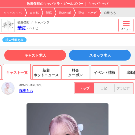
歌舞伎町のキャバクラ・ガールズバー
キャバキャバ
キャバキャバ
東京都
新宿
歌舞伎町
華灯 - ハナビ
白桃もも
歌舞伎町 ／ キャバクラ
華灯
-
ハナビ
メニュー
求人情報あり
キャスト求人
スタッフ求人
新着
料金
キャスト一覧
イベント情報
出勤
ホットニュース
クーポン
MOMO HAKUTOU
トップ
日記
グラビア
白桃もも