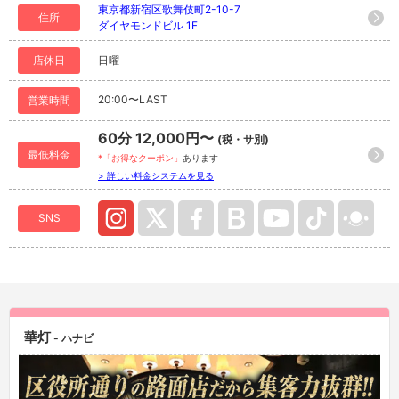
東京都新宿区歌舞伎町2-10-7
住所
ダイヤモンドビル 1F
店休日
日曜
20:00〜LAST
営業時間
60分 12,000円〜
(税・サ別)
最低料金
*「お得なクーポン」
あります
> 詳しい料金システムを見る
SNS
華灯
- ハナビ