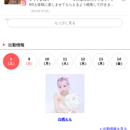
NSも皆様に楽しませてもらえるよう精進して行きます
う精進して行きますので随時チェックして頂け
ので随時チェックして頂けると嬉しいです☺️ #新宿 #キ
ると嬉しいです☺️#新宿 #キャバクラ #tiktok #
（07/23 17:31）
ャバクラ #tiktok #華灯 Instagramで記事を開く華灯さ
華灯
んのインスタのフォローといいね！もお願いします❤︎
りこさん参戦！ ・ ・ ・ ・ ・ 華灯は営業だけで
もう少し見る
なく、SNSも皆様に楽しませてもらえるよう精
りこさん参戦！ ・ ・ ・ ・ ・ 華灯は営業だけでなく、
進して行きますので随時チェックして頂けると
SNSも皆様に楽しませてもらえるよう精進して行きま
すので随時チェックして頂けると嬉しいです☺️ #新宿 #
嬉しいです☺️#新宿 #キャバクラ #華灯 #tiktok
キャバクラ #華灯 #tiktok Instagramで記事を開く華灯
出勤情報
（07/23 17:31）
さんのインスタのフォローといいね！もお願いします
❤︎
ばり気まずい〜⤴︎ ・ ・ ・ ・ ・ 華灯は営業だ
8
9
10
11
12
13
14
けでなく、SNSも皆様に楽しませてもらえるよ
ばり気まずい〜⤴︎ ・ ・ ・ ・ ・ 華灯は営業だけでな
（土）
（日）
（月）
（火）
（水）
（木）
（金）
う精進して行きますので随時チェックして頂け
く、SNSも皆様に楽しませてもらえるよう精進して行
きますので随時チェックして頂けると嬉しいです☺️ #
ると嬉しいです☺️#新宿 #キャバクラ #華灯 #ti
新宿 #キャバクラ #華灯 #tiktok Instagramで記事を開
ktok
（07/23 17:31）
く華灯さんのインスタのフォローといいね！もお願い
します❤︎
>
ホットニュース一覧を見る
白桃もも
> 出勤情報を見る