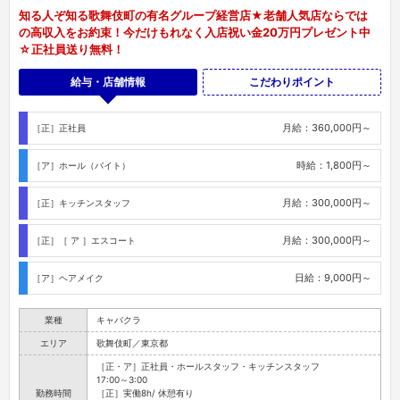
月給：360,000円～
［正］正社員
時給：1,800円～
［ア］ホール（バイト）
月給：300,000円～
［正］キッチンスタッフ
月給：300,000円～
［正］［ ア ］エスコート
日給：9,000円～
［ア］ヘアメイク
業種
キャバクラ
エリア
歌舞伎町／東京都
［正・ア］正社員・ホールスタッフ・キッチンスタッフ
17:00～3:00
勤務時間
［正］実働8h/ 休憩有り
無料送りあり
［ア］時間曜日応相談
日曜
店休日
祝日分の振り替え休有り
年末年始・夏季休暇などの長期休暇あり