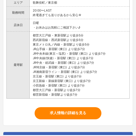
エリア
歌舞伎町／東京都
20:00〜LAST
勤務時間
終電過ぎても送りがあるから安心☆
日曜
店休日
・お休みはお気軽にご相談下さい♪
都営大江戸線 - 東新宿駅より徒歩5分
西武新宿線 - 西武新宿駅より徒歩5分
東京メトロ丸ノ内線 - 新宿駅より徒歩5分
JR山手線 - 新宿駅 (東口) より徒歩7分
JR中央本線(東京～塩尻) - 新宿駅 (東口) より徒歩7分
JR中央線(快速) - 新宿駅 (東口) より徒歩7分
JR中央・総武線 - 新宿駅 (東口) より徒歩7分
最寄駅
JR埼京線 - 新宿駅 (東口) より徒歩7分
JR湘南新宿ライン - 新宿駅 (東口) より徒歩7分
京王線 - 新宿駅 (東口) より徒歩7分
京王新線 - 新線新宿駅 (東口) より徒歩7分
小田急線 - 新宿駅 (東口) より徒歩7分
都営大江戸線 - 新宿駅より徒歩7分
都営新宿線 - 新宿駅より徒歩7分
求人情報の詳細を見る