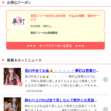
お得なクーポン
初回フリー60分5,000(税・サ込み)焼酎、場内サー
ビス
有効期限：期限なし
初回フリーのお客様限定
タップで
クーポンを見る
新着＆ホットニュース
世の中全てお金💰 ・ ・ ・ ・ ・ 華灯は営業だ
けでなく、SNSも皆様に楽しませてもらえるよ
世の中全てお金💰 ・ ・ ・ ・ ・ 華灯は営業だけでな
う精進して行きますので随時チェックして頂け
く、SNSも皆様に楽しませてもらえるよう精進して行
きますので随時チェックして頂けると嬉しいです☺️ #
ると嬉しいです☺️#新宿 #キャバクラ #華灯 #ti
新宿 #キャバクラ #華灯 #tiktok Instagramで記事を開
ktok
（07/29 03:09）
く華灯さんのインスタのフォローといいね！もお願い
します❤︎
終わりよければ全て良しなんで意外とお見送り
って大事ですよね☺️ ・ ・ ・ ・ ・ 華灯は営業だ
終わりよければ全て良しなんで意外とお見送りって大
けでなく、SNSも皆様に楽しませてもらえるよ
事ですよね☺️ ・ ・ ・ ・ ・ 華灯は営業だけでなく、S