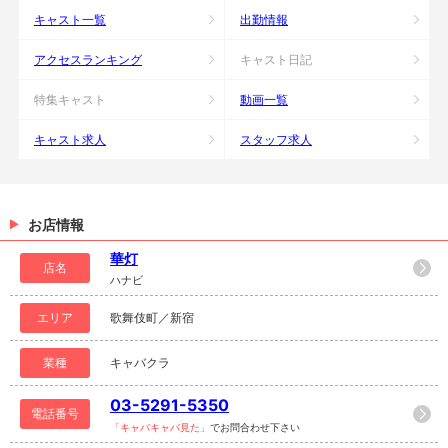
キャスト一覧
出勤情報
アクセスランキング
キャスト日記
特集キャスト
動画一覧
キャスト求人
スタッフ求人
お店情報
華灯
店名
ハナビ
エリア
歌舞伎町／新宿
業種
キャバクラ
03-5291-5350
電話番号
「キャバキャバ見た」
でお問合わせ下さい