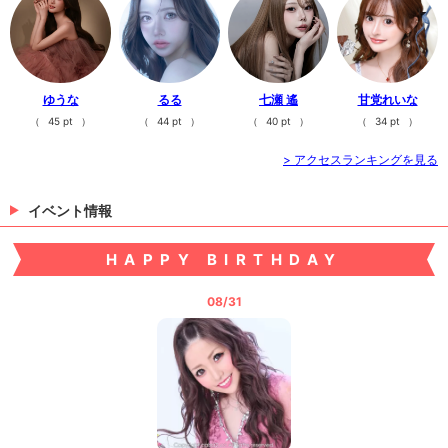
ゆうな
るる
七瀬 遙
甘党れいな
（
45 pt
）
（
44 pt
）
（
40 pt
）
（
34 pt
）
> アクセスランキングを見る
イベント情報
HAPPY BIRTHDAY
08/31