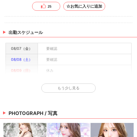
☆お気に入りに追加
25
出勤スケジュール
08/07（金）
要確認
08/08（土）
要確認
08/09（日）
休み
08/10（月）
要確認
もう少し見る
08/11（火）
要確認
08/12（水）
要確認
PHOTOGRAPH / 写真
08/13（木）
要確認
※情報はあくまで予定でキャストまたは出勤情報は一部です。詳細はお店にお問い合わせく
ださい。