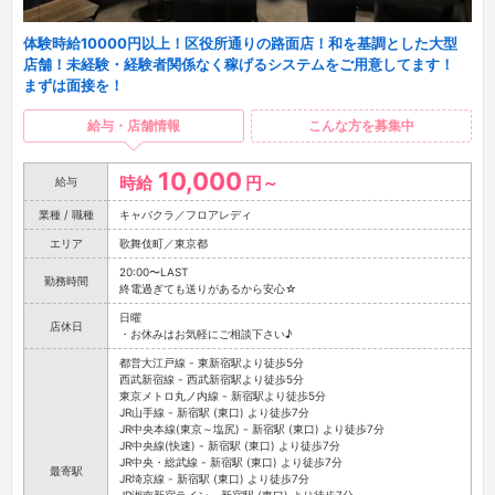
体験時給10000円以上！区役所通りの路面店！和を基調とした大型
店舗！未経験・経験者関係なく稼げるシステムをご用意してます！
まずは面接を！
給与・店舗情報
こんな方を募集中
10,000
時給
円～
給与
業種 / 職種
キャバクラ／フロアレディ
エリア
歌舞伎町／東京都
20:00〜LAST
勤務時間
終電過ぎても送りがあるから安心☆
日曜
店休日
・お休みはお気軽にご相談下さい♪
都営大江戸線 - 東新宿駅より徒歩5分
西武新宿線 - 西武新宿駅より徒歩5分
東京メトロ丸ノ内線 - 新宿駅より徒歩5分
JR山手線 - 新宿駅 (東口) より徒歩7分
JR中央本線(東京～塩尻) - 新宿駅 (東口) より徒歩7分
JR中央線(快速) - 新宿駅 (東口) より徒歩7分
JR中央・総武線 - 新宿駅 (東口) より徒歩7分
最寄駅
JR埼京線 - 新宿駅 (東口) より徒歩7分