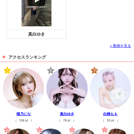
します❤︎
>
ホットニュース一覧を見る
真白ゆき
> 動画を見る
アクセスランキング
1
2
3
猫乃にな
真白ゆき
白桃もも
（
106 pt
）
（
78 pt
）
（
53 pt
）
4
5
6
7