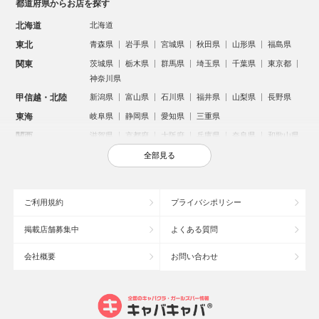
都道府県からお店を探す
北海道
北海道
東北
青森県
岩手県
宮城県
秋田県
山形県
福島県
関東
茨城県
栃木県
群馬県
埼玉県
千葉県
東京都
神奈川県
甲信越・北陸
新潟県
富山県
石川県
福井県
山梨県
長野県
東海
岐阜県
静岡県
愛知県
三重県
関西
滋賀県
京都府
大阪府
兵庫県
奈良県
和歌山県
中国
鳥取県
島根県
岡山県
広島県
山口県
全部見る
四国
徳島県
香川県
愛媛県
高知県
九州・沖縄
福岡県
佐賀県
長崎県
熊本県
大分県
宮崎県
ご利用規約
プライバシポリシー
鹿児島県
沖縄県
掲載店舗募集中
よくある質問
人気のエリアからお店を探す
会社概要
お問い合わせ
新宿のキャバクラ
歌舞伎町のキャバクラ
北新地のキャバクラ
池袋のキャバクラ
札幌市のキャバクラ
すすきののキャバクラ
ミナミのキャバクラ
大宮のキャバクラ
六本木のキャバクラ