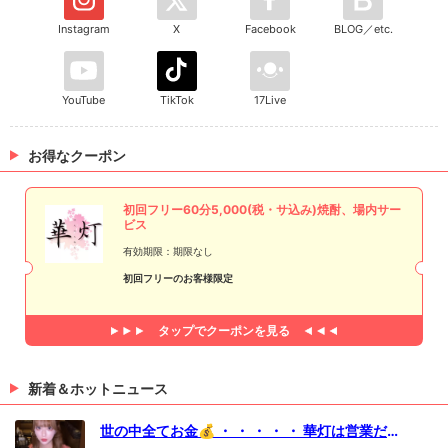
Instagram
X
Facebook
BLOG／etc.
YouTube
TikTok
17Live
お得なクーポン
初回フリー60分5,000(税・サ込み)焼酎、場内サー
ビス
有効期限：期限なし
初回フリーのお客様限定
タップで
クーポンを見る
新着＆ホットニュース
世の中全てお金💰 ・ ・ ・ ・ ・ 華灯は営業だ