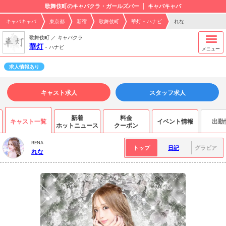
歌舞伎町のキャバクラ・ガールズバー
キャバキャバ
キャバキャバ
東京都
新宿
歌舞伎町
華灯 - ハナビ
れな
歌舞伎町 ／ キャバクラ
華灯
-
ハナビ
メニュー
求人情報あり
キャスト求人
スタッフ求人
新着
料金
キャスト一覧
イベント情報
出勤
ホットニュース
クーポン
RENA
トップ
日記
グラビア
れな