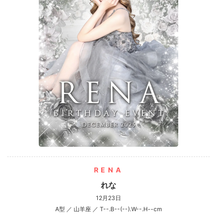
RENA
れな
12月23日
A型 ／ 山羊座 ／ T--.B--(--).W--.H--cm