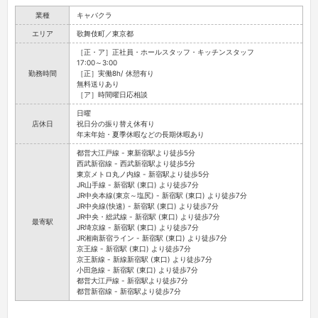
業種
キャバクラ
エリア
歌舞伎町／東京都
［正・ア］正社員・ホールスタッフ・キッチンスタッフ
17:00～3:00
勤務時間
［正］実働8h/ 休憩有り
無料送りあり
［ア］時間曜日応相談
日曜
店休日
祝日分の振り替え休有り
年末年始・夏季休暇などの長期休暇あり
都営大江戸線 - 東新宿駅より徒歩5分
西武新宿線 - 西武新宿駅より徒歩5分
東京メトロ丸ノ内線 - 新宿駅より徒歩5分
JR山手線 - 新宿駅 (東口) より徒歩7分
JR中央本線(東京～塩尻) - 新宿駅 (東口) より徒歩7分
JR中央線(快速) - 新宿駅 (東口) より徒歩7分
JR中央・総武線 - 新宿駅 (東口) より徒歩7分
最寄駅
JR埼京線 - 新宿駅 (東口) より徒歩7分
JR湘南新宿ライン - 新宿駅 (東口) より徒歩7分
京王線 - 新宿駅 (東口) より徒歩7分
京王新線 - 新線新宿駅 (東口) より徒歩7分
小田急線 - 新宿駅 (東口) より徒歩7分
都営大江戸線 - 新宿駅より徒歩7分
都営新宿線 - 新宿駅より徒歩7分