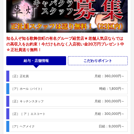
知る人ぞ知る歌舞伎町の有名グループ経営店★老舗人気店ならでは
の高収入をお約束！今だけもれなく入店祝い金20万円プレゼント中
☆正社員送り無料！
給与・店舗情報
こだわりポイント
月給：360,000円～
［正］正社員
時給：1,800円～
［ア］ホール（バイト）
月給：300,000円～
［正］キッチンスタッフ
月給：300,000円～
［正］［ ア ］エスコート
日給：9,000円～
［ア］ヘアメイク