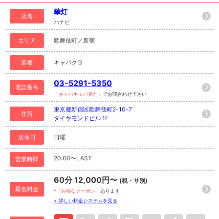
華灯
店名
ハナビ
エリア
歌舞伎町／新宿
業種
キャバクラ
03-5291-5350
電話番号
「キャバキャバ見た」
でお問合わせ下さい
東京都新宿区歌舞伎町2-10-7
住所
ダイヤモンドビル 1F
店休日
日曜
20:00〜LAST
営業時間
60分 12,000円〜
(税・サ別)
最低料金
*「お得なクーポン」
あります
> 詳しい料金システムを見る