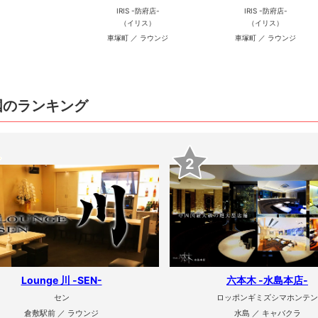
IRIS -防府店-
IRIS -防府店-
（イリス）
（イリス）
車塚町 ／ ラウンジ
車塚町 ／ ラウンジ
国のランキング
2
Lounge 川 -SEN-
六本木 -水島本店-
セン
ロッポンギミズシマホンテン
倉敷駅前 ／ ラウンジ
水島 ／ キャバクラ