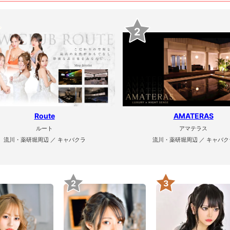
2
Route
AMATERAS
ルート
アマテラス
流川・薬研堀周辺 ／ キャバクラ
流川・薬研堀周辺 ／ キャバク
2
3