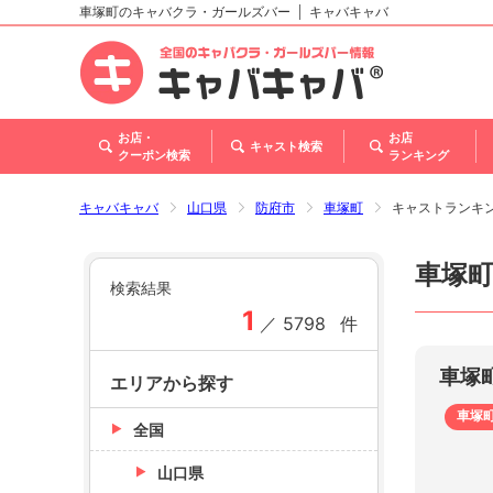
車塚町のキャバクラ・ガールズバー
キャバキャバ
北海道
東北
関東
甲信越・北陸
東海
関西
中国
四国
九州・沖縄
トップ
お店・
お店
キャスト検索
クーポン検索
ランキング
キャバキャバ
山口県
防府市
車塚町
キャストランキ
車塚
検索結果
1
／
5798
件
車塚
エリアから探す
車塚
全国
山口県