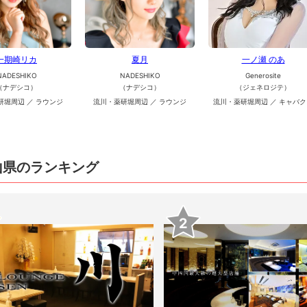
一期崎リカ
夏月
一ノ瀬 のあ
NADESHIKO
NADESHIKO
Generosite
（ナデシコ）
（ナデシコ）
（ジェネロジテ）
研堀周辺 ／ ラウンジ
流川・薬研堀周辺 ／ ラウンジ
流川・薬研堀周辺 ／ キャバク
山県のランキング
2