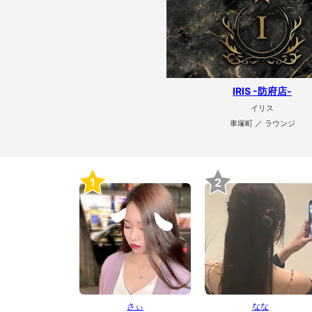
IRIS -防府店-
イリス
車塚町 ／ ラウンジ
1
2
さぃ
なな