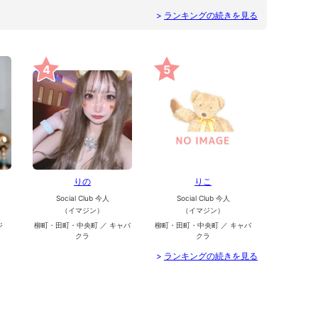
>
ランキングの続きを見る
4
5
りの
りこ
Social Club 今人
Social Club 今人
（イマジン）
（イマジン）
ジ
柳町・田町・中央町 ／ キャバ
柳町・田町・中央町 ／ キャバ
クラ
クラ
>
ランキングの続きを見る