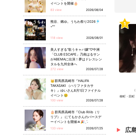
イベントを開催🎂
83 view
2026/08/04
熊谷、燃ゆ。うちわ祭り2026🎐
1
◦°⁺
118 view
2026/08/01
美人すぎる“歌うキャバ嬢”♡中洲
「CLUB ESCAPE」乃南はるサン
がABEMAに出演！夢はドレスレン
タルを九州全体へ
272 view
2026/07/28
👑群馬県高崎市『HALIFA
TAKASAKI （ハリファタカサ
（
キ）』ゆいさん8月1日ファイナル
イベント😢
柳町・田町
100 view
2026/07/28
🎂群馬県高崎市『Club Rilib（リ
リブ）』 にてもかさんのバースデ
ーイベントを開催ꔛ🎉ˎˊ˗
133 view
2026/07/25
広