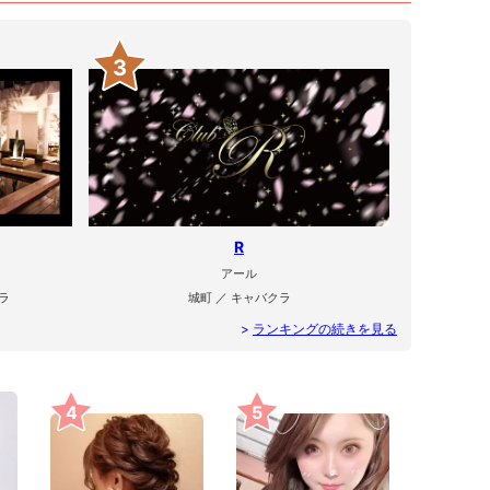
3
R
アール
ラ
城町 ／ キャバクラ
>
ランキングの続きを見る
4
5