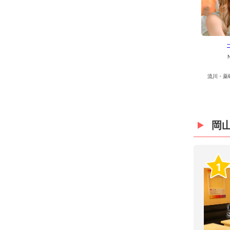
流川・薬
岡
1