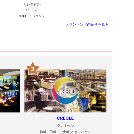
IRIS -防府店-
（イリス）
車塚町 ／ ラウンジ
>
ランキングの続きを見る
3
CREOLE
クレオール
柳町・田町・中央町 ／ キャバクラ