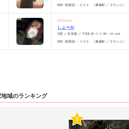
IRIS -防府店- - イリス （車塚町 ／ ラウンジ）
SHOOKA
しょーか
O型 ／ 牡羊座 ／ T159. B--(--). W--. H--cm
IRIS -防府店- - イリス （車塚町 ／ ラウンジ）
択地域のランキング
1