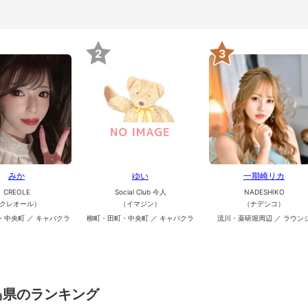
2
3
みか
ゆい
一期崎リカ
CREOLE
Social Club 今人
NADESHIKO
クレオール）
（イマジン）
（ナデシコ）
・中央町 ／ キャバクラ
柳町・田町・中央町 ／ キャバクラ
流川・薬研堀周辺 ／ ラウン
島県のランキング