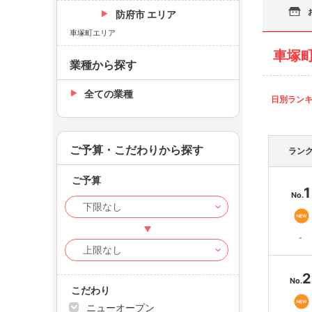
防府市 エリア
車塚町エリア
車塚
業種から探す
全ての業種
日別ラン
ご予算・こだわりから探す
ラン
ご予算
1
No.
-
2
No.
こだわり
ニューオープン