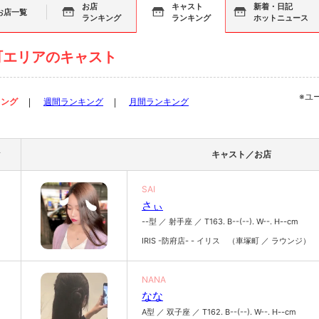
お店
キャスト
新着・日記
お店一覧
ランキング
ランキング
ホットニュース
町エリアのキャスト
※ユ
キング
週間ランキング
月間ランキング
ク
キャスト／お店
SAI
さぃ
--型 ／ 射手座 ／ T163. B--(--). W--. H--cm
IRIS -防府店- - イリス （車塚町 ／ ラウンジ）
NANA
なな
A型 ／ 双子座 ／ T162. B--(--). W--. H--cm