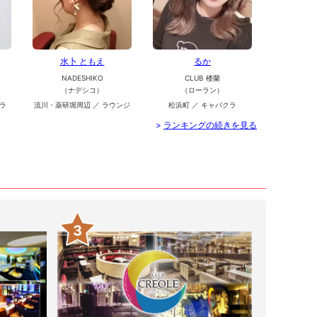
水卜 ともえ
るか
NADESHIKO
CLUB 楼蘭
（ナデシコ）
（ローラン）
ラ
流川・薬研堀周辺 ／ ラウンジ
松浜町 ／ キャバクラ
>
ランキングの続きを見る
3