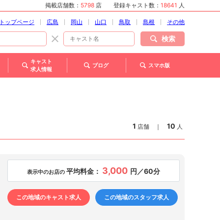
掲載店舗数：
5798
店
登録キャスト数：
18641
人
トップページ
広島
岡山
山口
鳥取
島根
その他
検索
キャスト
ブログ
スマホ版
求人情報
1
10
店舗
｜
人
3,000
平均料金：
円／60分
表示中のお店の
この地域のキャスト求人
この地域のスタッフ求人