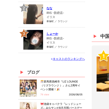
2
なな
IRIS -防府店-
イリス
車塚町 ／ ラウンジ
3
しょーか
中
IRIS -防府店-
イリス
車塚町 ／ ラウンジ
1
>
キャストのランキングへ
ブログ
🎊群馬県高崎市『LIZ LOUNGE
（リズラウンジ ）』さん2周年イ
ベント開催！🎉
74 view
2026/08/05
🎀池袋キャバクラ『レッドシュー
ズ』みなサンが8月月間バースデー