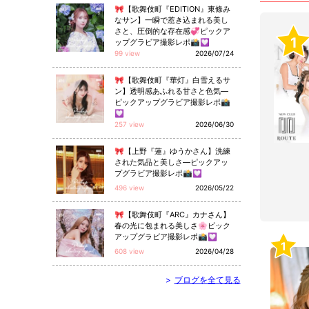
🎀【歌舞伎町『EDITION』東條み
なサン】一瞬で惹き込まれる美し
さと、圧倒的な存在感💞ピックア
1
ップグラビア撮影レポ📸💟
99 view
2026/07/24
🎀【歌舞伎町『華灯』白雪えるサ
ン】透明感あふれる甘さと色気—
ピックアップグラビア撮影レポ📸
💟
257 view
2026/06/30
🎀【上野『蓮』ゆうかさん】洗練
された気品と美しさ—ピックアッ
プグラビア撮影レポ📸💟
496 view
2026/05/22
🎀【歌舞伎町『ARC』カナさん】
春の光に包まれる美しさ🌸ピック
アップグラビア撮影レポ📸💟
1
608 view
2026/04/28
>
ブログを全て見る