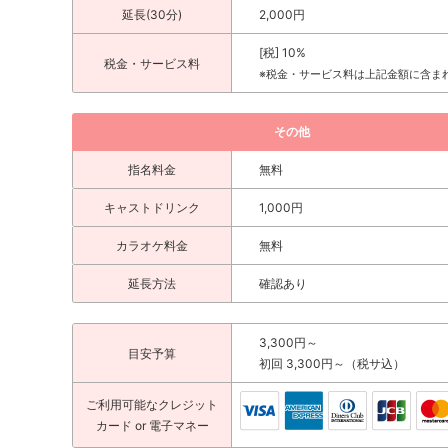
延長(30分)
2,000円
[税] 10%
税金・サービス料
※税金・サービス料は上記金額に含ま
その他
指名料金
無料
キャストドリンク
1,000円
カラオケ料金
無料
延長方法
確認あり
3,300円～
目安予算
初回 3,300円～（税サ込）
ご利用可能な
クレジット
カード
or 電子マネー