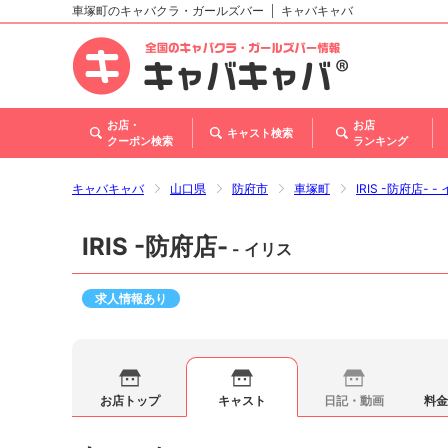
車塚町のキャバクラ・ガールズバー
キャバキャバ
北海道
東北
関東
甲信越・北陸
東海
関西
中国
四国
九州・沖縄
お店・
お店
キャスト検索
クーポン検索
ランキング
キャバキャバ
山口県
防府市
車塚町
IRIS -防府店- -
IRIS -防府店-
- イリス
求人情報あり
お店トップ
キャスト
日記・動画
料金