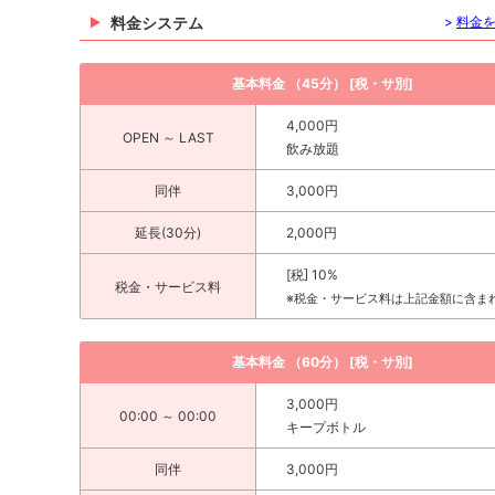
料金システム
>
料金
基本料金 （45分） [税・サ別]
4,000円
OPEN ～ LAST
飲み放題
同伴
3,000円
延長(30分)
2,000円
[税] 10%
税金・サービス料
※税金・サービス料は上記金額に含ま
基本料金 （60分） [税・サ別]
3,000円
00:00 ～ 00:00
キープボトル
同伴
3,000円