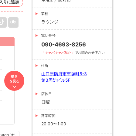
入りに追加
業種
ラウンジ
電話番号
090-4693-8256
「キャバキャバ見た」
でお問合わせ下さい
住所
山口県防府市車塚町5-3
續き
第3周防ビル5F
を見る
店休日
日曜
営業時間
20:00〜1:00
08/13(木)