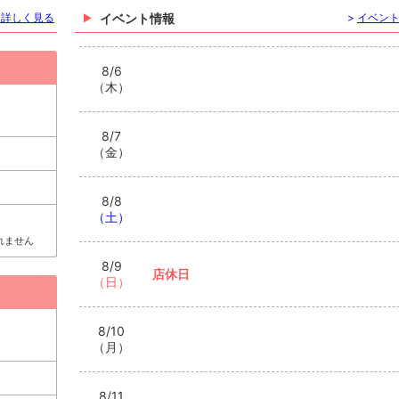
を詳しく見る
イベント情報
>
イベン
8/6
（木）
8/7
（金）
8/8
（土）
れません
8/9
店休日
（日）
8/10
（月）
8/11