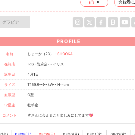
☆お気に
0
グラビア
PROFILE
名前
しょーか（23） -
SHOOKA
在籍店
IRIS -防府店- - イリス
誕生日
4月1日
サイズ
T159.B--(--).W--.H--cm
血液型
O型
12星座
牡羊座
コメント
皆さんに会えること楽しみにしてます💖
7(金)
08/08(土)
08/09(日)
08/10(月)
08/11(火)
08/12(水)