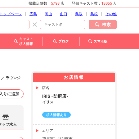
掲載店舗数：
5798
店
登録キャスト数：
18655
人
トップページ
広島
岡山
山口
鳥取
島根
その他
検索
キャスト
ブログ
スマホ版
求人情報
お店情報
 ／ ラウンジ
店名
入りに追加
IRIS -防府店-
イリス
求人情報あり
タッフ求人
エリア
車塚町／防府市