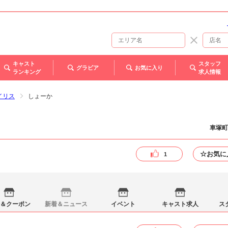
キャスト
スタッフ
グラビア
お気に入り
ランキング
求人情報
 イリス
しょーか
車塚町
☆お気に
1
＆クーポン
新着＆ニュース
イベント
キャスト求人
ス