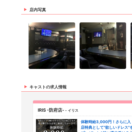
店内写真
キャストの求人情報
IRIS -防府店-
- イリス
体験時給3,000円！さらに入
店特典として"欲しいドレス"