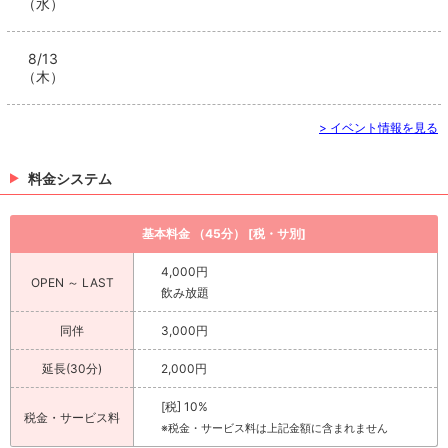
（水）
8/13
（木）
> イベント情報を見る
料金システム
基本料金 （45分） [税・サ別]
4,000円
OPEN ～ LAST
飲み放題
同伴
3,000円
延長(30分)
2,000円
[税] 10%
税金・サービス料
※税金・サービス料は上記金額に含まれません