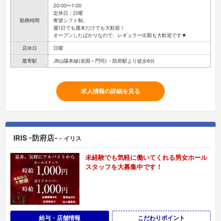
20:00〜1:00
定休日：日曜
勤務時間
希望シフト制。
週1日でも週末だけでも大歓迎！
オープンしたばかりなので、レギュラー出勤も大歓迎です★
店休日
日曜
最寄駅
JR山陽本線(岩国～門司) - 防府駅より徒歩6分
求人情報の詳細を見る
IRIS -防府店-
- イリス
未経験でも気軽に働いてくれる男女ホール
スタッフを大募集中です！
給与・店舗情報
こだわりポイント