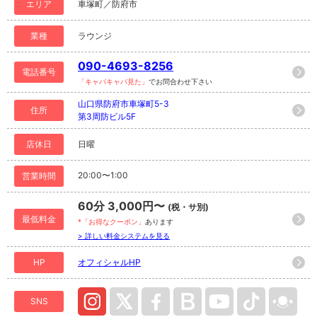
エリア
車塚町／防府市
業種
ラウンジ
090-4693-8256
電話番号
「キャバキャバ見た」
でお問合わせ下さい
山口県防府市車塚町5-3
住所
第3周防ビル5F
店休日
日曜
20:00〜1:00
営業時間
60分 3,000円〜
(税・サ別)
最低料金
*「お得なクーポン」
あります
> 詳しい料金システムを見る
HP
オフィシャルHP
SNS