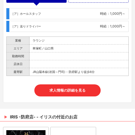
時給：1,000円～
［ア］ホールスタッフ
時給：1,000円～
［ア］送りドライバー
業種
ラウンジ
エリア
車塚町／山口県
勤務時間
店休日
最寄駅
JR山陽本線(岩国～門司) - 防府駅より徒歩6分
求人情報の詳細を見る
IRIS -防府店- - イリスの付近のお店