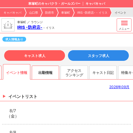
車塚町のキャバクラ・ガールズバー
キャバキャバ
キャバキャバ
山口県
防府市
車塚町
IRIS -防府店- - イリス
イベント
車塚町 ／ ラウンジ
IRIS -防府店-
-
イリス
メニュー
求人情報あり
キャスト求人
スタッフ求人
アクセス
イベント情報
出勤情報
キャスト日記
特集キ
ランキング
2026年09月
イベントリスト
8/7
（金）
8/8