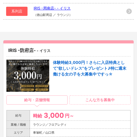
IRIS -周南店- - イリス
系列店
（徳山駅周辺 ／ ラウンジ）
IRIS -防府店-
- イリス
体験時給3,000円！さらに入店特典とし
て"欲しいドレス"をプレゼント♪特に週末
働ける女の子を大募集中ですっ☆
給与・店舗情報
こんな方を募集中
3,000
時給
円～
給与
業種 / 職種
ラウンジ／フロアレディ
エリア
車塚町／山口県