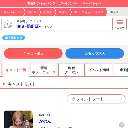
車塚町のキャバクラ・ガールズバー
キャバキャバ
キャバキャバ
山口県
防府市
車塚町
IRIS -防府店- - イリス
キャスト
車塚町 ／ ラウンジ
IRIS -防府店-
-
イリス
メニュー
求人情報あり
キャスト求人
スタッフ求人
新着
料金
キャスト一覧
イベント情報
出勤
ホットニュース
クーポン
キャストリスト
KANON
かのん
T155.B--(--).W--.H--cm