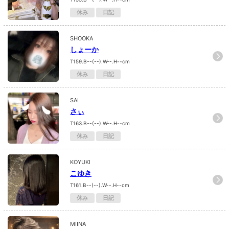
休み
日記
SHOOKA
しょーか
T159.B--(--).W--.H--cm
休み
日記
SAI
さぃ
T163.B--(--).W--.H--cm
休み
日記
KOYUKI
こゆき
T161.B--(--).W--.H--cm
休み
日記
MIINA