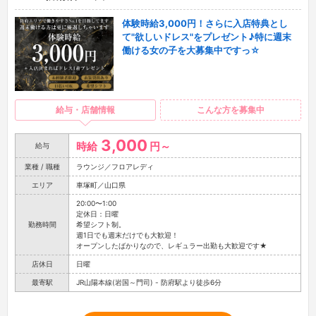
体験時給3,000円！さらに入店特典とし
て"欲しいドレス"をプレゼント♪特に週末
働ける女の子を大募集中ですっ☆
給与・店舗情報
こんな方を募集中
3,000
時給
円～
給与
業種 / 職種
ラウンジ／フロアレディ
エリア
車塚町／山口県
20:00〜1:00
定休日：日曜
勤務時間
希望シフト制。
週1日でも週末だけでも大歓迎！
オープンしたばかりなので、レギュラー出勤も大歓迎です★
店休日
日曜
最寄駅
JR山陽本線(岩国～門司) - 防府駅より徒歩6分