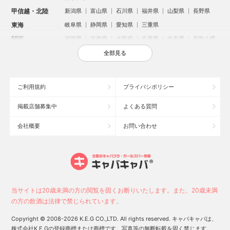
甲信越・北陸
新潟県
富山県
石川県
福井県
山梨県
長野県
東海
岐阜県
静岡県
愛知県
三重県
関西
滋賀県
京都府
大阪府
兵庫県
奈良県
和歌山県
中国
鳥取県
島根県
岡山県
広島県
山口県
全部見る
四国
徳島県
香川県
愛媛県
高知県
九州・沖縄
福岡県
佐賀県
長崎県
熊本県
大分県
宮崎県
ご利用規約
プライバシポリシー
鹿児島県
沖縄県
掲載店舗募集中
よくある質問
人気のエリアからお店を探す
会社概要
お問い合わせ
新宿のキャバクラ
歌舞伎町のキャバクラ
札幌市のキャバクラ
すすきののキャバクラ
北新地のキャバクラ
池袋のキャバクラ
ミナミのキャバクラ
大宮のキャバクラ
新潟市のキャバクラ
六本木のキャバクラ
高崎市のキャバクラ
池袋駅（西口）のキャバクラ
池袋駅（東口）のキャバクラ
宇都宮市のキャバクラ
当サイトは20歳未満の方の閲覧を固くお断りいたします。また、20歳未満
新潟駅前のキャバクラ
上野のキャバクラ
福岡市のキャバクラ
の方の飲酒は法律で禁じられています。
函館市のキャバクラ
長野市のキャバクラ
中洲のキャバクラ
Copyright © 2008-2026 K.E.G CO.,LTD. All rights reserved. キャバキャバは、
スタッフ
キャスト
株式会社K.E.Gの登録商標または商標です。写真等の無断転載を固く禁じます。