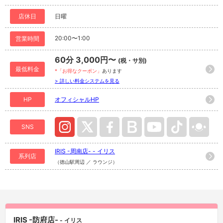
店休日
日曜
20:00〜1:00
営業時間
60分 3,000円〜
(税・サ別)
最低料金
*「お得なクーポン」
あります
> 詳しい料金システムを見る
HP
オフィシャルHP
SNS
IRIS -周南店- - イリス
系列店
（徳山駅周辺 ／ ラウンジ）
IRIS -防府店-
- イリス