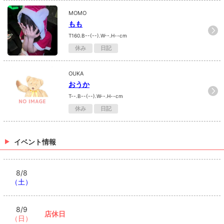
MOMO
もも
T160.B--(--).W--.H--cm
休み
日記
OUKA
おうか
T--.B--(--).W--.H--cm
休み
日記
イベント情報
8/8
（土）
8/9
店休日
（日）