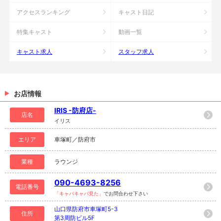
アクセスランキング
キャスト日記
特集キャスト
動画一覧
キャスト求人
スタッフ求人
お店情報
IRIS -防府店-
店名
イリス
エリア
車塚町／防府市
業種
ラウンジ
090-4693-8256
電話番号
「キャバキャバ見た」
でお問合わせ下さい
山口県防府市車塚町5-3
住所
第3周防ビル5F