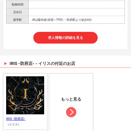
勤務時間
店休日
最寄駅
JR山陽本線(岩国～門司) - 防府駅より徒歩6分
求人情報の詳細を見る
IRIS -防府店- - イリスの付近のお店
もっと見る
IRIS -防府店-
（イリス）