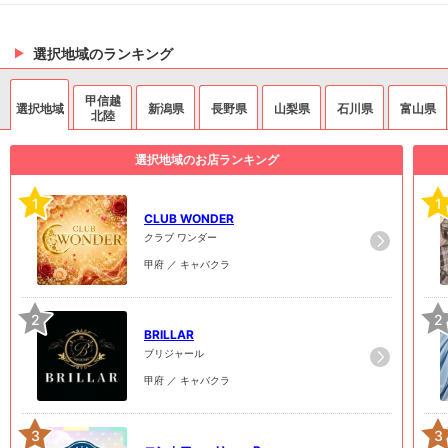
選択地域のランキング
甲信越
選択地域
新潟県
長野県
山梨県
石川県
富山県
北陸
選択地域のお店ランキング
1
1
CLUB WONDER
クラブ ワンダー
甲府 ／ キャバクラ
2
2
BRILLAR
ブリジャール
甲府 ／ キャバクラ
3
3