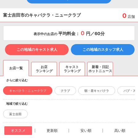
0
富士吉田市のキャバクラ・ニュークラブ
店舗
0
平均料金：
円／60分
表示中のお店の
この地域のキャスト求人
この地域のスタッフ求人
お店
キャスト
新着・日記
お店一覧
ランキング
ランキング
ホットニュース
さらに絞り込む
キャバクラ・ニュークラブ
クラブ
朝・昼キャバクラ
パブ・ス
地域で絞り込む
富士吉田
オススメ
更新順
安い順
高い順