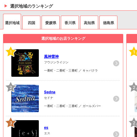
選択地域のランキング
選択地域
四国
愛媛県
香川県
高知県
徳島県
選択地域のお店ランキング
1
1
風神雷神
フウジンライジン
一番町・二番町・三番町 ／ キャバクラ
2
2
Sedna
セドナ
一番町・二番町・三番町 ／ ガールズバー
3
2
es
エス