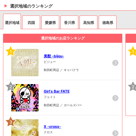
選択地域のランキング
選択地域
四国
愛媛県
香川県
高知県
徳島県
選択地域のお店ランキング
1
1
美獣 -bijou-
ビジュー
秋田町周辺 ／ キャバクラ
2
2
Girl's Bar FATE
フェイト
秋田町周辺 ／ ガールズバー
3
X -cross-
クロス