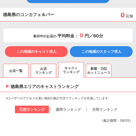
0
徳島県のコンカフェ＆バー
店舗
0
平均料金：
円／60分
表示中のお店の
この地域のキャスト求人
この地域のスタッフ求人
キャスト
お店
新着・日記
お店一覧
ランキング
ランキング
ホットニュース
徳島県エリアのキャスト
ランキング
※ユーザーのアクセスを基に独自の集計方法でランキングを作成しています
日別ランキング
週間ランキング
月間ランキング
（集計期間：08/05）