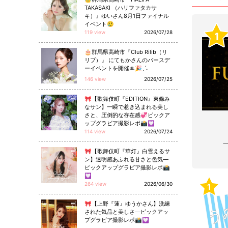
TAKASAKI （ハリファタカサ
キ）』ゆいさん8月1日ファイナル
イベント😢
119 view
2026/07/28
1
🎂群馬県高崎市『Club Rilib（リ
リブ）』 にてもかさんのバースデ
ーイベントを開催ꔛ🎉ˎˊ˗
146 view
2026/07/25
🎀【歌舞伎町『EDITION』東條み
なサン】一瞬で惹き込まれる美し
さと、圧倒的な存在感💞ピックア
ップグラビア撮影レポ📸💟
114 view
2026/07/24
🎀【歌舞伎町『華灯』白雪えるサ
ン】透明感あふれる甘さと色気—
ピックアップグラビア撮影レポ📸
💟
264 view
2026/06/30
1
🎀【上野『蓮』ゆうかさん】洗練
された気品と美しさ—ピックアッ
プグラビア撮影レポ📸💟