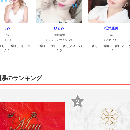
うみ
ひとみ
桜井亜美
es
風神雷神
暁
（エス）
（フウジンライジン）
（アカツキ）
番町・三番町 ／ キャバ
一番町・二番町・三番町 ／ キャバ
一番町・二番町・三番町 ／ ラ
クラ
クラ
ジ
川県のランキング
2