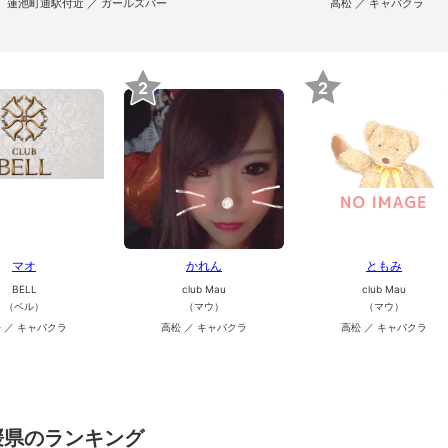
蓮池町通駅付近 ／ ガールズバー
高松 ／ キャバクラ
2
2
マオ
かれん
ともみ
BELL
club Mau
club Mau
（ベル）
（マウ）
（マウ）
 ／ キャバクラ
高松 ／ キャバクラ
高松 ／ キャバクラ
媛県のランキング