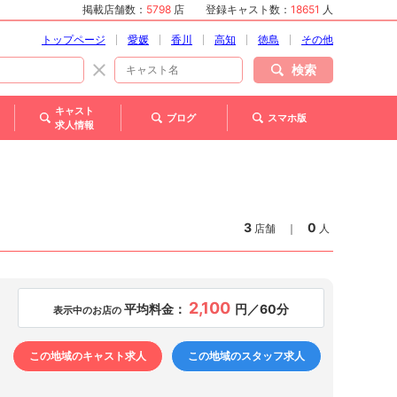
掲載店舗数：
5798
店
登録キャスト数：
18651
人
トップページ
愛媛
香川
高知
徳島
その他
検索
キャスト
ブログ
スマホ版
求人情報
3
0
店舗
｜
人
2,100
平均料金：
円／60分
表示中のお店の
この地域のキャスト求人
この地域のスタッフ求人