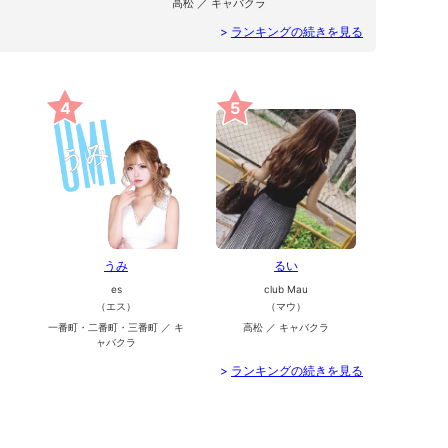
高松 ／ キャバクラ
>
ランキングの続きを見る
4
5
うみ
るい
es
club Mau
（エス）
（マウ）
一番町・二番町・三番町 ／ キ
高松 ／ キャバクラ
ャバクラ
>
ランキングの続きを見る