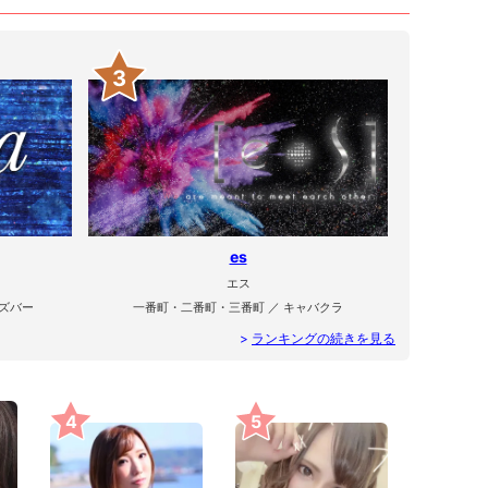
3
es
エス
ズバー
一番町・二番町・三番町 ／ キャバクラ
>
ランキングの続きを見る
4
5