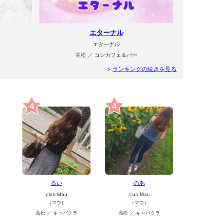
エターナル
エターナル
高松 ／ コンカフェ＆バー
>
ランキングの続きを見る
4
4
るい
のあ
club Mau
club Mau
（マウ）
（マウ）
高松 ／ キャバクラ
高松 ／ キャバクラ