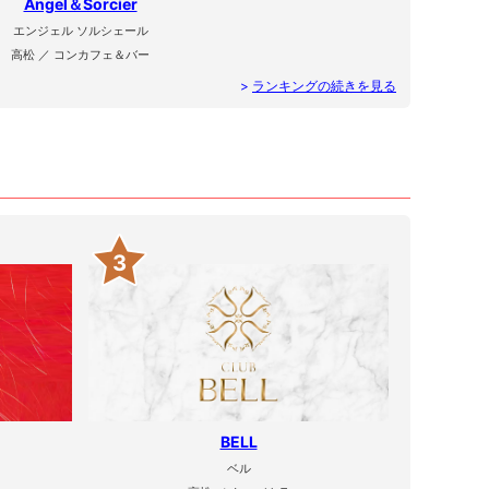
Angel＆Sorcier
エンジェル ソルシェール
高松 ／ コンカフェ＆バー
>
ランキングの続きを見る
3
BELL
ベル