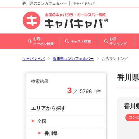
香川県のコンカフェ＆バー
キャバキャバ
北海道
東北
関東
甲信越・北陸
東海
関西
中国
四国
九州・沖縄
トップ
お店・
お店
キャスト検索
クーポン検索
ランキング
キャバキャバ
香川県コンカフェ＆バー
お店ランキング
香川
検索結果
3
／
5798
件
香川
エリアから探す
コン
全国
香川県