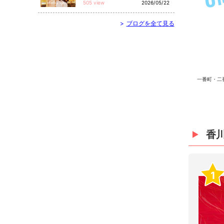
505 view
2026/05/22
>
ブログを全て見る
一番町・二
香
1