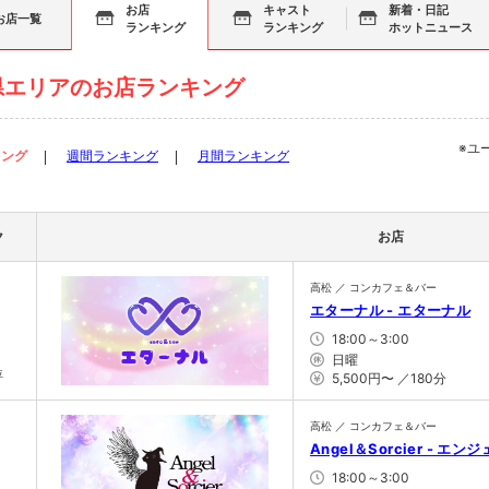
お店
キャスト
新着・日記
お店一覧
ランキング
ランキング
ホットニュース
県エリアのお店ランキング
※ユ
キング
週間ランキング
月間ランキング
ク
お店
高松 ／ コンカフェ＆バー
エターナル - エターナル
18:00～3:00
日曜
位
5,500円〜 ／180分
高松 ／ コンカフェ＆バー
2
Angel＆Sorcier - エ
18:00～3:00