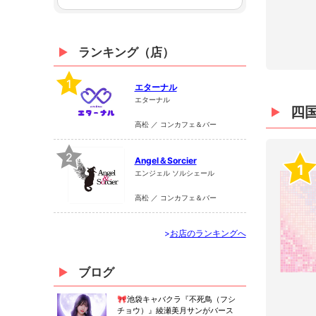
ランキング（店）
1
エターナル
エターナル
四
高松 ／ コンカフェ＆バー
2
Angel＆Sorcier
1
エンジェル ソルシェール
高松 ／ コンカフェ＆バー
>
お店のランキングへ
ブログ
🎀池袋キャバクラ『不死鳥（フシ
チョウ）』綾瀬美月サンがバース