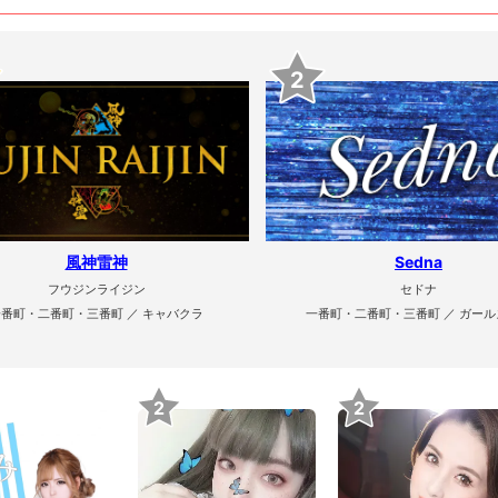
2
風神雷神
Sedna
フウジンライジン
セドナ
一番町・二番町・三番町 ／ キャバクラ
一番町・二番町・三番町 ／ ガール
2
2