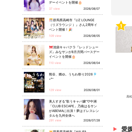
デーイベントを開催🎂
37 view
2026/08/07
🎊群馬県高崎市『LIZ LOUNGE
（リズラウンジ ）』さん2周年イ
1
ベント開催！🎉
109 view
2026/08/05
🎀池袋キャバクラ『レッドシュー
ズ』みなサンが8月月間バースデー
イベントを開催🎂
110 view
2026/08/04
熊谷、燃ゆ。うちわ祭り2026🎐
◦°⁺
129 view
2026/08/01
高松
美人すぎる“歌うキャバ嬢”♡中洲
「CLUB ESCAPE」乃南はるサン
がABEMAに出演！夢はドレスレン
タルを九州全体へ
291 view
2026/07/28
愛
👑群馬県高崎市『HALIFA