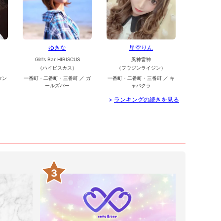
ゆきな
星空りん
Girl's Bar HIBISCUS
風神雷神
（ハイビスカス）
（フウジンライジン）
ウン
一番町・二番町・三番町 ／ ガ
一番町・二番町・三番町 ／ キ
ールズバー
ャバクラ
>
ランキングの続きを見る
3