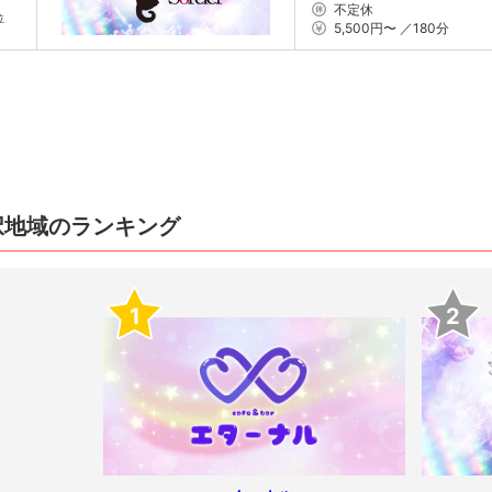
不定休
位
5,500円〜 ／180分
択地域のランキング
1
2