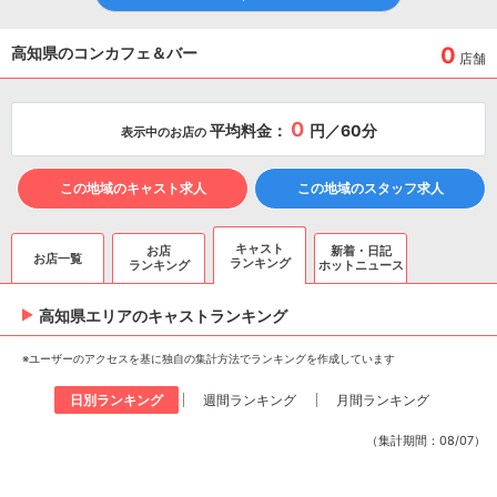
0
高知県のコンカフェ＆バー
店舗
0
平均料金：
円／60分
表示中のお店の
この地域のキャスト求人
この地域のスタッフ求人
キャスト
お店
新着・日記
お店一覧
ランキング
ランキング
ホットニュース
高知県エリアのキャスト
ランキング
※ユーザーのアクセスを基に独自の集計方法でランキングを作成しています
日別ランキング
週間ランキング
月間ランキング
（集計期間：08/07）