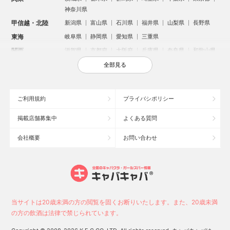
神奈川県
甲信越・北陸
新潟県
富山県
石川県
福井県
山梨県
長野県
東海
岐阜県
静岡県
愛知県
三重県
関西
滋賀県
京都府
大阪府
兵庫県
奈良県
和歌山県
中国
鳥取県
島根県
岡山県
広島県
山口県
全部見る
四国
徳島県
香川県
愛媛県
高知県
九州・沖縄
福岡県
佐賀県
長崎県
熊本県
大分県
宮崎県
ご利用規約
プライバシポリシー
鹿児島県
沖縄県
掲載店舗募集中
よくある質問
人気のエリアからお店を探す
会社概要
お問い合わせ
新宿のキャバクラ
歌舞伎町のキャバクラ
北新地のキャバクラ
札幌市のキャバクラ
すすきののキャバクラ
池袋のキャバクラ
ミナミのキャバクラ
大宮のキャバクラ
六本木のキャバクラ
新潟市のキャバクラ
池袋駅（西口）のキャバクラ
池袋駅（東口）のキャバクラ
高崎市のキャバクラ
福岡市のキャバクラ
当サイトは20歳未満の方の閲覧を固くお断りいたします。また、20歳未満
長野市のキャバクラ
宇都宮市のキャバクラ
新潟駅前のキャバクラ
の方の飲酒は法律で禁じられています。
中洲のキャバクラ
上野のキャバクラ
函館市のキャバクラ