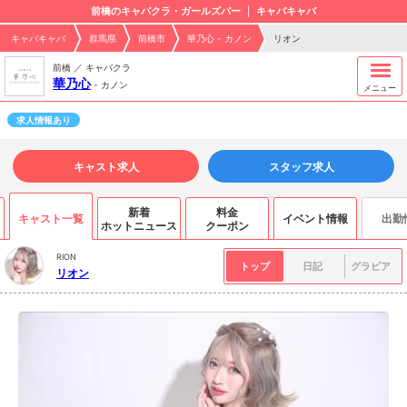
前橋のキャバクラ・ガールズバー
キャバキャバ
キャバキャバ
群馬県
前橋市
華乃心 - カノン
リオン
前橋 ／ キャバクラ
華乃心
-
カノン
メニュー
求人情報あり
キャスト求人
スタッフ求人
新着
料金
キャスト一覧
イベント情報
出勤
ホットニュース
クーポン
RION
トップ
日記
グラビア
リオン