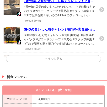
-番外編-店長の食いしん坊チャレンジ！？ #前
橋 #キャバクラ #ガラードグループ #華乃心 #
-番外編-店長の食いしん坊チャレンジ！？ #前橋 #キャ
スタッフ募集
バクラ #ガラードグループ #華乃心 #スタッフ募集 Tik
Tokで記事を開く華乃心のTikTokのフォローといい
ね！もお願いします❤
（04/29 20:41）
SHOの食いしん坊チャレンジ第1弾-実食編- #
前橋 #キャバクラ #ガラードグループ #華乃心
SHOの食いしん坊チャレンジ第1弾-実食編- #前橋 #キ
#スタッフ募集
ャバクラ #ガラードグループ #華乃心 #スタッフ募集 T
ikTokで記事を開く華乃心のTikTokのフォローといい
ね！もお願いします❤
（04/26 20:47）
SHOの食いしん坊チャレンジ 第1弾！！Part
もう少し見る
1！ #前橋 #キャバクラ #ガラードグループ #華
SHOの食いしん坊チャレンジ 第1弾！！Part1！ #前橋
乃心 #スタッフ募集
#キャバクラ #ガラードグループ #華乃心 #スタッフ募
集 TikTokで記事を開く華乃心のTikTokのフォローとい
いね！もお願いします❤
料金システム
（04/23 16:53）
熟練度別ドリンク作成スピード🥤 #前橋 #キャ
メイン （45分） [税・サ別]
バクラ #ガラードグループ #華乃心 #キャスト
熟練度別ドリンク作成スピード🥤 #前橋 #キャバクラ
募集
#ガラードグループ #華乃心 #キャスト募集 TikTokで
20:30 ～ 21:00
4,000円
記事を開く華乃心のTikTokのフォローといいね！もお
願いします❤
（04/06 04:46）