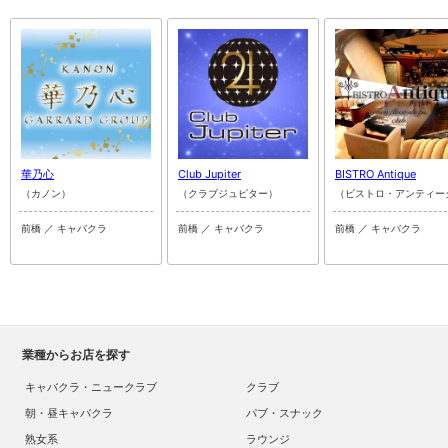
華乃心
Club Jupiter
BISTRO Antique
（カノン）
（クラブジュピター）
（ビストロ・アンティー
前橋 ／ キャバクラ
前橋 ／ キャバクラ
前橋 ／ キャバクラ
業種からお店を探す
キャバクラ・ニュークラブ
クラブ
朝・昼キャバクラ
パブ・スナック
熟女系
ラウンジ