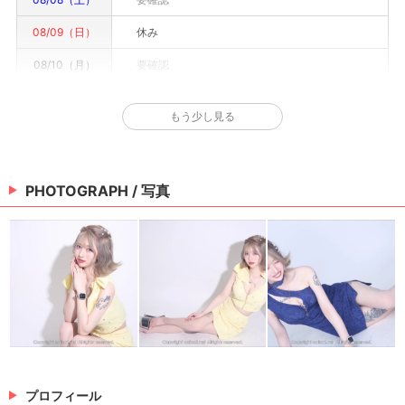
08/09（日）
休み
08/10（月）
要確認
08/11（火）
要確認
もう少し見る
08/12（水）
要確認
08/13（木）
要確認
PHOTOGRAPH / 写真
08/14（金）
要確認
※情報はあくまで予定でキャストまたは出勤情報は一部です。詳細はお店にお問い合わせく
ださい。
プロフィール