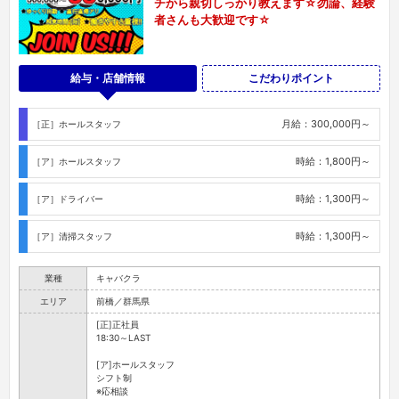
チから親切しっかり教えます☆勿論、経験
者さんも大歓迎です☆
給与・店舗情報
こだわりポイント
月給：300,000円～
［正］ホールスタッフ
時給：1,800円～
［ア］ホールスタッフ
時給：1,300円～
［ア］ドライバー
時給：1,300円～
［ア］清掃スタッフ
業種
キャバクラ
エリア
前橋／群馬県
[正]正社員
18:30～LAST
[ア]ホールスタッフ
シフト制
※応相談