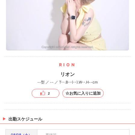
RION
リオン
--型 ／ -- ／ T--.B--(--).W--.H--cm
☆お気に入りに追加
2
出勤スケジュール
08/08（土）
要確認