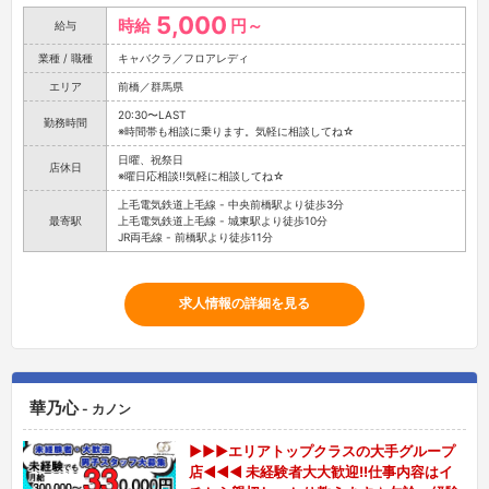
5,000
時給
円～
給与
業種 / 職種
キャバクラ／フロアレディ
エリア
前橋／群馬県
20:30〜LAST
勤務時間
※時間帯も相談に乗ります。気軽に相談してね☆
日曜、祝祭日
店休日
※曜日応相談!!気軽に相談してね☆
上毛電気鉄道上毛線 - 中央前橋駅より徒歩3分
最寄駅
上毛電気鉄道上毛線 - 城東駅より徒歩10分
JR両毛線 - 前橋駅より徒歩11分
求人情報の詳細を見る
華乃心
- カノン
▶▶▶エリアトップクラスの大手グループ
店◀◀◀ 未経験者大大歓迎!!仕事内容はイ