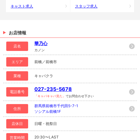
キャスト求人
スタッフ求人
お店情報
華乃心
店名
カノン
エリア
前橋／前橋市
業種
キャバクラ
027-235-5678
電話番号
「キャバキャバ見た」
でお問合わせ下さい
群馬県前橋市千代田5-7-1
住所
ソシアル前橋1F
店休日
日曜・祝祭日
20:30〜LAST
営業時間