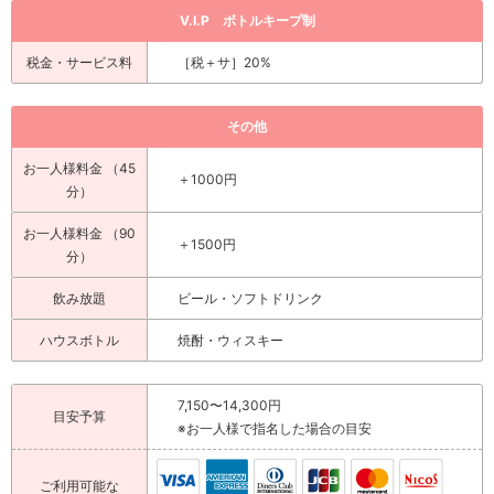
V.I.P ボトルキープ制
税金・サービス料
［税＋サ］20%
その他
お一人様料金 （45
＋1000円
分）
お一人様料金 （90
＋1500円
分）
飲み放題
ビール・ソフトドリンク
ハウスボトル
焼酎・ウィスキー
7,150〜14,300円
目安予算
※お一人様で指名した場合の目安
ご利用可能な