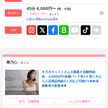
45分 4,000円〜
(税・サ別)
最低料金
*「お得なクーポン」
あります
> 詳しい料金システムを見る
SNS
華乃心
- カノン
★只今キャストさん大募集★体験時給
金・土5000円!!各種バック有♪☆更に今な
ら入店保証時給3ヵ月以上可能!!☆▶▶未
経験者大歓迎◀◀
給与・店舗情報
こんな方を募集中