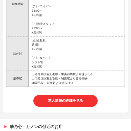
勤務時間
[ア]ドライバー
23:00～
※応相談
[ア]清掃スタッフ
23:00～
※応相談
[正]正社員
週1日～
※応相談
店休日
[ア]アルバイト
シフト制
※応相談
上毛電気鉄道上毛線 - 中央前橋駅より徒歩3分
最寄駅
上毛電気鉄道上毛線 - 城東駅より徒歩10分
JR両毛線 - 前橋駅より徒歩11分
求人情報の詳細を見る
華乃心 - カノンの付近のお店