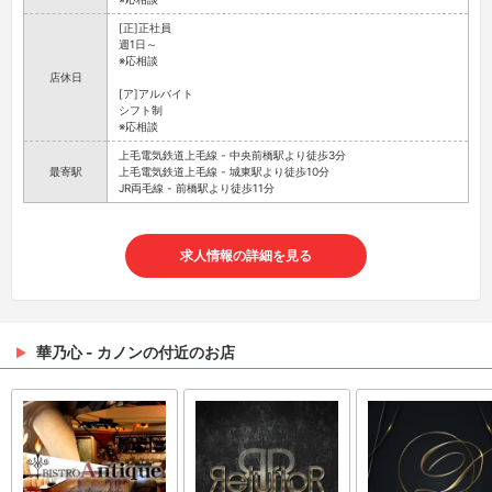
[正]正社員
週1日～
※応相談
店休日
[ア]アルバイト
シフト制
※応相談
上毛電気鉄道上毛線 - 中央前橋駅より徒歩3分
最寄駅
上毛電気鉄道上毛線 - 城東駅より徒歩10分
JR両毛線 - 前橋駅より徒歩11分
求人情報の詳細を見る
華乃心 - カノンの付近のお店