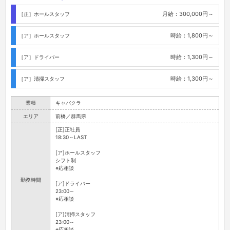
月給：300,000円～
［正］ホールスタッフ
時給：1,800円～
［ア］ホールスタッフ
時給：1,300円～
［ア］ドライバー
時給：1,300円～
［ア］清掃スタッフ
業種
キャバクラ
エリア
前橋／群馬県
[正]正社員
18:30～LAST
[ア]ホールスタッフ
シフト制
※応相談
勤務時間
[ア]ドライバー
23:00～
※応相談
[ア]清掃スタッフ
23:00～
※応相談