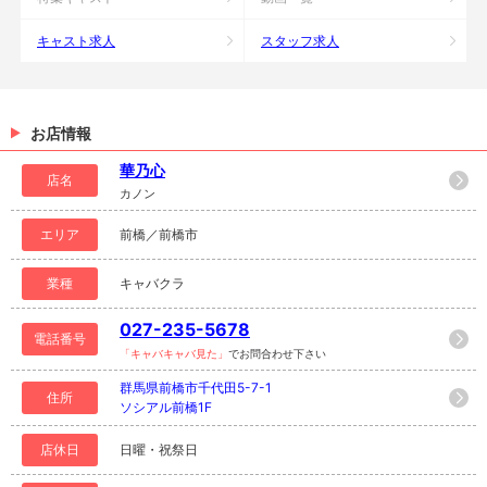
キャスト求人
スタッフ求人
お店情報
華乃心
店名
カノン
エリア
前橋／前橋市
業種
キャバクラ
027-235-5678
電話番号
「キャバキャバ見た」
でお問合わせ下さい
群馬県前橋市千代田5-7-1
住所
ソシアル前橋1F
店休日
日曜・祝祭日