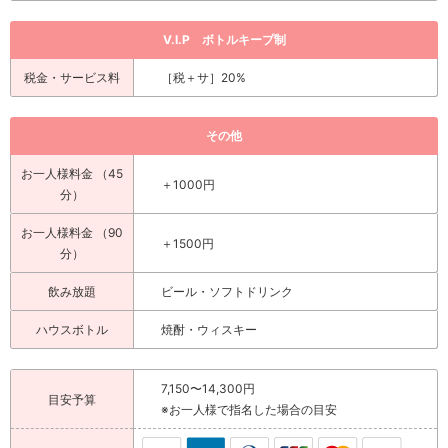
V.I.P ボトルキープ制
税金・サービス料
［税＋サ］20%
その他
お一人様料金 （45
＋1000円
分）
お一人様料金 （90
＋1500円
分）
飲み放題
ビール・ソフトドリンク
ハウスボトル
焼酎・ウィスキー
7,150〜14,300円
目安予算
※お一人様で指名した場合の目安