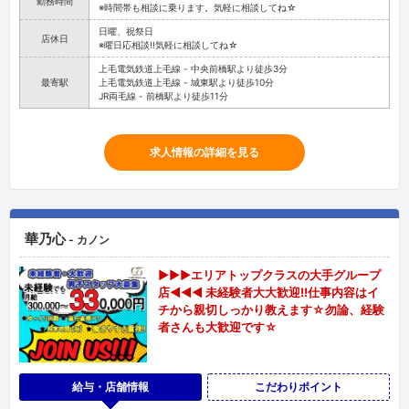
勤務時間
※時間帯も相談に乗ります。気軽に相談してね☆
日曜、祝祭日
店休日
※曜日応相談!!気軽に相談してね☆
上毛電気鉄道上毛線 - 中央前橋駅より徒歩3分
最寄駅
上毛電気鉄道上毛線 - 城東駅より徒歩10分
JR両毛線 - 前橋駅より徒歩11分
求人情報の詳細を見る
華乃心
- カノン
▶▶▶エリアトップクラスの大手グループ
店◀◀◀ 未経験者大大歓迎!!仕事内容はイ
チから親切しっかり教えます☆勿論、経験
者さんも大歓迎です☆
給与・店舗情報
こだわりポイント