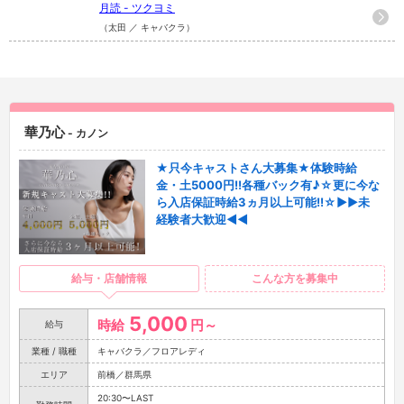
月読 - ツクヨミ
（太田 ／ キャバクラ）
華乃心
- カノン
★只今キャストさん大募集★体験時給
金・土5000円!!各種バック有♪☆更に今な
ら入店保証時給3ヵ月以上可能!!☆▶▶未
経験者大歓迎◀◀
給与・店舗情報
こんな方を募集中
5,000
時給
円～
給与
業種 / 職種
キャバクラ／フロアレディ
エリア
前橋／群馬県
20:30〜LAST