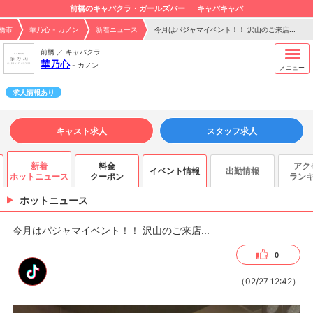
前橋のキャバクラ・ガールズバー
キャバキャバ
橋市
華乃心 - カノン
新着ニュース
今月はパジャマイベント！！ 沢山のご来店...
前橋 ／ キャバクラ
華乃心
-
カノン
メニュー
求人情報あり
キャスト求人
スタッフ求人
新着
料金
アク
イベント情報
出勤情報
ホットニュース
クーポン
ラン
ホットニュース
今月はパジャマイベント！！ 沢山のご来店...
0
（02/27 12:42）