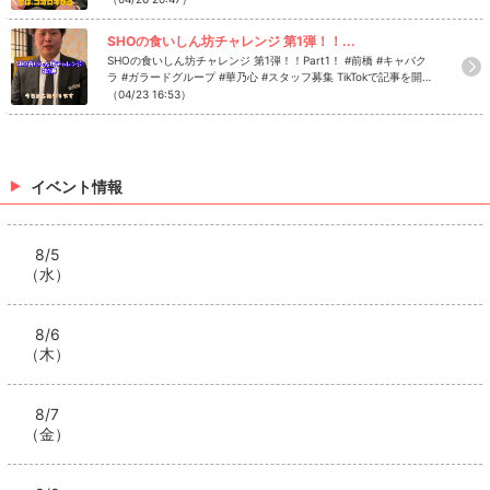
SHOの食いしん坊チャレンジ 第1弾！！...
SHOの食いしん坊チャレンジ 第1弾！！Part1！ #前橋 #キャバク
ラ #ガラードグループ #華乃心 #スタッフ募集 TikTokで記事を開く
華乃心のTikTokのフォローといいね！もお願いします❤
（04/23 16:53）
イベント情報
8/5
（水）
8/6
（木）
8/7
（金）