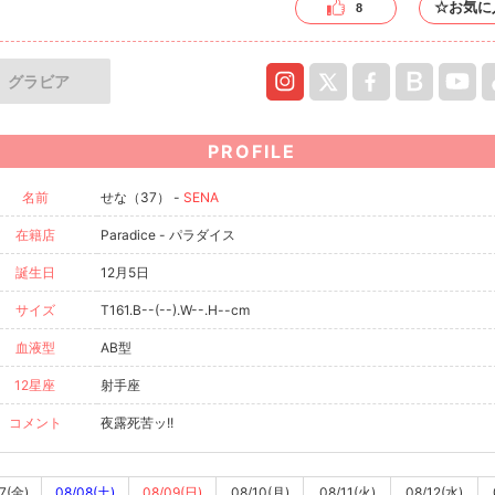
☆お気に
8
グラビア
PROFILE
名前
せな（37） -
SENA
在籍店
Paradice - パラダイス
誕生日
12月5日
サイズ
T161.B--(--).W--.H--cm
血液型
AB型
12星座
射手座
コメント
夜露死苦ッ!!
7(金)
08/08(土)
08/09(日)
08/10(月)
08/11(火)
08/12(水)