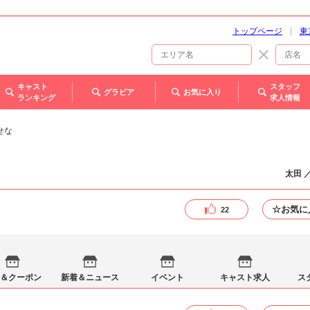
トップページ
東
キャスト
スタッフ
グラビア
お気に入り
ランキング
求人情報
せな
太田 
☆お気に
22
＆クーポン
新着＆ニュース
イベント
キャスト求人
ス