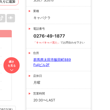
入りに追加
業種
キャバクラ
電話番号
0276-49-1877
「キャバキャバ見た」
でお問合わせ下さい
住所
群馬県太田市飯田町889
續き
Fujiビル2F
を見る
店休日
月曜
営業時間
20:30〜LAST
08/13(木)