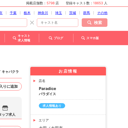
掲載店舗数：
5798
店
登録キャスト数：
18653
人
京
千葉
栃木
神奈川
埼玉
茨城
群馬
その他
検索
キャスト
ブログ
スマホ版
求人情報
お店情報
／ キャバクラ
店名
入りに追加
Paradice
パラダイス
求人情報あり
タッフ求人
エリア
太田／太田市