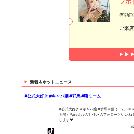
プボ
Q. 無人島に一つ持って行くとしたら？
有効期
ご来店
新着＆ホットニュース
#公式大好き #キャバ嬢 #群馬 #猫ミーム
#公式大好き #キャバ嬢 #群馬 #猫ミーム TikTokで記事
を開くParadiceのTikTokのフォローといい
します❤
（02