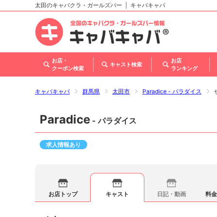
太田のキャバクラ・ガールズバー
キャバキャバ
北海道
東北
関東
甲信越・北陸
東海
関西
中国
四国
九州・沖縄
お店・
お店
キャスト検索
クーポン検索
ランキング
キャバキャバ
群馬県
太田市
Paradice - パラダイス
Paradice
- パラダイス
求人情報あり
お店トップ
キャスト
日記・動画
料金