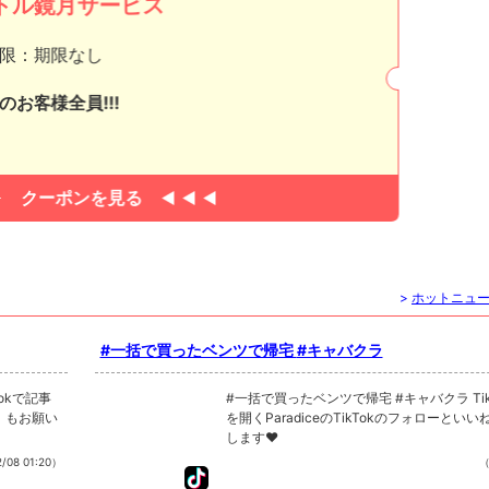
トル鏡月サービス
ウノ
限：期限なし
のお客様全員!!!
クーポンを見る
>
ホットニュ
#一括で買ったベンツで帰宅 #キャバクラ
#一括で買ったベンツで帰宅 #キャバクラ TikTokで記事
ね！もお願い
を開くParadiceのTikTokのフォローとい
します❤
/08 01:20）
（