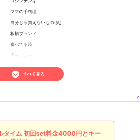
コジマデンキ
ママの手料理
自分じゃ買えないもの(笑)
板橋ブランド
食べてる時
男らしい人
におい
すべて見る
大食い
ふてくされる…(笑)
>
ヤンキー
ムササビ
古株の意地
無欠
ルタイム 初回set料金4000円とキー