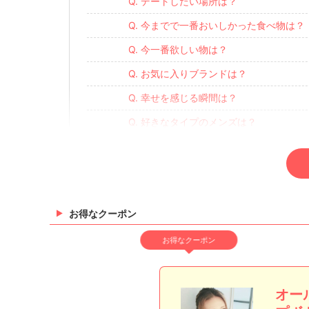
Q. デートしたい場所は？
Q. 今までで一番おいしかった食べ物は？
Q. 今一番欲しい物は？
Q. お気に入りブランドは？
Q. 幸せを感じる瞬間は？
Q. 好きなタイプのメンズは？
Q. あなたは何フェチ？
Q. 私…意外に○○なんです。
Q. ついやってしまう癖は？
お得なクーポン
Q. 私の前世は○○です。
お得なクーポン
Q. 自分を動物に例えると？
Q. これだけは絶対に譲れない!!!
Q. 明日地球が最後です。何をしますか？
オー