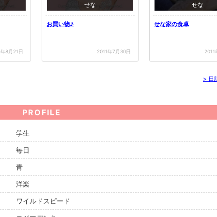
せな
せな
お買い物♪
せな家の食卓
1年8月21日
2011年7月30日
201
>
日
PROFILE
学生
毎日
青
洋楽
ワイルドスピード