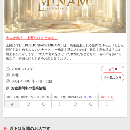
大人が集う、上質なひとときを。
太田に佇む【PUBLIC SPACE MINAMI】は、高級感あふれる空間でゆったりとした
時間を楽しめる大人のスナック。 一歩足を踏み入れれば、日常を忘れるような心
地よさが広がります。 大人の色気をまとった女性たちとともに、肩の力を抜いて
過ごす、特別なひとときをお楽しみください。
20:00～LAST
0
月曜
☆お気に入り
60分 4,000円〜
(税・サ別)
お盆期間中の営業情報
08/10 (月)
08/11 (火)
08/12 (水)
08/13 (木)
08/14 (金)
08/15 (土)
08/16 (日)
〇
〇
〇
〇
〇
〇
休
以下は近隣のお店です