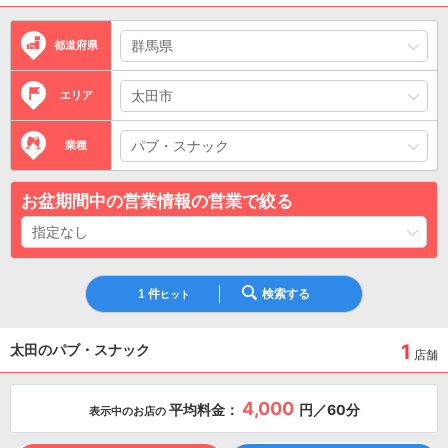
都道府県
エリア
業種
お盆期間中の営業情報の営業で絞る
1
件
検索する
ヒット
1
太田のパブ・スナック
店舗
4,000
平均料金：
円／60分
表示中のお店の