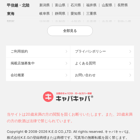
甲信越・北陸
新潟県
富山県
石川県
福井県
山梨県
長野県
東海
岐阜県
静岡県
愛知県
三重県
関西
滋賀県
京都府
大阪府
兵庫県
奈良県
和歌山県
中国
鳥取県
島根県
岡山県
広島県
山口県
全部見る
四国
徳島県
香川県
愛媛県
高知県
九州・沖縄
福岡県
佐賀県
長崎県
熊本県
大分県
宮崎県
ご利用規約
プライバシポリシー
鹿児島県
沖縄県
掲載店舗募集中
よくある質問
人気のエリアからお店を探す
会社概要
お問い合わせ
新宿のキャバクラ
歌舞伎町のキャバクラ
札幌市のキャバクラ
すすきののキャバクラ
北新地のキャバクラ
池袋のキャバクラ
ミナミのキャバクラ
大宮のキャバクラ
新潟市のキャバクラ
六本木のキャバクラ
高崎市のキャバクラ
池袋駅（西口）のキャバクラ
池袋駅（東口）のキャバクラ
宇都宮市のキャバクラ
当サイトは20歳未満の方の閲覧を固くお断りいたします。また、20歳未満
新潟駅前のキャバクラ
上野のキャバクラ
福岡市のキャバクラ
の方の飲酒は法律で禁じられています。
函館市のキャバクラ
長野市のキャバクラ
中洲のキャバクラ
Copyright © 2008-2026 K.E.G CO.,LTD. All rights reserved. キャバキャバは、
株式会社K.E.Gの登録商標または商標です。写真等の無断転載を固く禁じます。