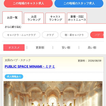
この地域のキャスト求人
この地域のスタッフ求人
お店
キャスト
新着・日記
お店一覧
ランキング
ランキング
ホットニュース
さらに絞り込む
キャバクラ・ニュークラブ
クラブ
朝・昼キャバクラ
パブ・ス
オススメ
更新順
安い順
高い順
太田のパブ・スナック
更新時：
2026/08/09
PUBLIC SPACE MINAMI - ミナミ
求人情報あり