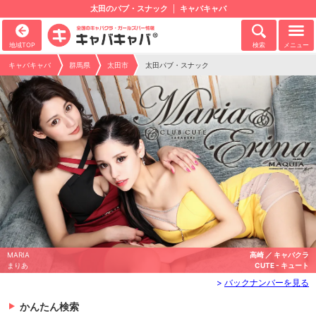
太田のパブ・スナック
キャバキャバ
地域TOP
検索
メニュー
キャバキャバ
群馬県
太田市
太田パブ・スナック
MARIA
高崎 ／ キャバクラ
まりあ
CUTE - キュート
>
バックナンバーを見る
かんたん検索