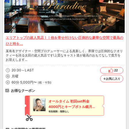
エリアトップの超人気店！！他を寄せ付けない圧倒的な豪華な空間で最高の
ひと時を...
某有名デザイナー・空間プロデューサーによる真新しく、界隈では圧倒的なクオリ
ティーを誇る太田の超人気店です!上質なキャスト達が最高のおもてなしで貴方を
お迎えします…
20:30～LAST
22
月曜
☆お気に入り
60分 5,000円〜
(税・サ別)
お得なクーポン
オールタイム 初回set料金
4000円とキープボトル鏡月
サービス
有効期限：期限なし