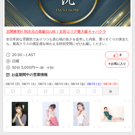
北関東初!! 別次元の高級CLUB！太田エリア最大級キャバクラ
非日常的な雰囲気でありつつも居心地の良さを追求した内装、選りすぐりの美女た
ち。最高クラスの満足感を味わえる特別空間にぜひお越しください。
20:30～LAST
8
日曜
☆お気に入り
50分 5,000円〜
(税・サ別)
お盆期間中の営業情報
08/10 (月)
08/11 (火)
08/12 (水)
08/13 (木)
08/14 (金)
08/15 (土)
08/16 (日)
〇
〇
〇
〇
〇
〇
休