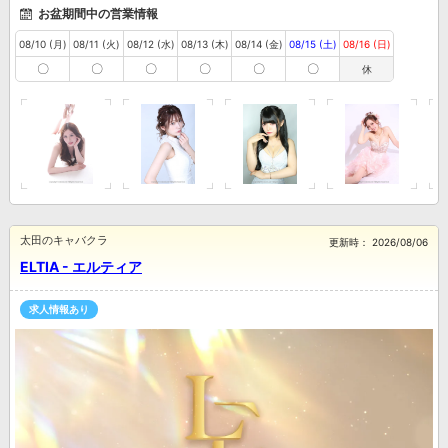
お盆期間中の営業情報
08/10 (月)
08/11 (火)
08/12 (水)
08/13 (木)
08/14 (金)
08/15 (土)
08/16 (日)
〇
〇
〇
〇
〇
〇
休
太田のキャバクラ
更新時：
2026/08/06
ELTIA - エルティア
求人情報あり