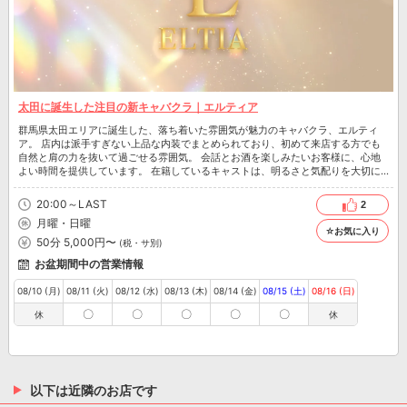
太田に誕生した注目の新キャバクラ｜エルティア
群馬県太田エリアに誕生した、落ち着いた雰囲気が魅力のキャバクラ、エルティ
ア。 店内は派手すぎない上品な内装でまとめられており、初めて来店する方でも
自然と肩の力を抜いて過ごせる雰囲気。 会話とお酒を楽しみたいお客様に、心地
よい時間を提供しています。 在籍しているキャストは、明るさと気配りを大切に
できる女の子が中心でお客様一人ひとりに寄り添った会話を心がけています。
20:00～LAST
2
月曜・日曜
☆お気に入り
50分 5,000円〜
(税・サ別)
お盆期間中の営業情報
08/10 (月)
08/11 (火)
08/12 (水)
08/13 (木)
08/14 (金)
08/15 (土)
08/16 (日)
〇
〇
〇
〇
〇
休
休
以下は近隣のお店です