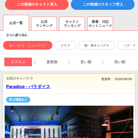
この地域のキャスト求人
この地域のスタッフ求人
お店
キャスト
新着・日記
お店一覧
ランキング
ランキング
ホットニュース
さらに絞り込む
キャバクラ・ニュークラブ
クラブ
朝・昼キャバクラ
パブ・ス
オススメ
更新順
安い順
高い順
太田のキャバクラ
更新時：
2026/08/06
Paradice - パラダイス
求人情報あり