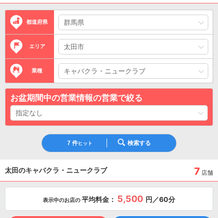
都道府県
エリア
業種
お盆期間中の営業情報の営業で絞る
7
件
検索する
ヒット
7
太田のキャバクラ・ニュークラブ
店舗
5,500
平均料金：
円／60分
表示中のお店の