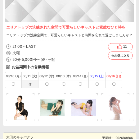
エリアトップの洗練された空間で可愛らしいキャストと素敵なひと時を
エリアトップの洗練空間で、可愛らしいキャストと時間を忘れて過ごしませんか？
21:00～LAST
11
火曜
☆お気に入り
50分 5,000円〜
(税・サ別)
お盆期間中の営業情報
08/10 (月)
08/11 (火)
08/12 (水)
08/13 (木)
08/14 (金)
08/15 (土)
08/16 (日)
〇
〇
〇
〇
〇
〇
休
太田のキャバクラ
更新時：
2026/08/06