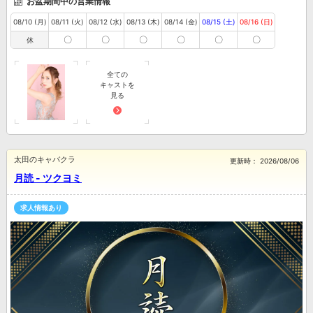
お盆期間中の営業情報
08/10 (月)
08/11 (火)
08/12 (水)
08/13 (木)
08/14 (金)
08/15 (土)
08/16 (日)
〇
〇
〇
〇
〇
〇
休
全ての
キャストを
見る
太田のキャバクラ
更新時：
2026/08/06
月読 - ツクヨミ
求人情報あり