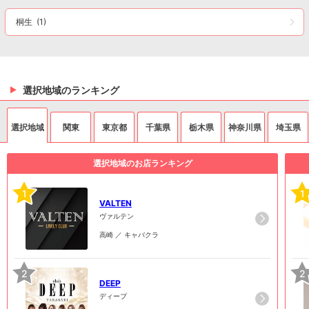
桐生
(1)
選択地域のランキング
選択地域
関東
東京都
千葉県
栃木県
神奈川県
埼玉県
選択地域のお店ランキング
1
1
VALTEN
ヴァルテン
高崎 ／ キャバクラ
2
2
DEEP
ディープ