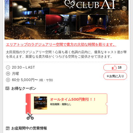
エリアトップのラグジュアリー空間で貴方の大切な時間を彩ります。
太田屈指のラグジュアリー空間！心落ち着く色調の店内に、優美なキャスト達が華
を添えます。親愛なる貴方様がくつろげる空間をご提供させて頂きます。
20:30～LAST
18
月曜
☆お気に入り
60分 5,000円〜
(税・サ別)
お得なクーポン
オールタイム500円割引！！
有効期限：期限なし
お盆期間中の営業情報