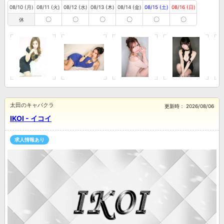
08/10 (月)
08/11 (火)
08/12 (水)
08/13 (木)
08/14 (金)
08/15 (土)
08/16 (日)
〇
〇
〇
〇
〇
〇
休
太田のキャバクラ
更新時：
2026/08/06
IKOI - イコイ
求人情報あり