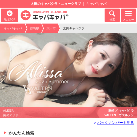
太田のキャバクラ・ニュークラブ
キャバキャバ
地域TOP
検索
メニュー
キャバキャバ
群馬県
太田市
太田キャバクラ
ALISSA
高崎 ／ キャバクラ
俺のアリサ
VALTEN - ヴァルテン
>
バックナンバーを見る
かんたん検索