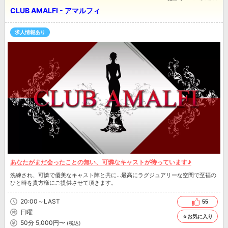
CLUB AMALFI - アマルフィ
求人情報あり
あなたがまだ会ったことの無い、可憐なキャストが待っています♪
洗練され、可憐で優美なキャスト陣と共に…最高にラグジュアリーな空間で至福の
ひと時を貴方様にご提供させて頂きます。
20:00～LAST
55
日曜
☆お気に入り
50分 5,000円〜
(税込)