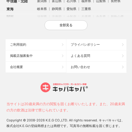
甲信越・北陸
新潟県
富山県
石川県
福井県
山梨県
長野県
東海
岐阜県
静岡県
愛知県
三重県
関西
滋賀県
京都府
大阪府
兵庫県
奈良県
和歌山県
中国
鳥取県
島根県
岡山県
広島県
山口県
全部見る
四国
徳島県
香川県
愛媛県
高知県
九州・沖縄
福岡県
佐賀県
長崎県
熊本県
大分県
宮崎県
ご利用規約
プライバシポリシー
鹿児島県
沖縄県
掲載店舗募集中
よくある質問
人気のエリアからお店を探す
会社概要
お問い合わせ
新宿のキャバクラ
歌舞伎町のキャバクラ
北新地のキャバクラ
札幌市のキャバクラ
すすきののキャバクラ
池袋のキャバクラ
ミナミのキャバクラ
大宮のキャバクラ
新潟市のキャバクラ
池袋駅（西口）のキャバクラ
池袋駅（東口）のキャバクラ
六本木のキャバクラ
福岡市のキャバクラ
高崎市のキャバクラ
当サイトは20歳未満の方の閲覧を固くお断りいたします。また、20歳未満
中洲のキャバクラ
宇都宮市のキャバクラ
函館市のキャバクラ
の方の飲酒は法律で禁じられています。
上野のキャバクラ
新潟駅前のキャバクラ
熊谷市のキャバクラ
Copyright © 2008-2026 K.E.G CO.,LTD. All rights reserved. キャバキャバは、
株式会社K.E.Gの登録商標または商標です。写真等の無断転載を固く禁じます。