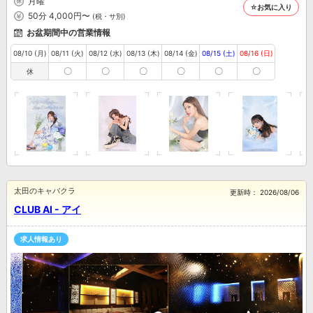
月曜
☆お気に入り
50分 4,000円〜
(税・サ別)
お盆期間中の営業情報
08/10 (月)
08/11 (火)
08/12 (水)
08/13 (木)
08/14 (金)
08/15 (土)
08/16 (日)
〇
〇
〇
〇
〇
〇
休
太田のキャバクラ
更新時：
2026/08/06
CLUB AI - アイ
求人情報あり