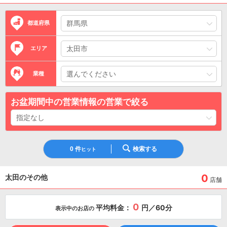
都道府県
エリア
業種
お盆期間中の営業情報の営業で絞る
0
件
検索する
ヒット
0
太田のその他
店舗
0
平均料金：
円／60分
表示中のお店の