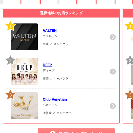
選択地域のお店ランキング
1
1
VALTEN
ヴァルテン
高崎 ／ キャバクラ
2
2
DEEP
ディープ
高崎 ／ キャバクラ
3
3
Club Venetian
ベネチアン
伊勢崎 ／ キャバクラ