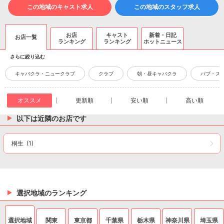
この地域のキャスト求人
この地域のスタッフ求人
お店
キャスト
新着・日記
お店一覧
ランキング
ランキング
ホットニュース
さらに絞り込む
キャバクラ・ニュークラブ
クラブ
朝・昼キャバクラ
パブ・ス
オススメ
更新順
安い順
高い順
以下は近隣のお店です
桐生
(1)
選択地域のランキング
選択地域
関東
東京都
千葉県
栃木県
神奈川県
埼玉県