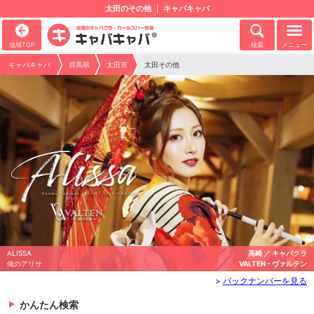
太田のその他
キャバキャバ
地域TOP
検索
メニュー
キャバキャバ
群馬県
太田市
太田その他
高崎 ／ キャバクラ
ERINA
VALTEN - ヴァルテン
えりな
>
バックナンバーを見る
かんたん検索