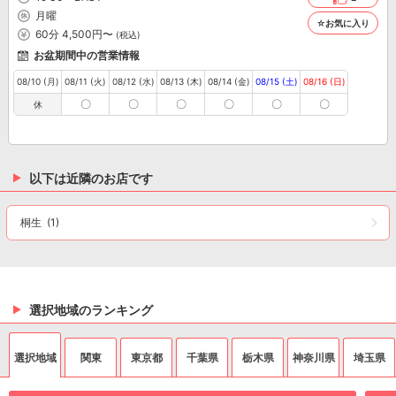
月曜
☆お気に入り
60分 4,500円〜
(税込)
お盆期間中の営業情報
08/10 (月)
08/11 (火)
08/12 (水)
08/13 (木)
08/14 (金)
08/15 (土)
08/16 (日)
〇
〇
〇
〇
〇
〇
休
以下は近隣のお店です
桐生
(1)
選択地域のランキング
選択地域
関東
東京都
千葉県
栃木県
神奈川県
埼玉県