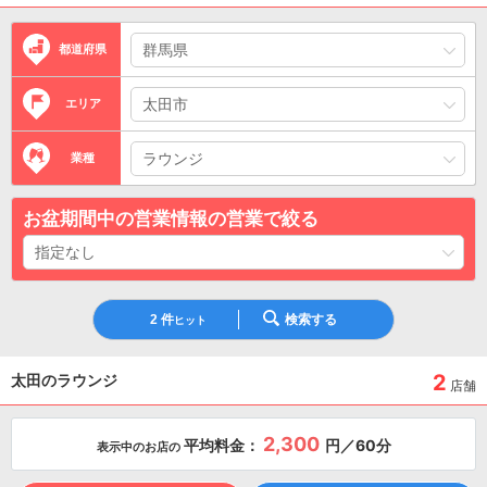
都道府県
エリア
業種
お盆期間中の営業情報の営業で絞る
2
件
検索する
ヒット
2
太田のラウンジ
店舗
2,300
平均料金：
円／60分
表示中のお店の