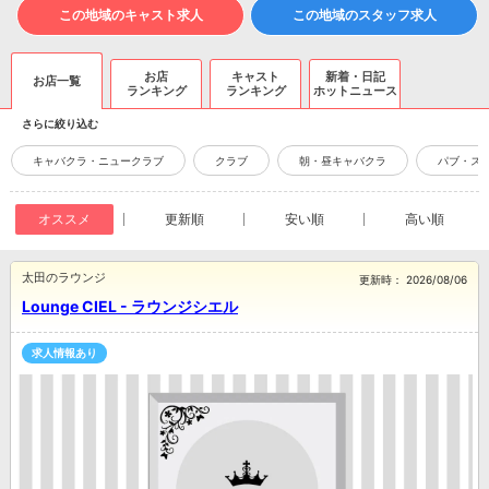
この地域のキャスト求人
この地域のスタッフ求人
お店
キャスト
新着・日記
お店一覧
ランキング
ランキング
ホットニュース
さらに絞り込む
キャバクラ・ニュークラブ
クラブ
朝・昼キャバクラ
パブ・ス
オススメ
更新順
安い順
高い順
太田のラウンジ
更新時：
2026/08/06
Lounge CIEL - ラウンジシエル
求人情報あり