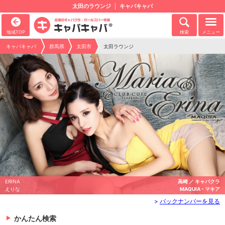
太田のラウンジ
キャバキャバ
地域TOP
検索
メニュー
キャバキャバ
群馬県
太田市
太田ラウンジ
ERINA
高崎 ／ キャバクラ
えりな
MAQUIA - マキア
>
バックナンバーを見る
かんたん検索