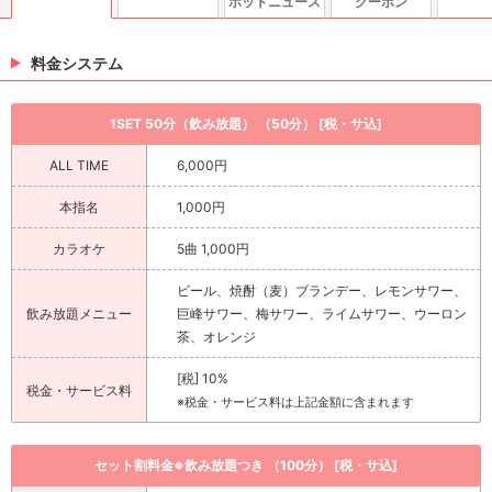
ホットニュース
クーポン
料金システム
1SET 50分（飲み放題） （50分） [税・サ込]
ALL TIME
6,000円
本指名
1,000円
カラオケ
5曲 1,000円
ビール、焼酎（麦）ブランデー、レモンサワー、
飲み放題メニュー
巨峰サワー、梅サワー、ライムサワー、ウーロン
茶、オレンジ
[税] 10%
税金・サービス料
※税金・サービス料は上記金額に含まれます
セット割料金※飲み放題つき （100分） [税・サ込]