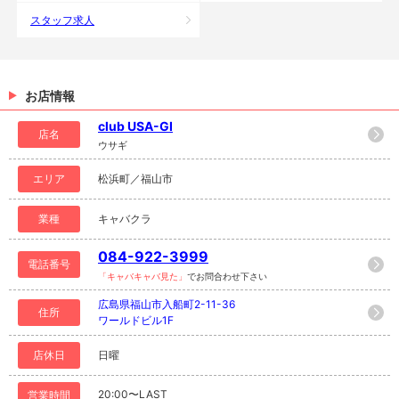
スタッフ求人
お店情報
club USA-GI
店名
ウサギ
エリア
松浜町／福山市
業種
キャバクラ
084-922-3999
電話番号
「キャバキャバ見た」
でお問合わせ下さい
広島県福山市入船町2-11-36
住所
ワールドビル1F
店休日
日曜
20:00〜LAST
営業時間