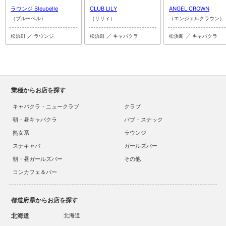
ラウンジ Bleubelle
CLUB LILY
ANGEL CROWN
（ブルーベル）
（リリィ）
（エンジェルクラウン）
松浜町 ／ ラウンジ
松浜町 ／ キャバクラ
松浜町 ／ キャバクラ
業種からお店を探す
キャバクラ・ニュークラブ
クラブ
朝・昼キャバクラ
パブ・スナック
熟女系
ラウンジ
スナキャバ
ガールズバー
朝・昼ガールズバー
その他
コンカフェ＆バー
都道府県からお店を探す
北海道
北海道