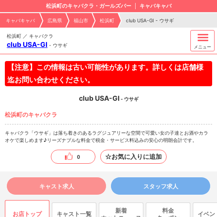
松浜町のキャバクラ・ガールズバー
キャバキャバ
キャバキャバ
広島県
福山市
松浜町
club USA-GI - ウサギ
松浜町 ／ キャバクラ
club USA-GI
-
ウサギ
メニュー
【注意】この情報は古い可能性があります。詳しくは店舗様
迄お問い合わせください。
club USA-GI
- ウサギ
松浜町のキャバクラ
キャバクラ「ウサギ」は落ち着きのあるラグジュアリーな空間で可愛い女の子達とお酒やカラ
オケで楽しめます♪リーズナブルな料金で税金・サービス料込みの安心の明朗会計です。
☆お気に入りに追加
0
キャスト求人
スタッフ求人
新着
料金
お店トップ
キャスト一覧
イベン