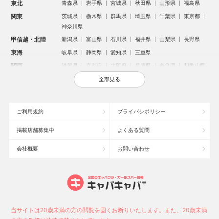
東北
青森県
岩手県
宮城県
秋田県
山形県
福島県
関東
茨城県
栃木県
群馬県
埼玉県
千葉県
東京都
神奈川県
甲信越・北陸
新潟県
富山県
石川県
福井県
山梨県
長野県
東海
岐阜県
静岡県
愛知県
三重県
関西
滋賀県
京都府
大阪府
兵庫県
奈良県
和歌山県
中国
鳥取県
島根県
岡山県
広島県
山口県
全部見る
四国
徳島県
香川県
愛媛県
高知県
九州・沖縄
福岡県
佐賀県
長崎県
熊本県
大分県
宮崎県
ご利用規約
プライバシポリシー
鹿児島県
沖縄県
掲載店舗募集中
よくある質問
人気のエリアからお店を探す
会社概要
お問い合わせ
新宿のキャバクラ
歌舞伎町のキャバクラ
北新地のキャバクラ
池袋のキャバクラ
札幌市のキャバクラ
すすきののキャバクラ
ミナミのキャバクラ
大宮のキャバクラ
六本木のキャバクラ
新潟市のキャバクラ
池袋駅（西口）のキャバクラ
池袋駅（東口）のキャバクラ
高崎市のキャバクラ
福岡市のキャバクラ
当サイトは20歳未満の方の閲覧を固くお断りいたします。また、20歳未満
新潟駅前のキャバクラ
宇都宮市のキャバクラ
中洲のキャバクラ