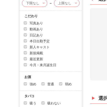
～
こだわり
写真あり
動画あり
日記あり
本日出勤予定
新人キャスト
新規掲載
最近更新
今月・来月誕生日
お酒
強め
普通
弱め
タバコ
選
吸う
吸わない