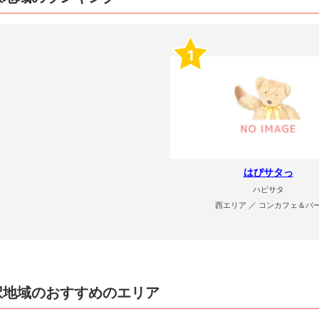
1
はぴサタっ
ハピサタ
西エリア ／ コンカフェ＆バ
択地域のおすすめのエリア