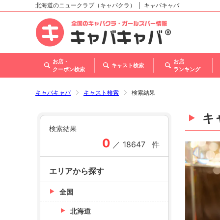
北海道のニュークラブ（キャバクラ）
キャバキャバ
北海道
東北
関東
甲信越・北陸
東海
関西
中国
四国
九州・沖縄
トップ
お店・
お店
キャスト検索
クーポン検索
ランキング
キャバキャバ
キャスト検索
検索結果
キ
検索結果
0
／
18647
件
エリアから探す
全国
北海道