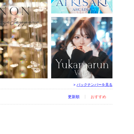
すすきの ／ ニュークラブ
ARCADIA - アルカディア
妃 愛（23）
すすきの ／ ニュークラブ
>
バックナンバーを見る
VeliA - ヴェリア
ゆかまるん
更新順
おすすめ