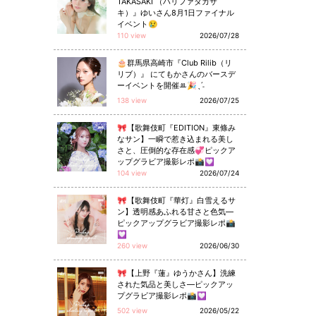
TAKASAKI （ハリファタカサ
キ）』ゆいさん8月1日ファイナル
イベント😢
110 view
2026/07/28
🎂群馬県高崎市『Club Rilib（リ
リブ）』 にてもかさんのバースデ
ーイベントを開催ꔛ🎉ˎˊ˗
138 view
2026/07/25
🎀【歌舞伎町『EDITION』東條み
なサン】一瞬で惹き込まれる美し
さと、圧倒的な存在感💞ピックア
ップグラビア撮影レポ📸💟
104 view
2026/07/24
🎀【歌舞伎町『華灯』白雪えるサ
ン】透明感あふれる甘さと色気—
ピックアップグラビア撮影レポ📸
💟
260 view
2026/06/30
🎀【上野『蓮』ゆうかさん】洗練
された気品と美しさ—ピックアッ
プグラビア撮影レポ📸💟
502 view
2026/05/22