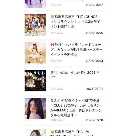
22 view
2026/08/07
🎊群馬県高崎市『LIZ LOUNGE
（リズラウンジ ）』さん2周年イ
ベント開催！🎉
100 view
2026/08/05
🎀池袋キャバクラ『レッドシュー
ズ』みなサンが8月月間バースデー
イベントを開催🎂
98 view
2026/08/04
熊谷、燃ゆ。うちわ祭り2026🎐
◦°⁺
120 view
2026/08/01
美人すぎる“歌うキャバ嬢”♡中洲
「CLUB ESCAPE」乃南はるサン
がABEMAに出演！夢はドレスレン
タルを九州全体へ
280 view
2026/07/28
👑群馬県高崎市『HALIFA