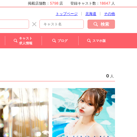
掲載店舗数：
5798
店
登録キャスト数：
18647
人
トップページ
北海道
その他
検索
キャスト
ブログ
スマホ版
求人情報
0
人