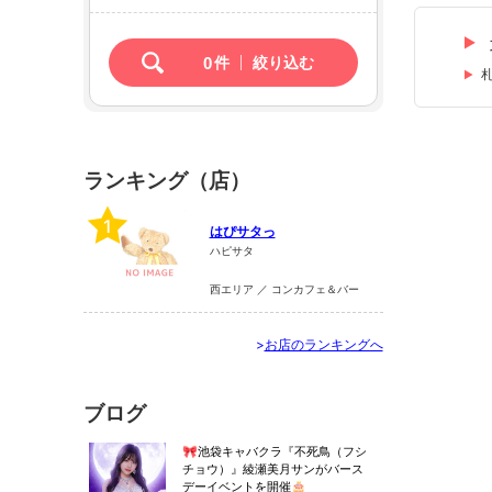
0
件
絞り込む
ランキング（店）
1
はぴサタっ
ハピサタ
西エリア ／ コンカフェ＆バー
>
お店のランキングへ
ブログ
🎀池袋キャバクラ『不死鳥（フシ
チョウ）』綾瀬美月サンがバース
デーイベントを開催🎂