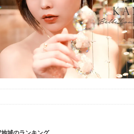
e Lounge Sapporo - ベルラウンジ サッポロ（すすきの ／ ニュークラブ）
かのん- KANON HANASAKI
択地域のランキング