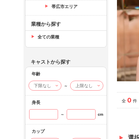
帯広市エリア
業種から探す
全ての業種
キャストから探す
年齢
～
Bell
華咲 
0
全
件
身長
～
cm
カップ
選