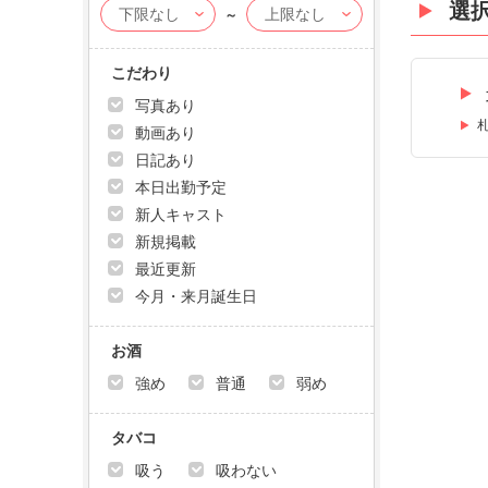
選
～
こだわり
写真あり
動画あり
日記あり
本日出勤予定
新人キャスト
新規掲載
最近更新
今月・来月誕生日
お酒
強め
普通
弱め
タバコ
吸う
吸わない