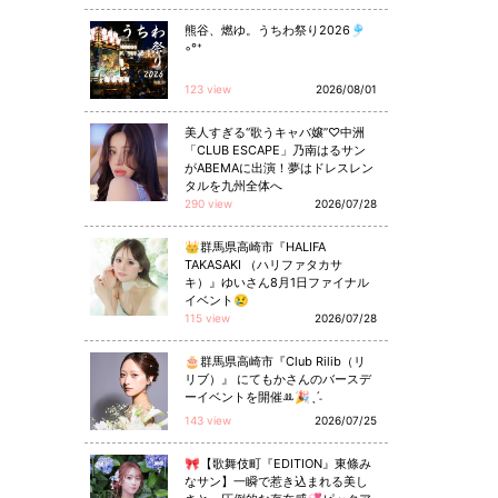
熊谷、燃ゆ。うちわ祭り2026🎐
◦°⁺
123 view
2026/08/01
美人すぎる“歌うキャバ嬢”♡中洲
「CLUB ESCAPE」乃南はるサン
がABEMAに出演！夢はドレスレン
タルを九州全体へ
290 view
2026/07/28
👑群馬県高崎市『HALIFA
TAKASAKI （ハリファタカサ
キ）』ゆいさん8月1日ファイナル
イベント😢
115 view
2026/07/28
🎂群馬県高崎市『Club Rilib（リ
リブ）』 にてもかさんのバースデ
ーイベントを開催ꔛ🎉ˎˊ˗
143 view
2026/07/25
🎀【歌舞伎町『EDITION』東條み
なサン】一瞬で惹き込まれる美し