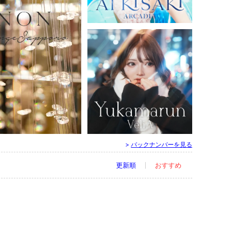
すすきの ／ ニュークラブ
ARCADIA - アルカディア
妃 愛（23）
すすきの ／ ニュークラブ
>
バックナンバーを見る
VeliA - ヴェリア
ゆかまるん
更新順
おすすめ