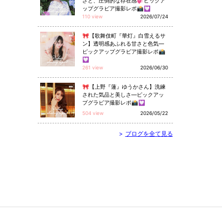
さと、圧倒的な存在感💞ピックア
ップグラビア撮影レポ📸💟
110 view
2026/07/24
🎀【歌舞伎町『華灯』白雪えるサ
ン】透明感あふれる甘さと色気—
ピックアップグラビア撮影レポ📸
💟
261 view
2026/06/30
🎀【上野『蓮』ゆうかさん】洗練
された気品と美しさ—ピックアッ
プグラビア撮影レポ📸💟
504 view
2026/05/22
>
ブログを全て見る