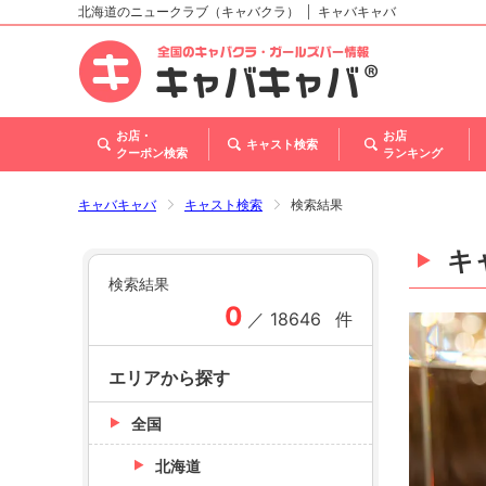
北海道のニュークラブ（キャバクラ）
キャバキャバ
北海道
東北
関東
甲信越・北陸
東海
関西
中国
四国
九州・沖縄
トップ
お店・
お店
キャスト検索
クーポン検索
ランキング
キャバキャバ
キャスト検索
検索結果
キ
検索結果
0
／
18646
件
エリアから探す
全国
北海道