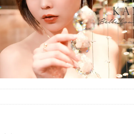
e Lounge Sapporo - ベルラウンジ サッポロ（すすきの ／ ニュークラブ）
かのん- KANON HANASAKI