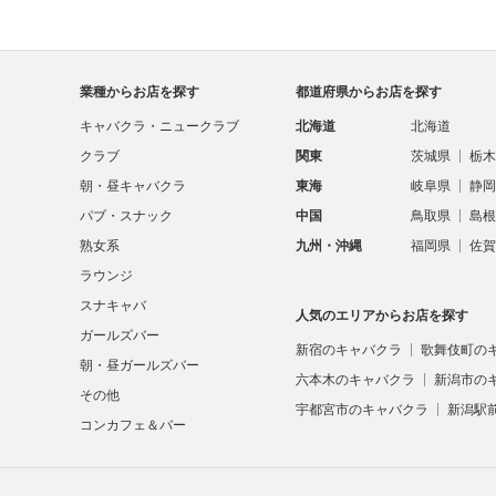
業種からお店を探す
都道府県からお店を探す
キャバクラ・ニュークラブ
北海道
北海道
クラブ
関東
茨城県
栃木
朝・昼キャバクラ
東海
岐阜県
静岡
パブ・スナック
中国
鳥取県
島根
熟女系
九州・沖縄
福岡県
佐賀
ラウンジ
スナキャバ
人気のエリアからお店を探す
ガールズバー
新宿のキャバクラ
歌舞伎町の
朝・昼ガールズバー
六本木のキャバクラ
新潟市の
その他
宇都宮市のキャバクラ
新潟駅
コンカフェ＆バー