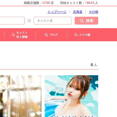
掲載店舗数：
5798
店
登録キャスト数：
18646
人
トップページ
北海道
その他
検索
キャスト
ブログ
スマホ版
求人情報
0
人