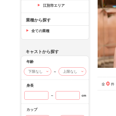
江別市エリア
業種から探す
全ての業種
キャストから探す
年齢
～
Bell
華咲 
0
全
件
身長
～
cm
カップ