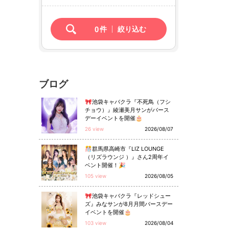
0
件
絞り込む
ブログ
🎀池袋キャバクラ『不死鳥（フシ
チョウ）』綾瀬美月サンがバース
デーイベントを開催🎂
26 view
2026/08/07
🎊群馬県高崎市『LIZ LOUNGE
（リズラウンジ ）』さん2周年イ
ベント開催！🎉
105 view
2026/08/05
🎀池袋キャバクラ『レッドシュー
ズ』みなサンが8月月間バースデー
イベントを開催🎂
103 view
2026/08/04