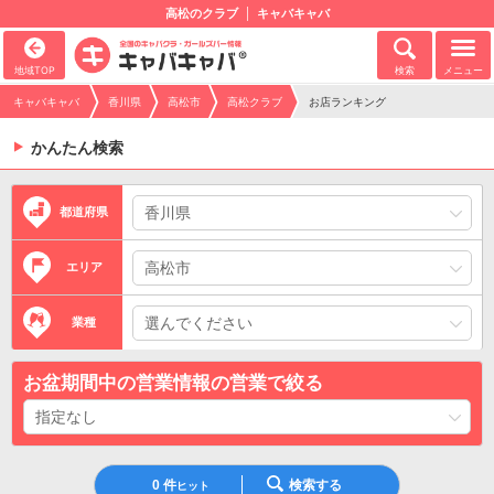
高松のクラブ
キャバキャバ
地域TOP
検索
メニュー
キャバキャバ
香川県
高松市
高松クラブ
お店ランキング
かんたん検索
都道府県
エリア
業種
お盆期間中の営業情報の営業で絞る
0
件
検索する
ヒット