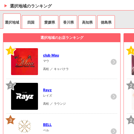
選択地域のランキング
選択地域
四国
愛媛県
香川県
高知県
徳島県
選択地域のお店ランキング
1
1
club Mau
マウ
高松 ／ キャバクラ
2
2
Rayz
レイズ
高松 ／ ラウンジ
3
2
BELL
ベル