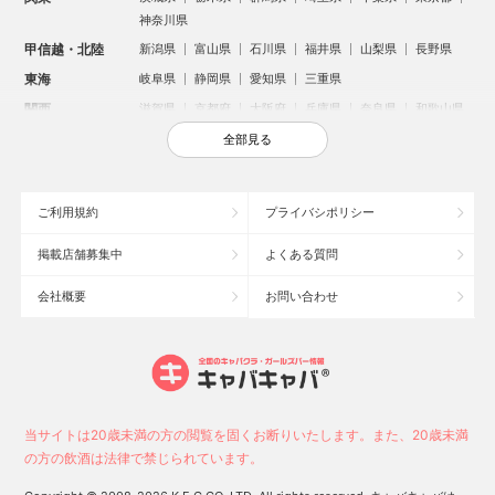
神奈川県
甲信越・北陸
新潟県
富山県
石川県
福井県
山梨県
長野県
東海
岐阜県
静岡県
愛知県
三重県
関西
滋賀県
京都府
大阪府
兵庫県
奈良県
和歌山県
中国
鳥取県
島根県
岡山県
広島県
山口県
全部見る
四国
徳島県
香川県
愛媛県
高知県
九州・沖縄
福岡県
佐賀県
長崎県
熊本県
大分県
宮崎県
ご利用規約
プライバシポリシー
鹿児島県
沖縄県
掲載店舗募集中
よくある質問
人気のエリアからお店を探す
会社概要
お問い合わせ
新宿のキャバクラ
歌舞伎町のキャバクラ
北新地のキャバクラ
池袋のキャバクラ
札幌市のキャバクラ
すすきののキャバクラ
ミナミのキャバクラ
大宮のキャバクラ
六本木のキャバクラ
新潟市のキャバクラ
池袋駅（西口）のキャバクラ
池袋駅（東口）のキャバクラ
高崎市のキャバクラ
福岡市のキャバクラ
当サイトは20歳未満の方の閲覧を固くお断りいたします。また、20歳未満
新潟駅前のキャバクラ
宇都宮市のキャバクラ
中洲のキャバクラ
の方の飲酒は法律で禁じられています。
上野のキャバクラ
函館市のキャバクラ
長野市のキャバクラ