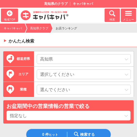
高知県のクラブ
キャバキャバ
地域TOP
検索
メニュー
キャバキャバ
高知県クラブ
お店ランキング
かんたん検索
都道府県
エリア
業種
お盆期間中の営業情報の営業で絞る
0
件
検索する
ヒット