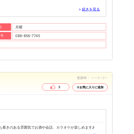
>
続きを見る
日
月曜
番号
088-856-7745
----/--/--
更新時：
3
☆お気に入りに追加
落ち着きのある雰囲気でお酒や会話、カラオケが楽しめます♪