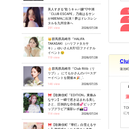
美人すぎる“歌うキャバ嬢”♡中洲
「CLUB ESCAPE」乃南はるサン
がABEMAに出演！夢はドレスレン
タルを九州全体へ
291 view
2026/07/28
👑群馬県高崎市『HALIFA
TAKASAKI （ハリファタカサ
キ）』ゆいさん8月1日ファイナル
イベント😢
119 view
2026/07/28
Clu
🎂群馬県高崎市『Club Rilib（リ
蓮池
リブ）』 にてもかさんのバースデ
ーイベントを開催ꔛ🎉ˎˊ˗
146 view
2026/07/25
🎀【歌舞伎町『EDITION』東條み
なサン】一瞬で惹き込まれる美し
さと、圧倒的な存在感💞ピックア
T
ップグラビア撮影レポ📸💟
に
114 view
2026/07/24
🎀【歌舞伎町『華灯』白雪えるサ