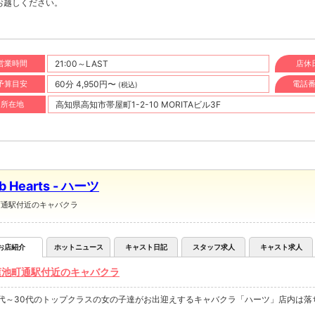
お越しください。
営業時間
21:00～LAST
店休
予算目安
60分 4,950円〜
電話
(税込)
所在地
高知県高知市帯屋町1-2-10 MORITAビル3F
b Hearts - ハーツ
町通駅付近のキャバクラ
お店紹介
ホットニュース
キャスト日記
スタッフ求人
キャスト求人
蓮池町通駅付近のキャバクラ
0代～30代のトップクラスの女の子達がお出迎えするキャバクラ「ハーツ」店内は