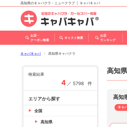
高知県のキャバクラ・ニュークラブ
キャバキャバ
北海道
東北
関東
甲信越・北陸
東海
関西
中国
四国
九州・沖縄
トップ
お店・
お店
キャスト検索
クーポン検索
ランキング
キャバキャバ
高知県キャバクラ
高知
検索結果
4
／
5798
件
高知
エリアから探す
キャ
全国
高知県