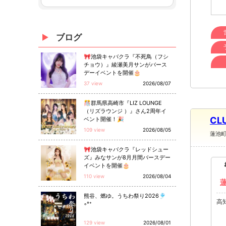
ブログ
🎀池袋キャバクラ『不死鳥（フシ
チョウ）』綾瀬美月サンがバース
デーイベントを開催🎂
37 view
2026/08/07
🎊群馬県高崎市『LIZ LOUNGE
（リズラウンジ ）』さん2周年イ
CL
ベント開催！🎉
109 view
2026/08/05
蓮池
🎀池袋キャバクラ『レッドシュー
ズ』みなサンが8月月間バースデー
イベントを開催🎂
110 view
2026/08/04
熊谷、燃ゆ。うちわ祭り2026🎐
高
◦°⁺
129 view
2026/08/01