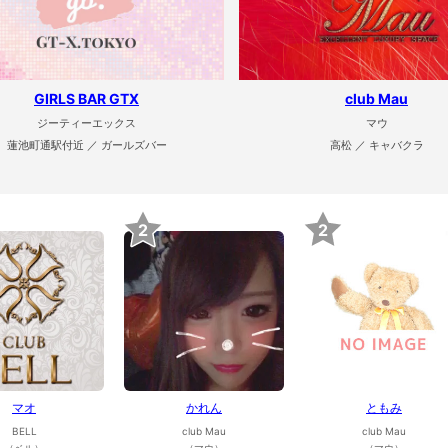
GIRLS BAR GTX
club Mau
ジーティーエックス
マウ
蓮池町通駅付近 ／ ガールズバー
高松 ／ キャバクラ
2
2
マオ
かれん
ともみ
BELL
club Mau
club Mau