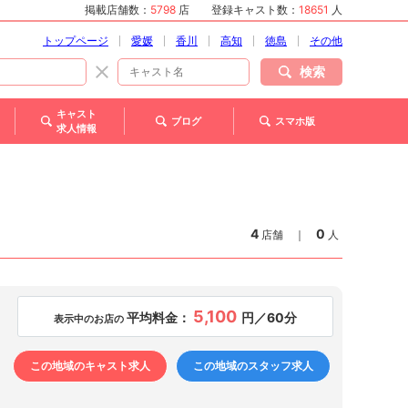
掲載店舗数：
5798
店
登録キャスト数：
18651
人
トップページ
愛媛
香川
高知
徳島
その他
検索
キャスト
ブログ
スマホ版
求人情報
4
0
店舗
｜
人
5,100
平均料金：
円／60分
表示中のお店の
この地域のキャスト求人
この地域のスタッフ求人