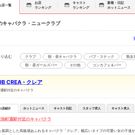
お店
キャスト
新着・日記
お店一覧
ランキング
ランキング
ホットニュース
のキャバクラ・ニュークラブ
絞り込む
クラブ
朝・昼キャバクラ
パブ・スナック
熟女
朝・昼ガールズバー
その他
コンカフェ＆バー
UB CREA - クレア
町通駅付近のキャバクラ
お店紹介
ホットニュース
キャスト日記
スタッフ求人
キャスト求人
蓮池町通駅付近のキャバクラ
を基調とした高級感あふれるキャバクラ「クレア」幅広いタイプの可愛い女の子達