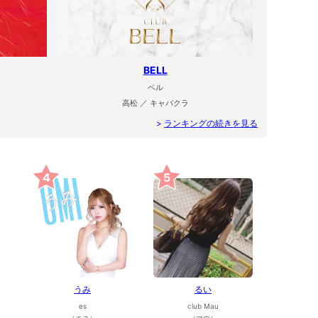
BELL
ベル
高松 ／ キャバクラ
>
ランキングの続きを見る
4
5
うみ
るい
es
club Mau