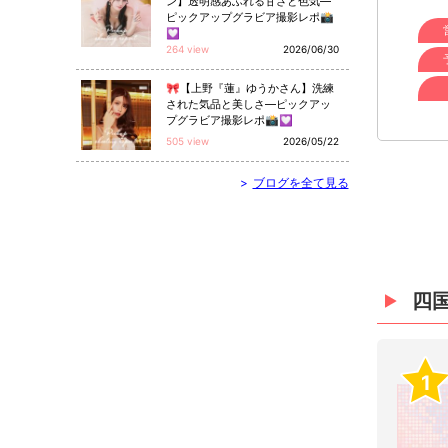
ン】透明感あふれる甘さと色気—
ピックアップグラビア撮影レポ📸
💟
264 view
2026/06/30
🎀【上野『蓮』ゆうかさん】洗練
された気品と美しさ—ピックアッ
プグラビア撮影レポ📸💟
505 view
2026/05/22
>
ブログを全て見る
四
1