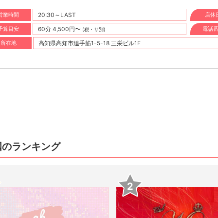
営業時間
20:30～LAST
店休
予算目安
60分 4,500円〜
電話
(税・サ別)
所在地
高知県高知市追手筋1-5-18 三栄ビル1F
国のランキング
2