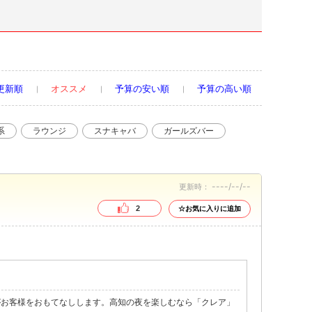
更新順
オススメ
予算の安い順
予算の高い順
系
ラウンジ
スナキャバ
ガールズバー
----/--/--
更新時：
2
☆お気に入りに追加
がお客様をおもてなしします。高知の夜を楽しむなら「クレア」