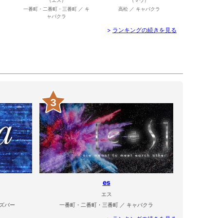
（エス）
（マウ）
一番町・二番町・三番町 ／ キ
高松 ／ キャバクラ
ャバクラ
>
ランキングの続きを見る
3
es
エス
ズバー
一番町・二番町・三番町 ／ キャバクラ