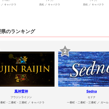
（ベル）
（マウ）
（マウ）
 ／ キャバクラ
高松 ／ キャバクラ
高松 ／ キャバクラ
媛県のランキング
2
風神雷神
Sedna
フウジンライジン
セドナ
一番町・二番町・三番町 ／ キャバクラ
一番町・二番町・三番町 ／ ガール