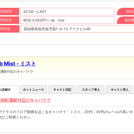
営業時間
20:30～LAST
店休
予算目安
60分 5,500円〜
電話
(税・サ別)
所在地
高知県高知市追手筋1-4-13 アークビル6F
b Mist - ミスト
町通駅付近のキャバクラ
お店紹介
ホットニュース
キャスト日記
スタッフ求人
キャスト求人
蓮池町通駅付近のキャバクラ
OPクラスのフロア面積をほこるキャバクラ「ミスト」20代～30代のレベルの高い
ぜひご利用ください。