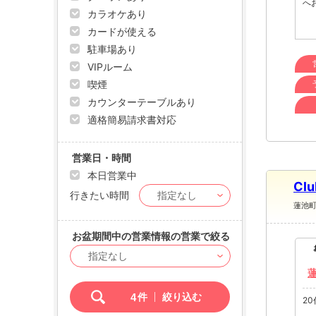
へ
カラオケあり
カードが使える
駐車場あり
VIPルーム
喫煙
カウンターテーブルあり
適格簡易請求書対応
営業日・時間
本日営業中
Clu
行きたい時間
蓮池
お盆期間中の営業情報の営業で絞る
4
件
絞り込む
2