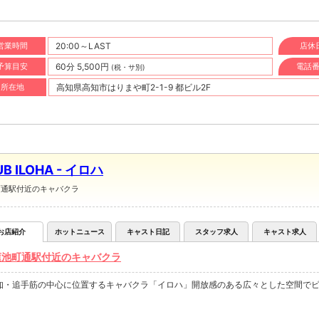
営業時間
20:00～LAST
店休
予算目安
60分 5,500円
電話
(税・サ別)
所在地
高知県高知市はりまや町2-1-9 都ビル2F
UB ILOHA - イロハ
町通駅付近のキャバクラ
お店紹介
ホットニュース
キャスト日記
スタッフ求人
キャスト求人
蓮池町通駅付近のキャバクラ
知・追手筋の中心に位置するキャバクラ「イロハ」開放感のある広々とした空間で