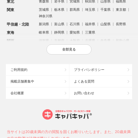
東北
青森県
岩手県
宮城県
秋田県
山形県
福島県
関東
茨城県
栃木県
群馬県
埼玉県
千葉県
東京都
神奈川県
甲信越・北陸
新潟県
富山県
石川県
福井県
山梨県
長野県
東海
岐阜県
静岡県
愛知県
三重県
関西
滋賀県
京都府
大阪府
兵庫県
奈良県
和歌山県
中国
鳥取県
島根県
岡山県
広島県
山口県
全部見る
四国
徳島県
香川県
愛媛県
高知県
九州・沖縄
福岡県
佐賀県
長崎県
熊本県
大分県
宮崎県
ご利用規約
プライバシポリシー
鹿児島県
沖縄県
掲載店舗募集中
よくある質問
人気のエリアからお店を探す
会社概要
お問い合わせ
新宿のキャバクラ
歌舞伎町のキャバクラ
北新地のキャバクラ
池袋のキャバクラ
札幌市のキャバクラ
すすきののキャバクラ
ミナミのキャバクラ
大宮のキャバクラ
六本木のキャバクラ
新潟市のキャバクラ
池袋駅（西口）のキャバクラ
池袋駅（東口）のキャバクラ
高崎市のキャバクラ
福岡市のキャバクラ
当サイトは20歳未満の方の閲覧を固くお断りいたします。また、20歳未満
新潟駅前のキャバクラ
宇都宮市のキャバクラ
中洲のキャバクラ