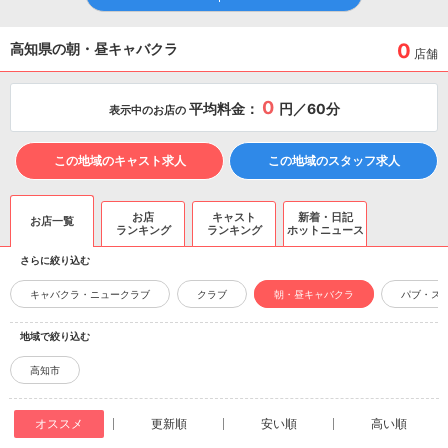
0
高知県の朝・昼キャバクラ
店舗
0
平均料金：
円／60分
表示中のお店の
この地域のキャスト求人
この地域のスタッフ求人
お店
キャスト
新着・日記
お店一覧
ランキング
ランキング
ホットニュース
さらに絞り込む
キャバクラ・ニュークラブ
クラブ
朝・昼キャバクラ
パブ・ス
地域で絞り込む
高知市
オススメ
更新順
安い順
高い順