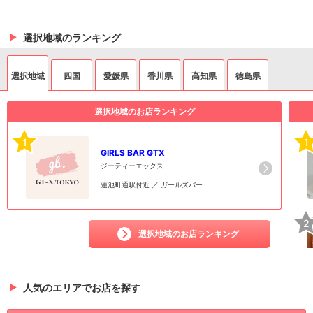
選択地域のランキング
選択地域
四国
愛媛県
香川県
高知県
徳島県
選択地域のお店ランキング
1
1
GIRLS BAR GTX
ジーティーエックス
蓮池町通駅付近 ／ ガールズバー
2
選択地域のお店ランキング
人気のエリアでお店を探す
3