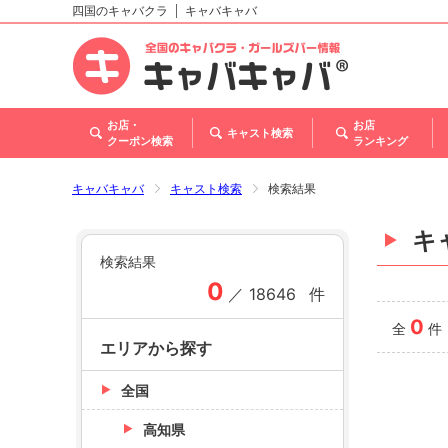
四国のキャバクラ
キャバキャバ
北海道
東北
関東
甲信越・北陸
東海
関西
中国
四国
九州・沖縄
トップ
お店・
お店
キャスト検索
クーポン検索
ランキング
キャバキャバ
キャスト検索
検索結果
キ
検索結果
0
／
18646
件
0
全
件
エリアから探す
全国
高知県