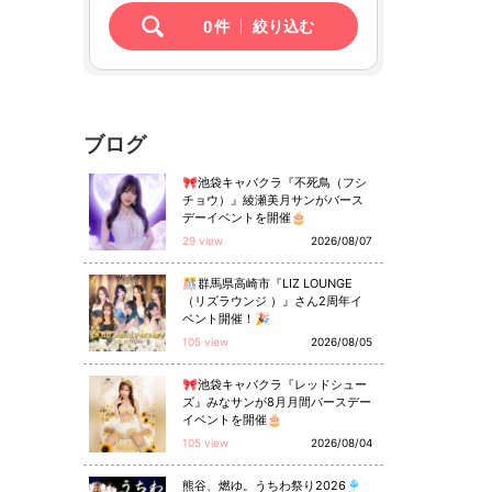
0
件
絞り込む
ブログ
🎀池袋キャバクラ『不死鳥（フシ
チョウ）』綾瀬美月サンがバース
デーイベントを開催🎂
29 view
2026/08/07
🎊群馬県高崎市『LIZ LOUNGE
（リズラウンジ ）』さん2周年イ
ベント開催！🎉
105 view
2026/08/05
🎀池袋キャバクラ『レッドシュー
ズ』みなサンが8月月間バースデー
イベントを開催🎂
105 view
2026/08/04
熊谷、燃ゆ。うちわ祭り2026🎐