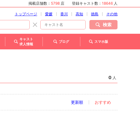
掲載店舗数：
5798
店
登録キャスト数：
18646
人
トップページ
愛媛
香川
高知
徳島
その他
検索
キャスト
ブログ
スマホ版
求人情報
0
人
更新順
おすすめ