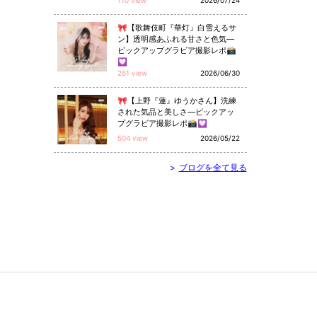
110 view
2026/07/24
🎀【歌舞伎町『華灯』白雪えるサ
ン】透明感あふれる甘さと色気—
ピックアップグラビア撮影レポ📸
💟
261 view
2026/06/30
🎀【上野『蓮』ゆうかさん】洗練
された気品と美しさ—ピックアッ
プグラビア撮影レポ📸💟
504 view
2026/05/22
>
ブログを全て見る