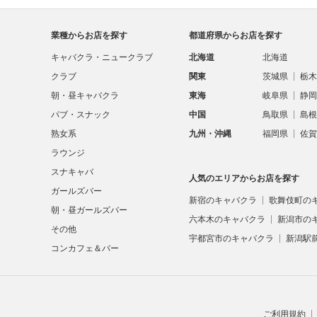
業種からお店を探す
都道府県からお店を探す
キャバクラ・ニュークラブ
北海道
北海道
クラブ
関東
茨城県
栃木
朝・昼キャバクラ
東海
岐阜県
静岡
パブ・スナック
中国
鳥取県
島根
熟女系
九州・沖縄
福岡県
佐賀
ラウンジ
スナキャバ
人気のエリアからお店を探す
ガールズバー
新宿のキャバクラ
歌舞伎町の
朝・昼ガールズバー
六本木のキャバクラ
新潟市の
その他
宇都宮市のキャバクラ
新潟駅
コンカフェ＆バー
ご利用規約