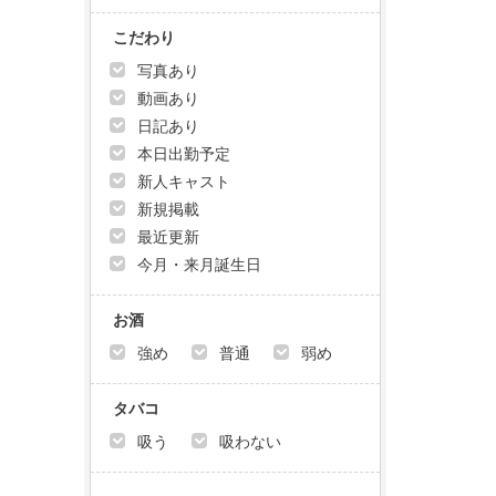
こだわり
写真あり
動画あり
日記あり
本日出勤予定
新人キャスト
新規掲載
最近更新
今月・来月誕生日
お酒
強め
普通
弱め
タバコ
吸う
吸わない