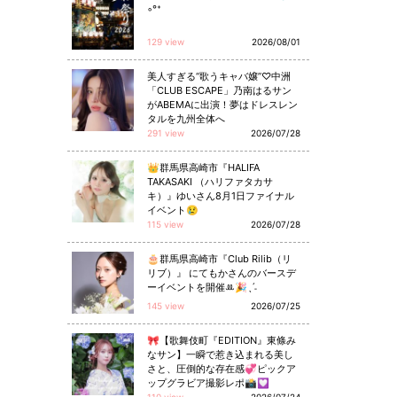
◦°⁺
129 view
2026/08/01
美人すぎる“歌うキャバ嬢”♡中洲
「CLUB ESCAPE」乃南はるサン
がABEMAに出演！夢はドレスレン
タルを九州全体へ
291 view
2026/07/28
👑群馬県高崎市『HALIFA
TAKASAKI （ハリファタカサ
キ）』ゆいさん8月1日ファイナル
イベント😢
115 view
2026/07/28
🎂群馬県高崎市『Club Rilib（リ
リブ）』 にてもかさんのバースデ
ーイベントを開催ꔛ🎉ˎˊ˗
145 view
2026/07/25
🎀【歌舞伎町『EDITION』東條み
なサン】一瞬で惹き込まれる美し
さと、圧倒的な存在感💞ピックア
ップグラビア撮影レポ📸💟