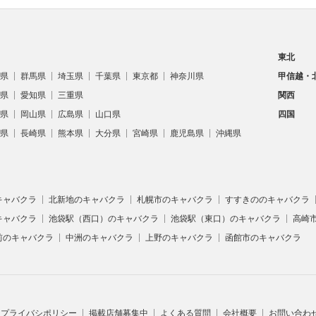
東北
県
群馬県
埼玉県
千葉県
東京都
神奈川県
甲信越・
県
愛知県
三重県
関西
県
岡山県
広島県
山口県
四国
県
長崎県
熊本県
大分県
宮崎県
鹿児島県
沖縄県
キャバクラ
北新地のキャバクラ
札幌市のキャバクラ
すすきののキャバクラ
キャバクラ
池袋駅（西口）のキャバクラ
池袋駅（東口）のキャバクラ
高崎
前のキャバクラ
中洲のキャバクラ
上野のキャバクラ
函館市のキャバクラ
プライバシポリシー
掲載店舗募集中
よくある質問
会社概要
お問い合わ