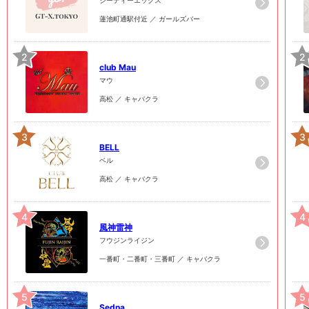
蓮池町通駅付近 ／ ガールズバー
2
2
club Mau
マウ
高松 ／ キャバクラ
3
3
BELL
ベル
高松 ／ キャバクラ
4
4
風神雷神
フウジンライジン
一番町・二番町・三番町 ／ キャバクラ
5
5
Sedna