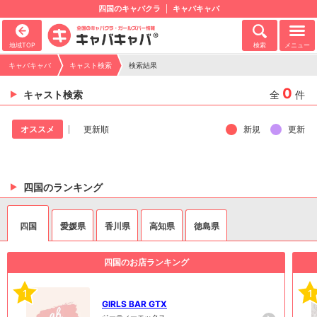
四国のキャバクラ
キャバキャバ
地域TOP
検索
メニュー
キャバキャバ
キャスト検索
検索結果
0
キャスト検索
全
件
新規
更新
オススメ
更新順
四国のランキング
四国
愛媛県
香川県
高知県
徳島県
四国のお店ランキング
1
1
GIRLS BAR GTX
ジーティーエックス