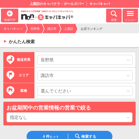
上諏訪のキャバクラ・ガールズバー
キャバキャバ
地域TOP
検索
メニュー
キャバキャバ
長野県
諏訪市
上諏訪
お店ランキング
かんたん検索
都道府県
エリア
業種
お盆期間中の営業情報の営業で絞る
4
件
検索する
ヒット