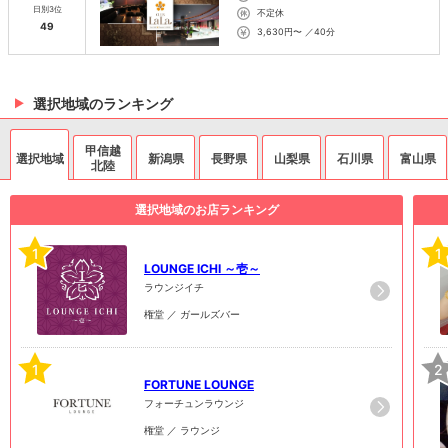
日別3位
不定休
49
3,630円〜 ／40分
選択地域のランキング
甲信越
選択地域
新潟県
長野県
山梨県
石川県
富山県
北陸
選択地域のお店ランキング
1
1
LOUNGE ICHI ～壱～
ラウンジイチ
権堂 ／ ガールズバー
1
2
FORTUNE LOUNGE
フォーチュンラウンジ
権堂 ／ ラウンジ