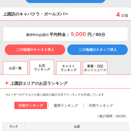
4
上諏訪のキャバクラ・ガールズバー
店舗
5,000
平均料金：
円／60分
表示中のお店の
この地域のキャスト求人
この地域のスタッフ求人
お店
キャスト
新着・日記
お店一覧
ランキング
ランキング
ホットニュース
上諏訪エリアのお店ランキング
※ユーザーのアクセスを基に独自の集計方法でランキングを作成しています
日別ランキング
週間ランキング
月間ランキング
（集計期間：08/08）
ランク
お店