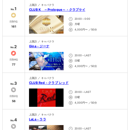
上諏訪 ／ キャバクラ
1
CLUB K ～Prologue～ - クラブケイ
No.
20:00～0:00
日別1位
月曜
161
4,000円〜 ／50分
上諏訪 ／ キャバクラ
2
Gina - ジーナ
No.
20:00～LAST
日別4位
日曜
77
4,000円〜 ／50分
上諏訪 ／ キャバクラ
3
CLUB Red - クラブ レッド
No.
20:00～LAST
日別2位
日曜
56
4,000円〜 ／50分
上諏訪 ／ キャバクラ
4
LaLa - ララ
No.
20:00～LAST