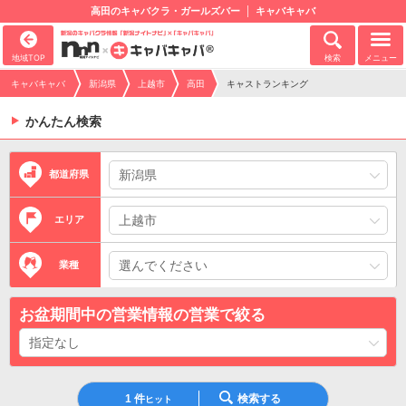
高田のキャバクラ・ガールズバー
キャバキャバ
地域TOP
検索
メニュー
キャバキャバ
新潟県
上越市
高田
キャストランキング
かんたん検索
都道府県
エリア
業種
お盆期間中の営業情報の営業で絞る
1
件
検索する
ヒット