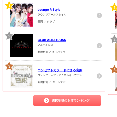
1
1
Lounge R Style
ラウンジアールスタイル
長岡 ／ クラブ
2
2
CLUB ALBATROSS
アルバトロス
新潟駅前 ／ キャバクラ
3
3
コンセプトカフェ あにまる宮殿
コンセプトカフェアニマルキュウデン
新潟駅前 ／ ガールズバー
選択地域のお店ランキング