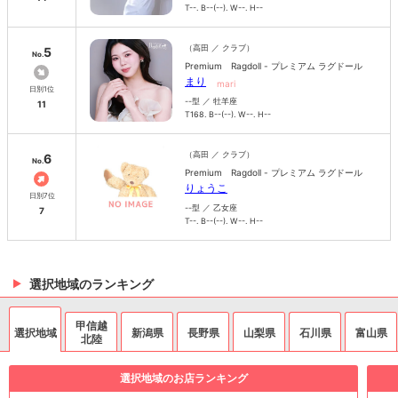
T--. B--(--). W--. H--
（高田 ／ クラブ）
5
No.
Premium Ragdoll - プレミアム ラグドール
まり
mari
日別1位
--型 ／ 牡羊座
11
T168. B--(--). W--. H--
（高田 ／ クラブ）
6
No.
Premium Ragdoll - プレミアム ラグドール
りょうこ
日別7位
--型 ／ 乙女座
7
T--. B--(--). W--. H--
選択地域のランキング
甲信越
選択地域
新潟県
長野県
山梨県
石川県
富山県
北陸
選択地域のお店ランキング