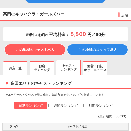
1
高田のキャバクラ・ガールズバー
店舗
5,500
平均料金：
円／60分
表示中のお店の
この地域のキャスト求人
この地域のスタッフ求人
キャスト
お店
新着・日記
お店一覧
ランキング
ランキング
ホットニュース
高田エリアのキャスト
ランキング
※ユーザーのアクセスを基に独自の集計方法でランキングを作成しています
日別ランキング
週間ランキング
月間ランキング
（集計期間：08/06）
ランク
キャスト／お店