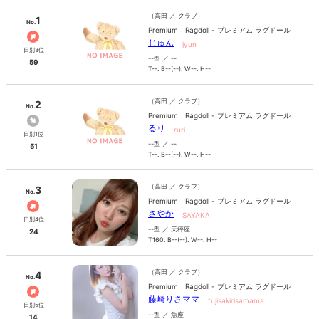
（高田 ／ クラブ）
1
No.
Premium Ragdoll - プレミアム ラグドール
じゅん
jyun
日別3位
--型 ／ --
59
T--. B--(--). W--. H--
（高田 ／ クラブ）
2
No.
Premium Ragdoll - プレミアム ラグドール
るり
ruri
日別1位
--型 ／ --
51
T--. B--(--). W--. H--
（高田 ／ クラブ）
3
No.
Premium Ragdoll - プレミアム ラグドール
さやか
SAYAKA
日別4位
--型 ／ 天秤座
24
T160. B--(--). W--. H--
（高田 ／ クラブ）
4
No.
Premium Ragdoll - プレミアム ラグドール
藤崎りさママ
fujisakirisamama
日別5位
--型 ／ 魚座
14