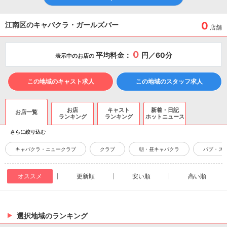
0
江南区のキャバクラ・ガールズバー
店舗
0
平均料金：
円／60分
表示中のお店の
この地域のキャスト求人
この地域のスタッフ求人
お店
キャスト
新着・日記
お店一覧
ランキング
ランキング
ホットニュース
さらに絞り込む
キャバクラ・ニュークラブ
クラブ
朝・昼キャバクラ
パブ・ス
オススメ
更新順
安い順
高い順
選択地域のランキング