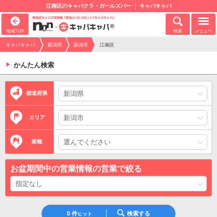
江南区のキャバクラ・ガールズバー
キャバキャバ
地域TOP
検索
メニュー
キャバキャバ
新潟県
新潟市
江南区
かんたん検索
都道府県
エリア
業種
お盆期間中の営業情報の営業で絞る
0
件
検索する
ヒット