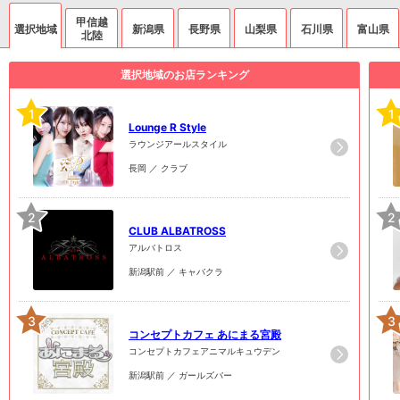
甲信越
選択地域
新潟県
長野県
山梨県
石川県
富山県
北陸
選択地域のお店ランキング
1
1
Lounge R Style
ラウンジアールスタイル
長岡 ／ クラブ
2
2
CLUB ALBATROSS
アルバトロス
新潟駅前 ／ キャバクラ
3
3
コンセプトカフェ あにまる宮殿
コンセプトカフェアニマルキュウデン
新潟駅前 ／ ガールズバー