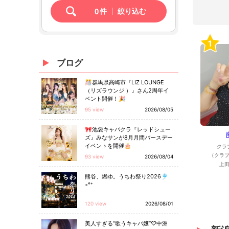
0
件
絞り込む
1
ブログ
🎊群馬県高崎市『LIZ LOUNGE
（リズラウンジ ）』さん2周年イ
ベント開催！🎉
95 view
2026/08/05
🎀池袋キャバクラ『レッドシュー
ズ』みなサンが8月月間バースデー
イベントを開催🎂
クラ
（クラブ
93 view
2026/08/04
上田
熊谷、燃ゆ。うちわ祭り2026🎐
◦°⁺
120 view
2026/08/01
美人すぎる“歌うキャバ嬢”♡中洲