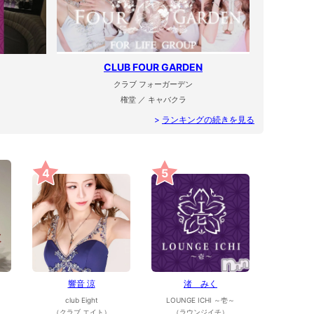
CLUB FOUR GARDEN
クラブ フォーガーデン
権堂 ／ キャバクラ
>
ランキングの続きを見る
4
5
響音 涼
渚 みく
club Eight
LOUNGE ICHI ～壱～
（クラブ エイト）
（ラウンジイチ）