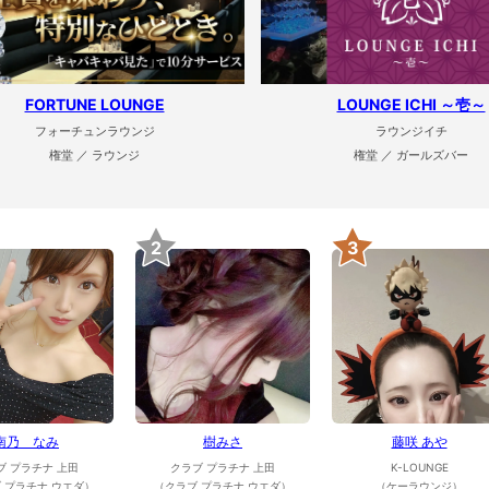
FORTUNE LOUNGE
LOUNGE ICHI ～壱～
フォーチュンラウンジ
ラウンジイチ
権堂 ／ ラウンジ
権堂 ／ ガールズバー
2
3
南乃 なみ
樹みさ
藤咲 あや
ブ プラチナ 上田
クラブ プラチナ 上田
K-LOUNGE
 プラチナ ウエダ）
（クラブ プラチナ ウエダ）
（ケーラウンジ）