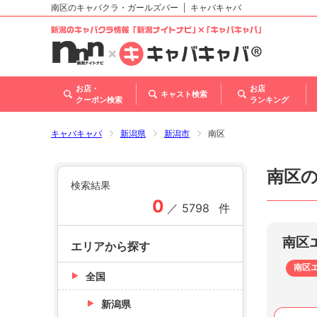
南区のキャバクラ・ガールズバー
キャバキャバ
北海道
東北
関東
甲信越・北陸
東海
関西
中国
四国
九州・沖縄
トップ
お店・
お店
キャスト検索
クーポン検索
ランキング
キャバキャバ
新潟県
新潟市
南区
南区
検索結果
0
／
5798
件
南区
エリアから探す
南区
全国
新潟県