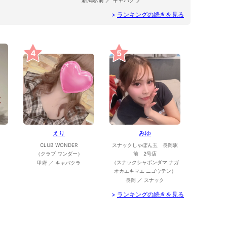
新潟駅前 ／ キャバクラ
>
ランキングの続きを見る
4
5
えり
みゆ
CLUB WONDER
スナックしゃぼん玉 長岡駅
（クラブ ワンダー）
前 2号店
（スナックシャボンダマ ナガ
甲府 ／ キャバクラ
オカエキマエ ニゴウテン）
長岡 ／ スナック
>
ランキングの続きを見る