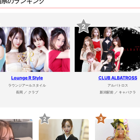
潟県のランキング
2
Lounge R Style
CLUB ALBATROSS
ラウンジアールスタイル
アルバトロス
長岡 ／ クラブ
新潟駅前 ／ キャバクラ
2
3