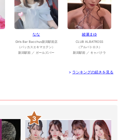
なな
綾瀬まゆ
Girls Bar Bacchus新潟駅前店
CLUB ALBATROSS
（バッカスエキマエテン）
（アルバトロス）
新潟駅前 ／ ガールズバー
新潟駅前 ／ キャバクラ
>
ランキングの続きを見る
3