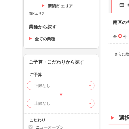
新潟市 エリア
南区エリア
南区の
業種から探す
0
全
件
全ての業種
さらに
ご予算・こだわりから探す
ご予算
選
こだわり
ニューオープン