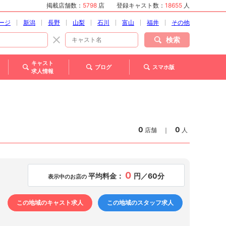
掲載店舗数：
5798
店
登録キャスト数：
18655
人
ージ
新潟
長野
山梨
石川
富山
福井
その他
検索
キャスト
ブログ
スマホ版
求人情報
0
0
店舗
｜
人
0
平均料金：
円／60分
表示中のお店の
この地域のキャスト求人
この地域のスタッフ求人