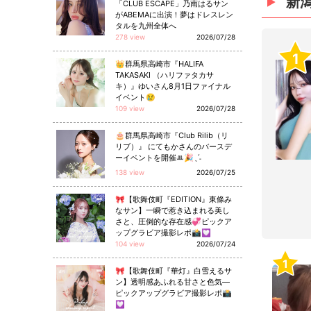
新
「CLUB ESCAPE」乃南はるサン
がABEMAに出演！夢はドレスレン
タルを九州全体へ
278 view
2026/07/28
1
👑群馬県高崎市『HALIFA
TAKASAKI （ハリファタカサ
キ）』ゆいさん8月1日ファイナル
イベント😢
109 view
2026/07/28
🎂群馬県高崎市『Club Rilib（リ
リブ）』 にてもかさんのバースデ
ーイベントを開催ꔛ🎉ˎˊ˗
138 view
2026/07/25
🎀【歌舞伎町『EDITION』東條み
なサン】一瞬で惹き込まれる美し
さと、圧倒的な存在感💞ピックア
ップグラビア撮影レポ📸💟
104 view
2026/07/24
1
🎀【歌舞伎町『華灯』白雪えるサ
ン】透明感あふれる甘さと色気—
ピックアップグラビア撮影レポ📸
💟