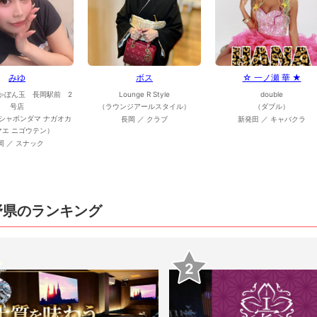
みゆ
ボス
☆ 一ノ瀬 華 ★
ゃぼん玉 長岡駅前 2
Lounge R Style
double
号店
（ラウンジアールスタイル）
（ダブル）
シャボンダマ ナガオカ
長岡 ／ クラブ
新発田 ／ キャバクラ
マエ ニゴウテン）
岡 ／ スナック
野県のランキング
2