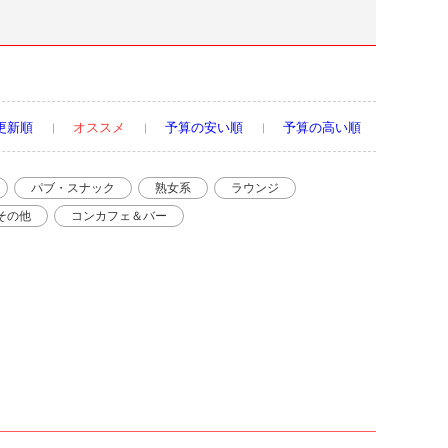
更新順
オススメ
予算の安い順
予算の高い順
パブ・スナック
熟女系
ラウンジ
その他
コンカフェ＆バー