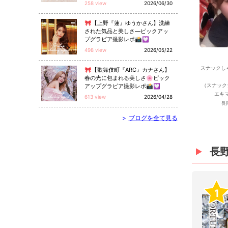
258 view
2026/06/30
🎀【上野『蓮』ゆうかさん】洗練
された気品と美しさ—ピックアッ
プグラビア撮影レポ📸💟
498 view
2026/05/22
スナックし
🎀【歌舞伎町『ARC』カナさん】
春の光に包まれる美しさ🌸ピック
（スナック
アップグラビア撮影レポ📸💟
エキ
613 view
2026/04/28
長
>
ブログを全て見る
長
1