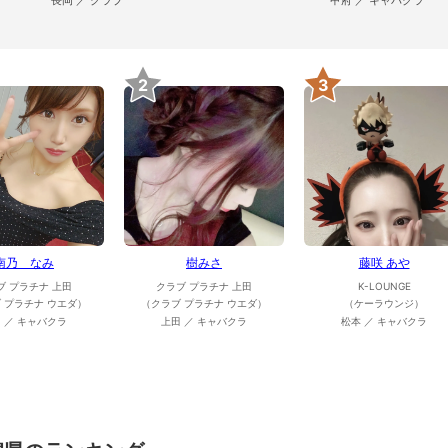
長岡 ／ クラブ
甲府 ／ キャバクラ
2
3
南乃 なみ
樹みさ
藤咲 あや
ブ プラチナ 上田
クラブ プラチナ 上田
K-LOUNGE
 プラチナ ウエダ）
（クラブ プラチナ ウエダ）
（ケーラウンジ）
 ／ キャバクラ
上田 ／ キャバクラ
松本 ／ キャバクラ