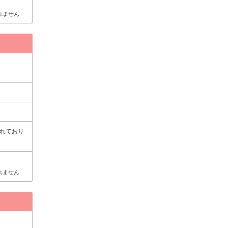
れません
れており
れません