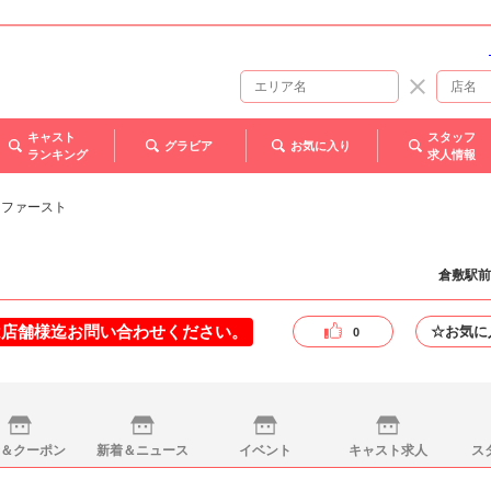
キャスト
スタッフ
グラビア
お気に入り
ランキング
求人情報
t - ファースト
倉敷駅前
は店舗様迄お問い合わせください。
☆お気に
0
＆クーポン
新着＆ニュース
イベント
キャスト求人
ス