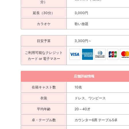
分）
延長（30分）
3,000円
カラオケ
歌い放題
目安予算
3,300円～
ご利用可能な
クレジット
カード
or 電子マネー
店舗詳細情報
在籍キャスト数
10名
衣装
ドレス、ワンピース
平均年齢
20～40才
卓・テーブル数
カウンター6席 テーブル5卓