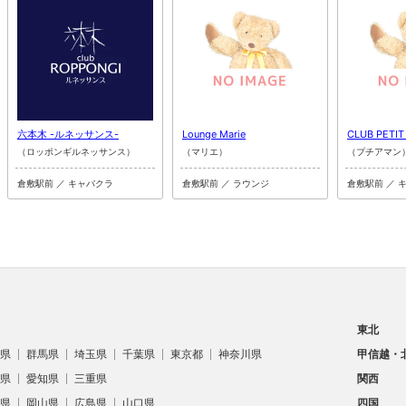
六本木 -ルネッサンス-
Lounge Marie
CLUB PETI
（ロッポンギルネッサンス）
（マリエ）
（プチアマン
倉敷駅前 ／ キャバクラ
倉敷駅前 ／ ラウンジ
倉敷駅前 ／ 
東北
県
群馬県
埼玉県
千葉県
東京都
神奈川県
甲信越・
県
愛知県
三重県
関西
県
岡山県
広島県
山口県
四国