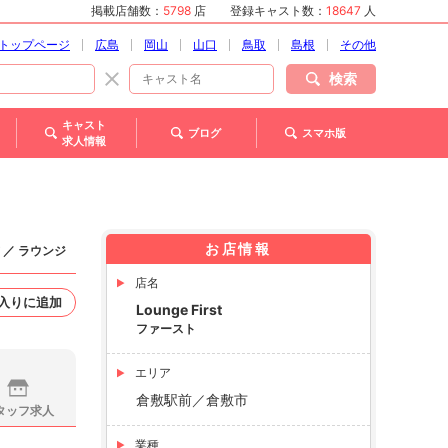
掲載店舗数：
5798
店
登録キャスト数：
18647
人
トップページ
広島
岡山
山口
鳥取
島根
その他
検索
キャスト
ブログ
スマホ版
求人情報
お店情報
 ／ ラウンジ
店名
入りに追加
Lounge First
ファースト
エリア
倉敷駅前／倉敷市
タッフ求人
業種