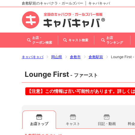
倉敷駅前のキャバクラ・ガールズバー
キャバキャバ
北海道
東北
関東
甲信越・北陸
東海
関西
中国
四国
九州・沖縄
お店・
お店
キャスト検索
クーポン検索
ランキング
キャバキャバ
岡山県
倉敷市
倉敷駅前
Lounge Firs
Lounge First
- ファースト
【注意】この情報は古い可能性があります。詳しく
お店トップ
キャスト
日記・動画
料金