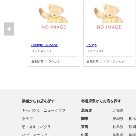
Lounge JASMINE
Rouge
（ジャスミン）
（ルージュ）
倉敷駅前 ／ ラウンジ
倉敷駅前 ／ パブ・スナック
業種からお店を探す
都道府県からお店を探す
キャバクラ・ニュークラブ
北海道
北海道
クラブ
関東
茨城県
栃木
朝・昼キャバクラ
東海
岐阜県
静岡
パブ・スナック
中国
鳥取県
島根