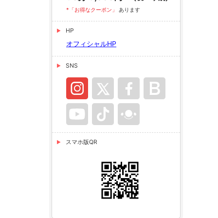
*「お得なクーポン」
あります
HP
オフィシャルHP
SNS
スマホ版QR