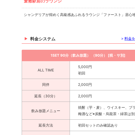
倉敷駅前のラウンジ
シャンデリアが煌めく高級感あふれるラウンジ「ファースト」居心
料金システム
>
料金
1SET 90分（飲み放題） （90分） [税・サ別]
5,000円
ALL TIME
初回
同伴
2,000円
延長（30分）
2,000円
焼酎（芋・麦）、ウイスキー、ブ
飲み放題メニュー
梅酒など※炭酸・烏龍茶・緑茶は別
延長方法
初回セットのみ確認あり