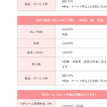
[税] 10%
税金・サービス料
※税金・サービス料は上記金額に含ま
1SET 90分（ボトルキープ制） （90分） [税・サ別]
5,000円
ALL TIME
初回
同伴
2,000円
延長（30分）
1,000円
※炭酸・烏龍茶・緑茶は料金に含ま
割り物
ます
[税] 10%
税金・サービス料
※税金・サービス料は上記金額に含ま
VIPルーム（セット料金は別途かかります）
VIPルーム利用料金（90
5,000円（1部屋）