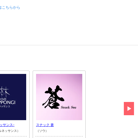
はこちらから
ネッサンス-
スナック 蒼
Lounge First
ルネッサンス）
（ソウ）
（ファースト）