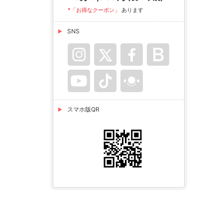
*「お得なクーポン」
あります
SNS
スマホ版QR