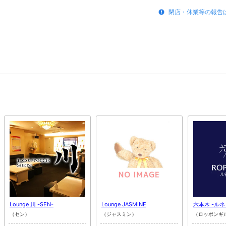
閉店・休業等の報告
Lounge 川 -SEN-
Lounge JASMINE
六本木 -ル
（セン）
（ジャスミン）
（ロッポンギ