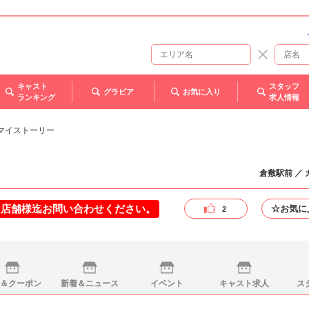
キャスト
スタッフ
グラビア
お気に入り
ランキング
求人情報
- マイストーリー
倉敷駅前 ／
は店舗様迄お問い合わせください。
☆お気に
2
＆クーポン
新着＆ニュース
イベント
キャスト求人
ス