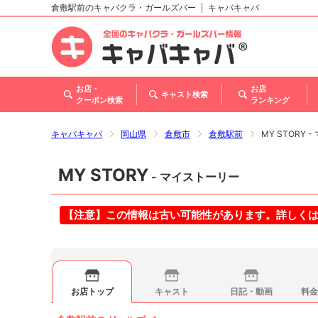
倉敷駅前のキャバクラ・ガールズバー
キャバキャバ
北海道
東北
関東
甲信越・北陸
東海
関西
中国
四国
九州・沖縄
お店・
お店
キャスト検索
クーポン検索
ランキング
キャバキャバ
岡山県
倉敷市
倉敷駅前
MY STORY 
MY STORY
- マイストーリー
【注意】この情報は古い可能性があります。詳しく
お店トップ
キャスト
日記・動画
料金