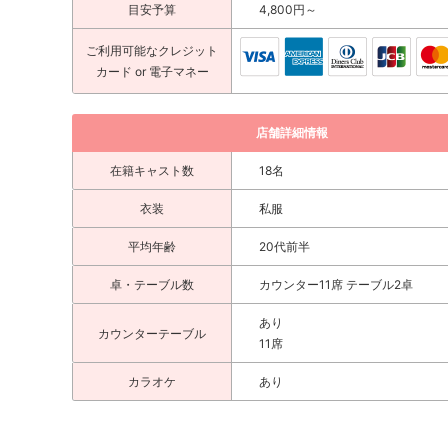
目安予算
4,800円～
ご利用可能な
クレジット
カード
or 電子マネー
店舗詳細情報
在籍キャスト数
18名
衣装
私服
平均年齢
20代前半
卓・テーブル数
カウンター11席 テーブル2卓
あり
カウンターテーブル
11席
カラオケ
あり