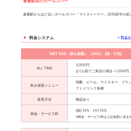
倉敷駅前のガールズバー
倉敷駅からほど近いガールズバー「マイストーリー」20代前半の若
料金システム
>
料金
1SET 50分（飲み放題） （50分） [税・サ別]
3,000円
ALL TIME
お1人様でご来店の場合＋1,000円
焼酎、ビール、ウイスキー、ブラ
飲み放題メニュー
フトドリンク各種
延長方法
確認あり
[税] 10% [サ] 10%
税金・サービス料
※税金・サービス料は上記金額に含ま