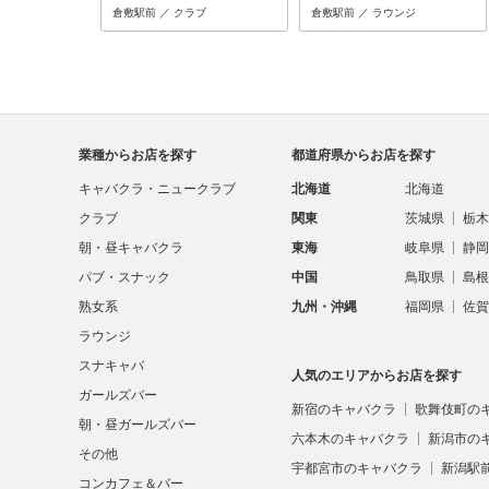
倉敷駅前 ／ クラブ
倉敷駅前 ／ ラウンジ
業種からお店を探す
都道府県からお店を探す
キャバクラ・ニュークラブ
北海道
北海道
クラブ
関東
茨城県
栃木
朝・昼キャバクラ
東海
岐阜県
静岡
パブ・スナック
中国
鳥取県
島根
熟女系
九州・沖縄
福岡県
佐賀
ラウンジ
スナキャバ
人気のエリアからお店を探す
ガールズバー
新宿のキャバクラ
歌舞伎町の
朝・昼ガールズバー
六本木のキャバクラ
新潟市の
その他
宇都宮市のキャバクラ
新潟駅
コンカフェ＆バー