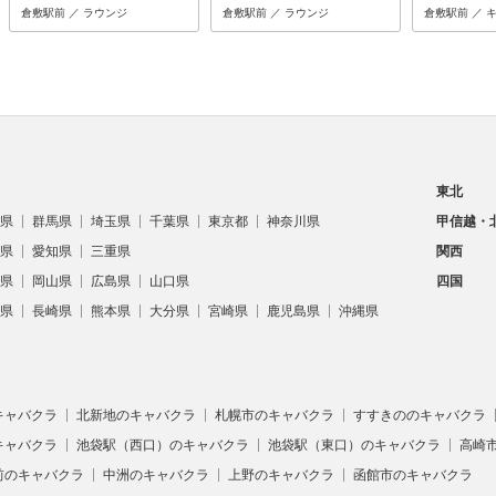
倉敷駅前 ／ ラウンジ
倉敷駅前 ／ ラウンジ
倉敷駅前 ／ 
東北
県
群馬県
埼玉県
千葉県
東京都
神奈川県
甲信越・
県
愛知県
三重県
関西
県
岡山県
広島県
山口県
四国
県
長崎県
熊本県
大分県
宮崎県
鹿児島県
沖縄県
キャバクラ
北新地のキャバクラ
札幌市のキャバクラ
すすきののキャバクラ
キャバクラ
池袋駅（西口）のキャバクラ
池袋駅（東口）のキャバクラ
高崎
前のキャバクラ
中洲のキャバクラ
上野のキャバクラ
函館市のキャバクラ