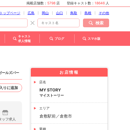
掲載店舗数：
5798
店
登録キャスト数：
18646
人
トップページ
広島
岡山
山口
鳥取
島根
その他
検索
キャスト
ブログ
スマホ版
求人情報
お店情報
 ガールズバー
店名
入りに追加
MY STORY
マイストーリー
エリア
倉敷駅前／倉敷市
タッフ求人
業種