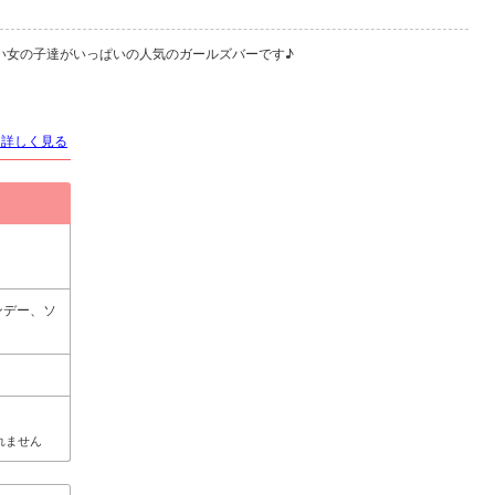
い女の子達がいっぱいの人気のガールズバーです♪
を詳しく見る
ンデー、ソ
れません