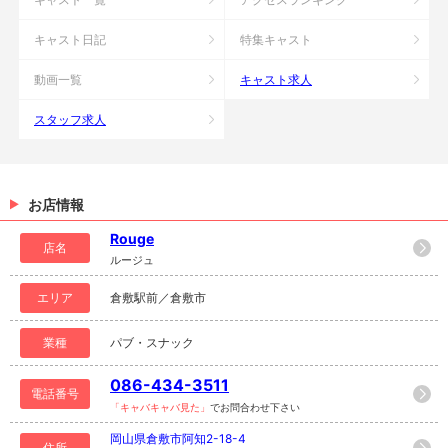
キャスト日記
特集キャスト
動画一覧
キャスト求人
スタッフ求人
お店情報
Rouge
店名
ルージュ
エリア
倉敷駅前／倉敷市
業種
パブ・スナック
086-434-3511
電話番号
「キャバキャバ見た」
でお問合わせ下さい
岡山県倉敷市阿知2-18-4
住所