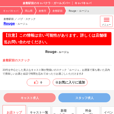
倉敷駅前のキャバクラ・ガールズバー
キャバキャバ
キャバキャバ
岡山県
倉敷市
倉敷駅前
Rouge - ルージュ
倉敷駅前 ／ パブ・スナック
Rouge
-
ルージュ
メニュー
【注意】この情報は古い可能性があります。詳しくは店舗様
迄お問い合わせください。
Rouge
- ルージュ
倉敷駅前のスナック
20代を中心とした美人なキャスト陣が勢揃いのスナック「ルージュ」お洒落で落ち着いた店内
で美味しいお酒と会話で時間を忘れてゆったりお過ごしいただけます♪
☆お気に入りに追加
0
キャスト求人
スタッフ求人
新着
料金
お店トップ
キャスト一覧
イベン