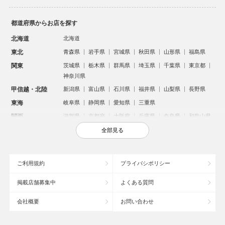
都道府県からお店を探す
北海道
北海道
東北
青森県
岩手県
宮城県
秋田県
山形県
福島県
関東
茨城県
栃木県
群馬県
埼玉県
千葉県
東京都
神奈川県
甲信越・北陸
新潟県
富山県
石川県
福井県
山梨県
長野県
東海
岐阜県
静岡県
愛知県
三重県
関西
滋賀県
京都府
大阪府
兵庫県
奈良県
和歌山県
中国
鳥取県
島根県
岡山県
広島県
山口県
全部見る
四国
徳島県
香川県
愛媛県
高知県
九州・沖縄
福岡県
佐賀県
長崎県
熊本県
大分県
宮崎県
ご利用規約
プライバシポリシー
鹿児島県
沖縄県
掲載店舗募集中
よくある質問
人気のエリアからお店を探す
会社概要
お問い合わせ
新宿のキャバクラ
歌舞伎町のキャバクラ
札幌市のキャバクラ
すすきののキャバクラ
北新地のキャバクラ
池袋のキャバクラ