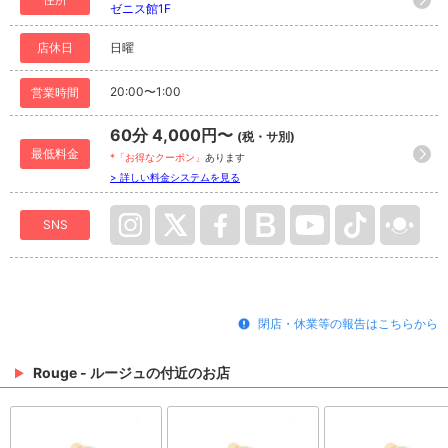
ゼニス館1F
店休日
日曜
20:00〜1:00
営業時間
60分 4,000円〜
(税・サ別)
最低料金
*「お得なクーポン」
あります
> 詳しい料金システムを見る
SNS
閉店・休業等の報告はこちらから
Rouge - ルージュの付近のお店