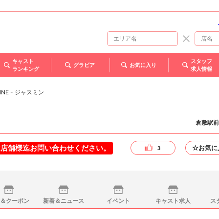
キャスト
スタッフ
グラビア
お気に入り
ランキング
求人情報
MINE - ジャスミン
倉敷駅前
は店舗様迄お問い合わせください。
☆お気に
3
＆クーポン
新着＆ニュース
イベント
キャスト求人
ス