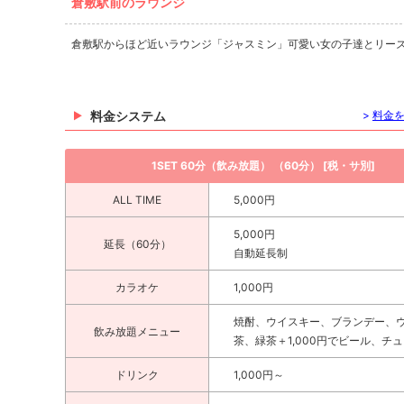
倉敷駅前のラウンジ
倉敷駅からほど近いラウンジ「ジャスミン」可愛い女の子達とリー
料金システム
>
料金
1SET 60分（飲み放題） （60分） [税・サ別]
ALL TIME
5,000円
5,000円
延長（60分）
自動延長制
カラオケ
1,000円
焼酎、ウイスキー、ブランデー、
飲み放題メニュー
茶、緑茶＋1,000円でビール、チ
ドリンク
1,000円～