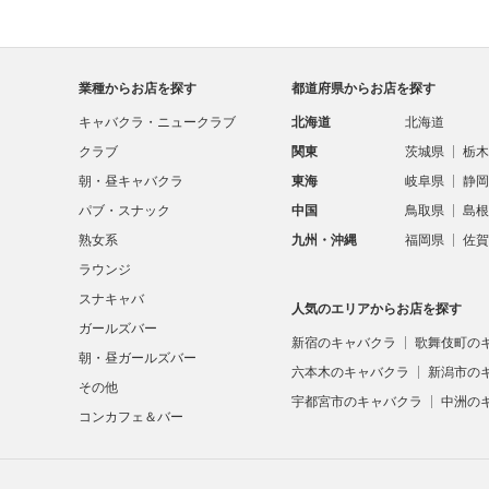
業種からお店を探す
都道府県からお店を探す
キャバクラ・ニュークラブ
北海道
北海道
クラブ
関東
茨城県
栃木
朝・昼キャバクラ
東海
岐阜県
静岡
パブ・スナック
中国
鳥取県
島根
熟女系
九州・沖縄
福岡県
佐賀
ラウンジ
スナキャバ
人気のエリアからお店を探す
ガールズバー
新宿のキャバクラ
歌舞伎町の
朝・昼ガールズバー
六本木のキャバクラ
新潟市の
その他
宇都宮市のキャバクラ
中洲の
コンカフェ＆バー