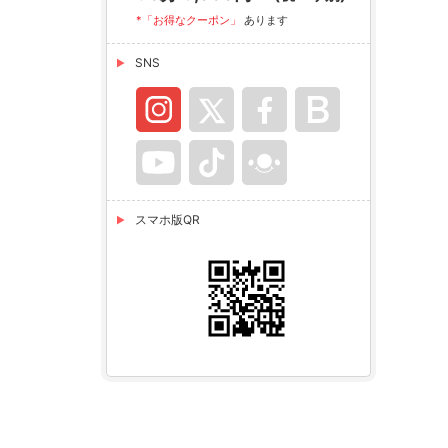
*「お得なクーポン」
あります
SNS
スマホ版QR