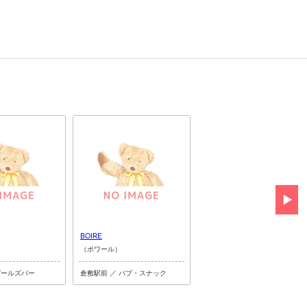
BOIRE
CLUB PETIT AMAN
（ボワール）
（プチアマン）
ガールズバー
倉敷駅前 ／ パブ・スナック
倉敷駅前 ／ キャバクラ