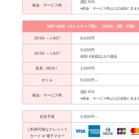
[税] 10%
税金・サービス料
※税金・サービス料は上記金額に含ま
1SET 90分（ボトルキープ制） （90分） [税・サ別]
20:00 ～ LAST
6,000円
5,000円
20:00 ～ LAST
初回 4名様以上の場合
延長（60分）
2,000円
ボトル
5,000円～
[税] 10%
税金・サービス料
※税金・サービス料は上記金額に含ま
目安予算
5,500円～
ご利用可能な
クレジット
カード
or 電子マネー