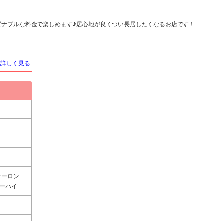
ズナブルな料金で楽しめます♪居心地が良くつい長居したくなるお店です！
を詳しく見る
ウーロン
ューハイ