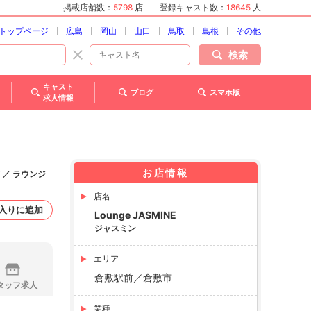
掲載店舗数：
5798
店
登録キャスト数：
18645
人
トップページ
広島
岡山
山口
鳥取
島根
その他
検索
キャスト
ブログ
スマホ版
求人情報
お店情報
 ／ ラウンジ
店名
入りに追加
Lounge JASMINE
ジャスミン
エリア
倉敷駅前／倉敷市
タッフ求人
業種