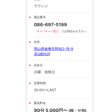
ラウンジ
電話番号
086-697-5199
「キャバキャバ見た」
でお問合わせ下さい
住所
岡山県倉敷市阿知2-18-9
高Q館Ⅲ2F
店休日
日曜・祝祭日
営業時間
20:00〜LAST
最低料金
90分 5,000円〜
(税・サ別)