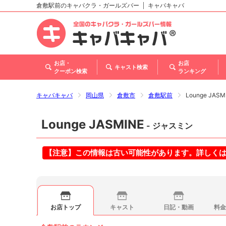
倉敷駅前のキャバクラ・ガールズバー
キャバキャバ
北海道
東北
関東
甲信越・北陸
東海
関西
中国
四国
九州・沖縄
お店・
お店
キャスト検索
クーポン検索
ランキング
キャバキャバ
岡山県
倉敷市
倉敷駅前
Lounge JAS
Lounge JASMINE
- ジャスミン
【注意】この情報は古い可能性があります。詳しく
お店トップ
キャスト
日記・動画
料金