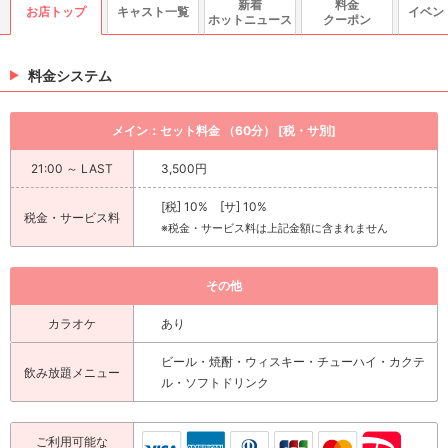
新着
料金
お店トップ
キャスト一覧
イベン
ホットニュース
クーポン
料金システム
メイン：セット料金 （60分） [税・サ別]
21:00 ～ LAST
3,500円
[税] 10% [サ] 10%
税金・サービス料
※税金・サービス料は上記金額に含まれません
その他
カラオケ
あり
ビール・焼酎・ウィスキー・チューハイ・カクテ
飲み放題メニュー
ル・ソフトドリンク
ご利用可能な