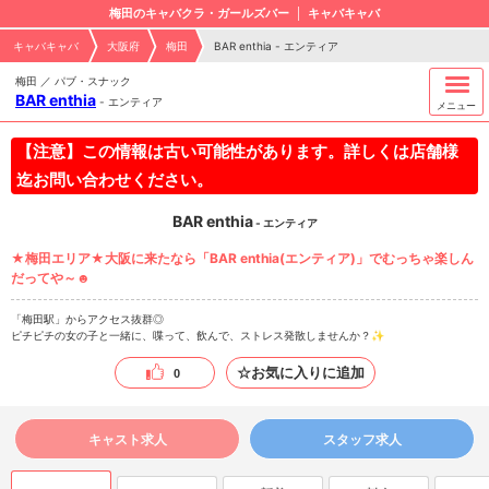
梅田のキャバクラ・ガールズバー
キャバキャバ
キャバキャバ
大阪府
梅田
BAR enthia - エンティア
梅田 ／ パブ・スナック
BAR enthia
-
エンティア
メニュー
【注意】この情報は古い可能性があります。詳しくは店舗様
迄お問い合わせください。
BAR enthia
- エンティア
★梅田エリア★大阪に来たなら「BAR enthia(エンティア)」でむっちゃ楽しん
だってや～☻
「梅田駅」からアクセス抜群◎
ピチピチの女の子と一緒に、喋って、飲んで、ストレス発散しませんか？✨
☆お気に入りに追加
0
キャスト求人
スタッフ求人