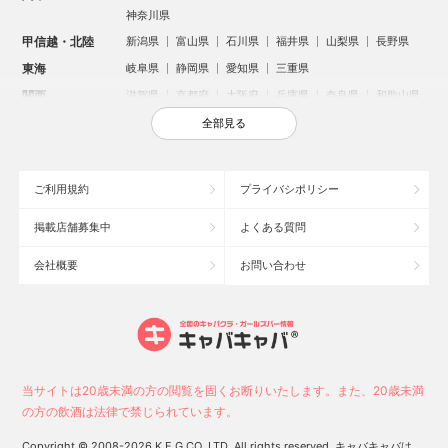
神奈川県
甲信越・北陸
新潟県
富山県
石川県
福井県
山梨県
長野県
東海
岐阜県
静岡県
愛知県
三重県
関西
滋賀県
京都府
大阪府
兵庫県
奈良県
和歌山県
中国
鳥取県
島根県
岡山県
広島県
山口県
全部見る
四国
徳島県
香川県
愛媛県
高知県
九州・沖縄
福岡県
佐賀県
長崎県
熊本県
大分県
宮崎県
ご利用規約
プライバシポリシー
鹿児島県
沖縄県
掲載店舗募集中
よくある質問
人気のエリアからお店を探す
会社概要
お問い合わせ
新宿のキャバクラ
歌舞伎町のキャバクラ
北新地のキャバクラ
池袋のキャバクラ
札幌市のキャバクラ
すすきののキャバクラ
ミナミのキャバクラ
大宮のキャバクラ
六本木のキャバクラ
新潟市のキャバクラ
池袋駅（西口）のキャバクラ
池袋駅（東口）のキャバクラ
高崎市のキャバクラ
福岡市のキャバクラ
当サイトは20歳未満の方の閲覧を固くお断りいたします。また、20歳未満
新潟駅前のキャバクラ
宇都宮市のキャバクラ
中洲のキャバクラ
の方の飲酒は法律で禁じられています。
上野のキャバクラ
函館市のキャバクラ
長野市のキャバクラ
Copyright © 2008-2026 K.E.G CO.,LTD. All rights reserved. キャバキャバは、