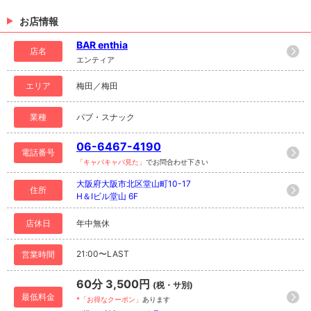
お店情報
BAR enthia
店名
エンティア
エリア
梅田／梅田
業種
パブ・スナック
06-6467-4190
電話番号
「キャバキャバ見た」
でお問合わせ下さい
大阪府大阪市北区堂山町10-17
住所
H＆Iビル堂山 6F
店休日
年中無休
21:00〜LAST
営業時間
60分 3,500円
(税・サ別)
最低料金
*「お得なクーポン」
あります