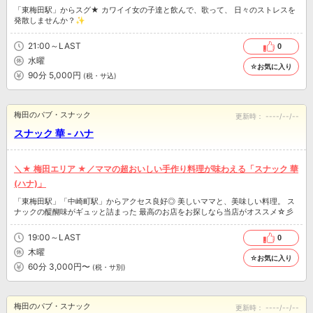
「東梅田駅」からスグ★ カワイイ女の子達と飲んで、歌って、 日々のストレスを
発散しませんか？✨
21:00～LAST
0
水曜
☆お気に入り
90分 5,000円
(税・サ込)
梅田のパブ・スナック
更新時：
----/--/--
スナック 華 - ハナ
＼★ 梅田エリア ★／ママの超おいしい手作り料理が味わえる「スナック 華
(ハナ)」
「東梅田駅」「中崎町駅」からアクセス良好◎ 美しいママと、美味しい料理。 ス
ナックの醍醐味がギュッと詰まった 最高のお店をお探しなら当店がオススメ☆彡
19:00～LAST
0
木曜
☆お気に入り
60分 3,000円〜
(税・サ別)
梅田のパブ・スナック
更新時：
----/--/--