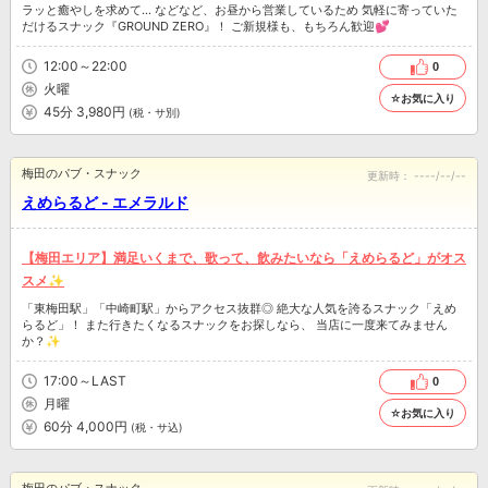
ラッと癒やしを求めて… などなど、お昼から営業しているため 気軽に寄っていた
だけるスナック『GROUND ZERO』！ ご新規様も、もちろん歓迎💕
12:00～22:00
0
火曜
☆お気に入り
45分 3,980円
(税・サ別)
梅田のパブ・スナック
更新時：
----/--/--
えめらるど - エメラルド
【梅田エリア】満足いくまで、歌って、飲みたいなら「えめらるど」がオス
スメ✨
「東梅田駅」「中崎町駅」からアクセス抜群◎ 絶大な人気を誇るスナック「えめ
らるど」！ また行きたくなるスナックをお探しなら、 当店に一度来てみません
か？✨
17:00～LAST
0
月曜
☆お気に入り
60分 4,000円
(税・サ込)