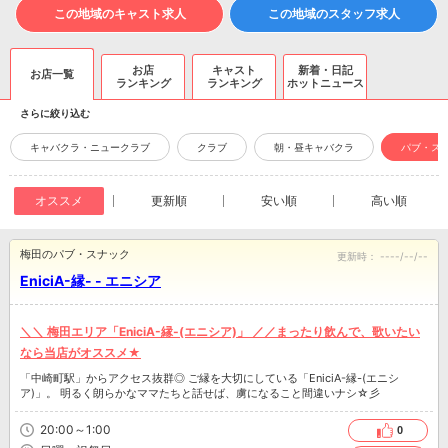
この地域のキャスト求人
この地域のスタッフ求人
お店
キャスト
新着・日記
お店一覧
ランキング
ランキング
ホットニュース
さらに絞り込む
キャバクラ・ニュークラブ
クラブ
朝・昼キャバクラ
パブ・ス
オススメ
更新順
安い順
高い順
梅田のパブ・スナック
更新時：
----/--/--
EniciA-縁- - エニシア
＼＼ 梅田エリア「EniciA-縁-(エニシア)」 ／／まったり飲んで、歌いたい
なら当店がオススメ★
「中崎町駅」からアクセス抜群◎ ご縁を大切にしている「EniciA-縁-(エニシ
ア)」。 明るく朗らかなママたちと話せば、虜になること間違いナシ☆彡
20:00～1:00
0