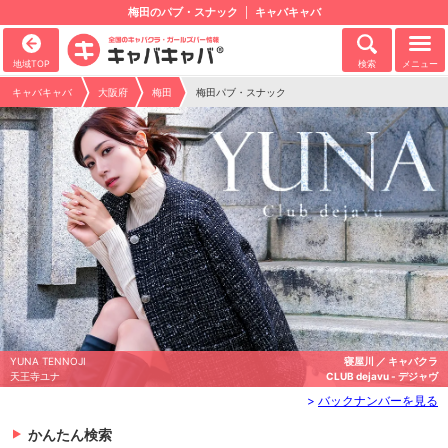
梅田のパブ・スナック
キャバキャバ
地域TOP
検索
メニュー
キャバキャバ
大阪府
梅田
梅田パブ・スナック
YUNA TENNOJI
寝屋川 ／ キャバクラ
天王寺ユナ
CLUB dejavu - デジャヴ
>
バックナンバーを見る
かんたん検索