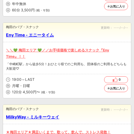
年中無休
☆お気に入り
60分 3,500円
(税・サ別)
梅田のパブ・スナック
更新時：
----/--/--
Eny Time - エニータイム
＼＼💚 梅田エリア 💚／／お手頃価格で楽しめるスナック『Eny
Time』！！
「中崎町駅」から徒歩5分！おひとり様でのご利用も、団体様のご利用もどちらも
大歓迎♡
19:00～LAST
0
月曜・日曜
☆お気に入り
120分 4,500円〜
(税・サ別)
梅田のパブ・スナック
更新時：
----/--/--
MilkyWay - ミルキーウェイ
★梅田エリア★満足いくまで、歌って、飲んで、ストレス発散！