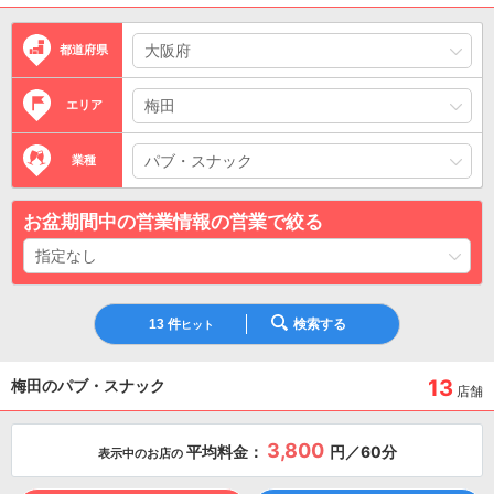
都道府県
エリア
業種
お盆期間中の営業情報の営業で絞る
13
件
検索する
ヒット
13
梅田のパブ・スナック
店舗
3,800
平均料金：
円／60分
表示中のお店の