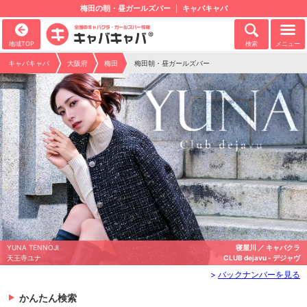
梅田の朝・昼ガールズバー
キャバキャバ
地域TOP
検索
メニュー
キャバキャバ
大阪府
梅田
梅田朝・昼ガールズバー
YUNA TENNOJI
寝屋川 ／ キャバクラ
天王寺ユナ
CLUB dejavu - デジャヴ
>
バックナンバーを見る
かんたん検索