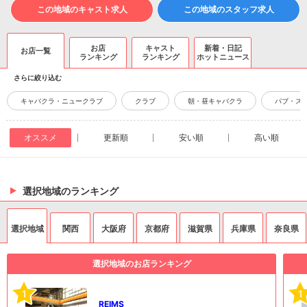
この地域のキャスト求人
この地域のスタッフ求人
お店
キャスト
新着・日記
お店一覧
ランキング
ランキング
ホットニュース
さらに絞り込む
キャバクラ・ニュークラブ
クラブ
朝・昼キャバクラ
パブ・ス
オススメ
更新順
安い順
高い順
選択地域のランキング
選択地域
関西
大阪府
京都府
滋賀県
兵庫県
奈良県
選択地域のお店ランキング
1
1
REIMS