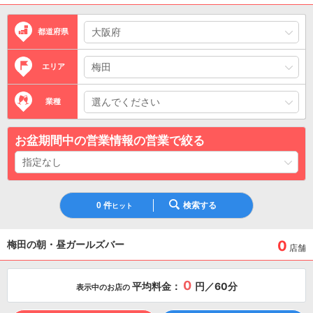
都道府県
エリア
業種
お盆期間中の営業情報の営業で絞る
0
件
検索する
ヒット
0
梅田の朝・昼ガールズバー
店舗
0
平均料金：
円／60分
表示中のお店の