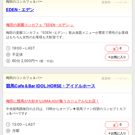
梅田のコンカフェ＆バー
更新時：
----/--/--
EDEN - エデン
梅田の楽園コンカフェ『EDEN -エデン-』
梅田の楽園コンカフェ『EDEN -エデン-』飲み放題メニューが豊富で男性のお客様
はもちろん女性のお客様も大歓迎です。
19:00～LAST
0
不定休
☆お気に入り
60分 2,500円〜
(税・サ込)
梅田のコンカフェ＆バー
更新時：
----/--/--
競馬Cafe＆Bar IDOL.HORSE - アイドルホース
梅田に競馬が大好きなUMAJOが集うカジュアルなお店！
中央競馬開催日の土日は、13時からオープン★競馬ファン待望のコンセプトカフ
ェ&バーです♪
13:00～LAST
0
月曜
☆お気に入り