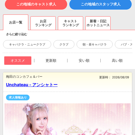
この地域のキャスト求人
この地域のスタッフ求人
お店
キャスト
新着・日記
お店一覧
ランキング
ランキング
ホットニュース
さらに絞り込む
キャバクラ・ニュークラブ
クラブ
朝・昼キャバクラ
パブ・ス
オススメ
更新順
安い順
高い順
梅田のコンカフェ＆バー
更新時：
2026/08/09
Unchateau - アンシャトー
求人情報あり