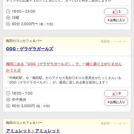
ギリシャのお菓子【ルクミ】みたいに、甘～いひと時をご提供します♡
18:00～23:00
1
日曜
☆お気に入り
60分 2,000円〜
(税・サ別)
梅田のコンカフェ＆バー
更新時：
----/--/--
GGG - ゲラゲラガールズ
梅田にある「GGG（ゲラゲラガールズ）」で、一緒に盛り上がりません
か？☆彡
「中崎町駅」や「梅田駅」からアクセス良好◎ギャル系美女がたっくさんいる
「GGG（ゲラゲラガールズ）」が、最高に楽しめる夜を提供します！
18:00～1:00
0
年中無休
☆お気に入り
60分 3,000円
(税・サ別)
梅田のコンカフェ＆バー
更新時：
----/--/--
アミュレット - アミュレット