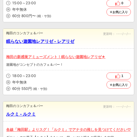
15:00～23:00
0
年中無休
☆お気に入り
60分 800円〜
(税・サ別)
梅田のコンカフェ＆バー
更新時：
----/--/--
眠らない遊園地レアリゼ - レアリゼ
梅田の新感覚アミューズメント！眠らない遊園地レアリゼ★
遊園地がコンセプトのカフェ＆バー！
18:00～23:00
1
年中無休
☆お気に入り
60分 550円
(税・サ別)
梅田のコンカフェ＆バー
更新時：
----/--/--
ルクミ - ルクミ
各線「梅田駅」よりスグ！「ルクミ」でアナタの推しを見つけてください♡