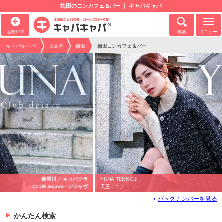
梅田のコンカフェ＆バー
キャバキャバ
地域TOP
検索
メニュー
キャバキャバ
大阪府
梅田
梅田コンカフェ＆バー
YUNA TENNOJI
寝屋川 ／ キャバクラ
天王寺ユナ
CLUB dejavu - デジャヴ
>
バックナンバーを見る
かんたん検索