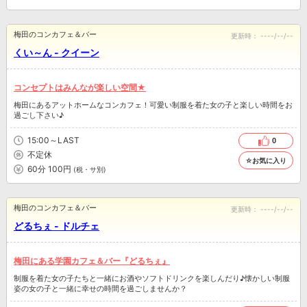
梅田のコンカフェ＆バー
更新時：
----/--/--
くい～ん - クイーン
コンセプトはみんなが楽しい空間★
梅田にあるアットホームなコンカフェ！可愛い制服を着た女の子と楽しい時間をお
過ごし下さい♪
15:00～LAST
0
不定休
☆お気に入り
60分 100円
(税・サ別)
梅田のコンカフェ＆バー
更新時：
----/--/--
どるちぇ - ドルチェ
梅田にある学園カフェ＆バー『どるちぇ』
制服を着た女の子たちと一緒にお酒やソフトドリンクを楽しんだり♪懐かしい制服
姿の女の子と一緒に幸せの時間を過ごしませんか？