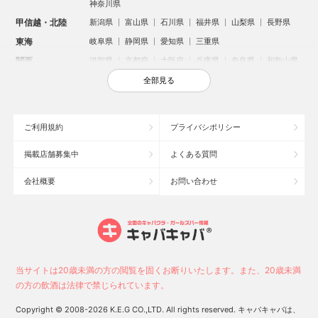
神奈川県
甲信越・北陸
新潟県
富山県
石川県
福井県
山梨県
長野県
東海
岐阜県
静岡県
愛知県
三重県
関西
滋賀県
京都府
大阪府
兵庫県
奈良県
和歌山県
中国
鳥取県
島根県
岡山県
広島県
山口県
全部見る
四国
徳島県
香川県
愛媛県
高知県
九州・沖縄
福岡県
佐賀県
長崎県
熊本県
大分県
宮崎県
ご利用規約
プライバシポリシー
鹿児島県
沖縄県
掲載店舗募集中
よくある質問
人気のエリアからお店を探す
会社概要
お問い合わせ
新宿のキャバクラ
歌舞伎町のキャバクラ
札幌市のキャバクラ
すすきののキャバクラ
北新地のキャバクラ
池袋のキャバクラ
ミナミのキャバクラ
大宮のキャバクラ
新潟市のキャバクラ
六本木のキャバクラ
高崎市のキャバクラ
池袋駅（西口）のキャバクラ
池袋駅（東口）のキャバクラ
宇都宮市のキャバクラ
当サイトは20歳未満の方の閲覧を固くお断りいたします。また、20歳未満
新潟駅前のキャバクラ
上野のキャバクラ
福岡市のキャバクラ
の方の飲酒は法律で禁じられています。
函館市のキャバクラ
長野市のキャバクラ
中洲のキャバクラ
Copyright © 2008-2026 K.E.G CO.,LTD. All rights reserved. キャバキャバは、