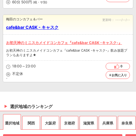
60分 500円
(税・サ別)
梅田のコンカフェ＆バー
更新時：
----/--/--
cafe&bar CASK - キャスク
お初天神のミニスカメイドコンカフェ『cafe&bar CASK -キャスク-』
お初天神のミニスカメイドコンカフェ『cafe&bar CASK -キャスク-』飲み放題プ
ランもありますよ★
18:00～23:00
0
不定休
☆お気に入り
選択地域のランキング
選択地域
関西
大阪府
京都府
滋賀県
兵庫県
奈良県