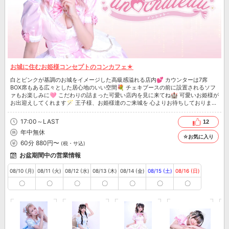
お城に住むお姫様コンセプトのコンカフェ★
白とピンクが基調のお城をイメージした高級感溢れる店内💕 カウンターは7席
BOX席もある広々とした居心地のいい空間💐 チェキブースの前に設置されるソフ
ァもお楽しみに🩷 こだわりの詰まった可愛い店内を見に来てね🏰 可愛いお姫様が
お出迎えしてくれます🪄 王子様、お姫様達のご来城を 心よりお待ちしております
💓
17:00～LAST
12
年中無休
☆お気に入り
60分 880円〜
(税・サ込)
お盆期間中の営業情報
08/10 (月)
08/11 (火)
08/12 (水)
08/13 (木)
08/14 (金)
08/15 (土)
08/16 (日)
〇
〇
〇
〇
〇
〇
〇