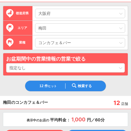
都道府県
エリア
業種
お盆期間中の営業情報の営業で絞る
12
件
検索する
ヒット
12
梅田のコンカフェ＆バー
店舗
1,000
平均料金：
円／60分
表示中のお店の