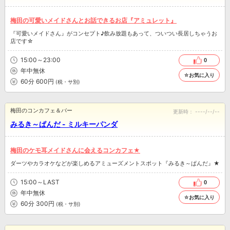
梅田の可愛いメイドさんとお話できるお店『アミュレット』
『可愛いメイドさん』がコンセプト♪飲み放題もあって、ついつい長居しちゃうお
店です☆
15:00～23:00
0
年中無休
☆お気に入り
60分 600円
(税・サ別)
梅田のコンカフェ＆バー
更新時：
----/--/--
みるき～ぱんだ - ミルキーパンダ
梅田のケモ耳メイドさんに会えるコンカフェ★
ダーツやカラオケなどが楽しめるアミューズメントスポット『みるき～ぱんだ』★
15:00～LAST
0
年中無休
☆お気に入り
60分 300円
(税・サ別)