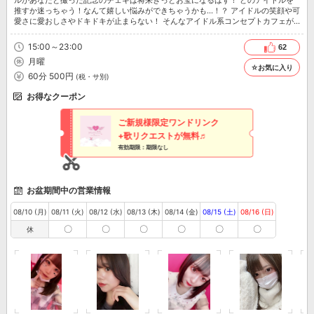
推すか迷っちゃう！なんて嬉しい悩みができちゃうかも…！？ アイドルの笑顔や可
愛さに愛おしさやドキドキが止まらない！ そんなアイドル系コンセプトカフェが
梅田に誕生しました♬ 誰より早く推しを探すため急ぐべしっ！
15:00～23:00
62
月曜
☆お気に入り
60分 500円
(税・サ別)
お得なクーポン
ご新規様限定ワンドリンク
+歌リクエストが無料♬
有効期限：期限なし
お盆期間中の営業情報
08/10 (月)
08/11 (火)
08/12 (水)
08/13 (木)
08/14 (金)
08/15 (土)
08/16 (日)
〇
〇
〇
〇
〇
〇
休