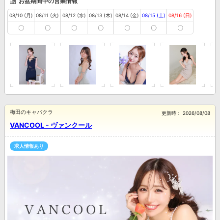
お盆期間中の営業情報
08/10 (月)
08/11 (火)
08/12 (水)
08/13 (木)
08/14 (金)
08/15 (土)
08/16 (日)
〇
〇
〇
〇
〇
〇
〇
梅田のキャバクラ
更新時：
2026/08/08
VANCOOL - ヴァンクール
求人情報あり