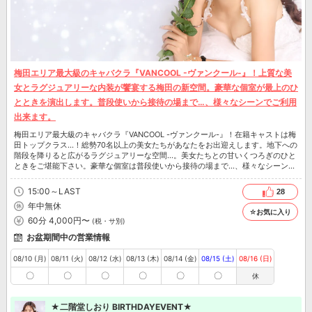
梅田エリア最大級のキャバクラ『VANCOOL -ヴァンクール-』！上質な美
女とラグジュアリーな内装が饗宴する梅田の新空間。豪華な個室が最上のひ
とときを演出します。普段使いから接待の場まで…、様々なシーンでご利用
出来ます。
梅田エリア最大級のキャバクラ『VANCOOL -ヴァンクール-』！在籍キャストは梅
田トップクラス…！総勢70名以上の美女たちがあなたをお出迎えします。地下への
階段を降りると広がるラグジュアリーな空間…。美女たちとの甘いくつろぎのひと
ときをご堪能下さい。豪華な個室は普段使いから接待の場まで…、様々なシーンで
ご利用出来ます。
15:00～LAST
28
年中無休
☆お気に入り
60分 4,000円〜
(税・サ別)
お盆期間中の営業情報
08/10 (月)
08/11 (火)
08/12 (水)
08/13 (木)
08/14 (金)
08/15 (土)
08/16 (日)
〇
〇
〇
〇
〇
〇
休
★二階堂しおり BIRTHDAYEVENT★