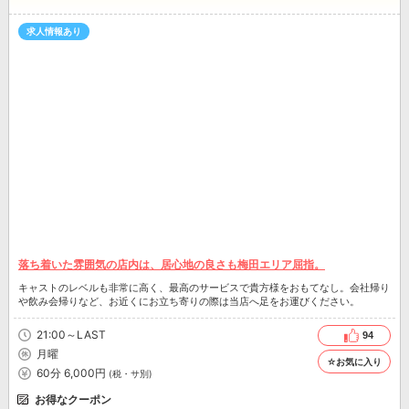
求人情報あり
落ち着いた雰囲気の店内は、居心地の良さも梅田エリア屈指。
キャストのレベルも非常に高く、最高のサービスで貴方様をおもてなし。会社帰り
や飲み会帰りなど、お近くにお⽴ち寄りの際は当店へ⾜をお運びください。
21:00～LAST
94
月曜
☆お気に入り
60分 6,000円
(税・サ別)
お得なクーポン