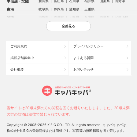
甲信越・北陸
新潟県
富山県
石川県
福井県
山梨県
長野県
東海
岐阜県
静岡県
愛知県
三重県
関西
滋賀県
京都府
大阪府
兵庫県
奈良県
和歌山県
中国
鳥取県
島根県
岡山県
広島県
山口県
全部見る
四国
徳島県
香川県
愛媛県
高知県
九州・沖縄
福岡県
佐賀県
長崎県
熊本県
大分県
宮崎県
ご利用規約
プライバシポリシー
鹿児島県
沖縄県
掲載店舗募集中
よくある質問
人気のエリアからお店を探す
会社概要
お問い合わせ
新宿のキャバクラ
歌舞伎町のキャバクラ
北新地のキャバクラ
札幌市のキャバクラ
すすきののキャバクラ
池袋のキャバクラ
ミナミのキャバクラ
大宮のキャバクラ
六本木のキャバクラ
新潟市のキャバクラ
池袋駅（西口）のキャバクラ
池袋駅（東口）のキャバクラ
高崎市のキャバクラ
福岡市のキャバクラ
当サイトは20歳未満の方の閲覧を固くお断りいたします。また、20歳未満
長野市のキャバクラ
宇都宮市のキャバクラ
新潟駅前のキャバクラ
の方の飲酒は法律で禁じられています。
中洲のキャバクラ
上野のキャバクラ
函館市のキャバクラ
Copyright © 2008-2026 K.E.G CO.,LTD. All rights reserved. キャバキャバは、
株式会社K.E.Gの登録商標または商標です。写真等の無断転載を固く禁じます。