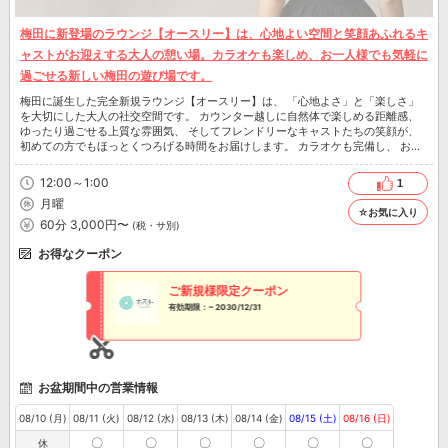
梅田に新登場のラウンジ【オースリー】は、心地よい空間と笑顔あふれるキ
ャストがお迎えする大人の憩い場。カラオケも楽しめ、お一人様でも気軽に
過ごせる新しい梅田の遊び場です。
梅田に誕生した完全新規ラウンジ【オースリー】は、 「心地よさ」と「楽しさ」
を大切にした大人の社交空間です。 カウンター越しに自然体で楽しめる距離感、
ゆったり過ごせる上質な雰囲気、 そしてフレンドリーなキャストたちの笑顔が、
初めての方でもほっとくつろげる時間をお届けします。 カラオケも完備し、 お一
人様でもグループでも楽しめる“新しい梅田の遊び場”として、 皆様の特別な夜をよ
り彩る場所を目指しています。 ぜひお気軽にお立ち寄りください。 皆様のご来店
12:00～1:00
1
を心よりお待ちしております。
月曜
☆お気に入り
60分 3,000円〜
(税・サ別)
お得なクーポン
ご新規様限定クーポン
有効期限：~ 2030/12/31
お盆期間中の営業情報
08/10 (月)
08/11 (火)
08/12 (水)
08/13 (木)
08/14 (金)
08/15 (土)
08/16 (日)
〇
〇
〇
〇
〇
〇
休