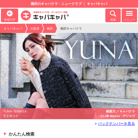
梅田のキャバクラ・ニュークラブ
キャバキャバ
地域TOP
検索
メニュー
キャバキャバ
大阪府
梅田
梅田キャバクラ
YUNA TENNOJI
寝屋川 ／ キャバクラ
天王寺ユナ
CLUB dejavu - デジャヴ
>
バックナンバーを見る
かんたん検索