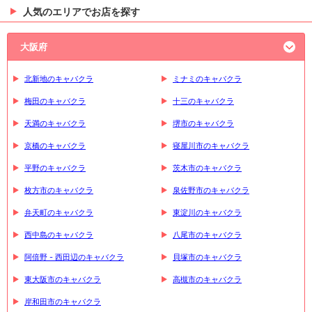
人気のエリアでお店を探す
大阪府
北新地のキャバクラ
ミナミのキャバクラ
梅田のキャバクラ
十三のキャバクラ
天満のキャバクラ
堺市のキャバクラ
京橋のキャバクラ
寝屋川市のキャバクラ
平野のキャバクラ
茨木市のキャバクラ
枚方市のキャバクラ
泉佐野市のキャバクラ
弁天町のキャバクラ
東淀川のキャバクラ
西中島のキャバクラ
八尾市のキャバクラ
阿倍野 - 西田辺のキャバクラ
貝塚市のキャバクラ
東大阪市のキャバクラ
高槻市のキャバクラ
岸和田市のキャバクラ