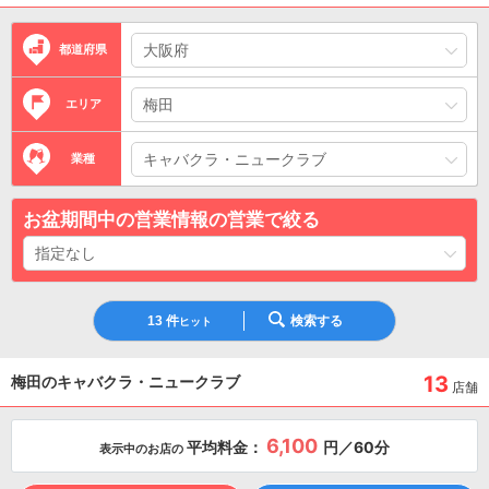
都道府県
エリア
業種
お盆期間中の営業情報の営業で絞る
13
件
検索する
ヒット
13
梅田のキャバクラ・ニュークラブ
店舗
6,100
平均料金：
円／60分
表示中のお店の