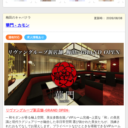
梅田のキャバクラ
更新時：
2026/08/08
華門 - カモン
適格対応
求人情報あり
リヴァングループ新店舗-GRAND OPEN-
─ 和モダンが香る極上空間、美女多数在籍／VIPルーム完備─上質な「和」の美意
識と現代ラグジュアリーが融合した非日常空間 選び抜かれた美女たちが、洗練さ
れたおもてなしでお迎えします。プライベートなひとときを堪能できるVIPルーム