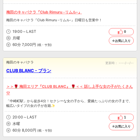
梅田のキャバクラ『Club Rimuru -リムル-』
梅田のキャバクラ『Club Rimuru -リムル-』日曜日も営業中！
19:00～LAST
0
月曜
☆お気に入り
60分 7,000円
(税・サ別)
梅田のキャバクラ
更新時：
----/--/--
CLUB BLANC - ブラン
＞＞🌹 梅田エリア『CLUB BLANC』 🌹＜＜ 話し上手な女の子がたくさん
♡
「中崎町駅」から徒歩4分！セクシーな女の子から、愛嬌たっぷりの女の子まで、
幅広いタイプの女の子が在籍✨
20:00～LAST
1
水曜
☆お気に入り
60分 8,000円
(税・サ別)