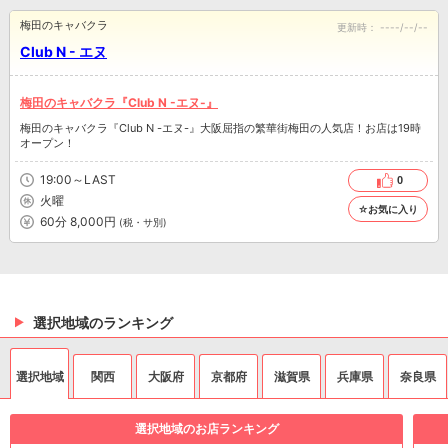
梅田のキャバクラ
更新時：
----/--/--
Club N - エヌ
梅田のキャバクラ『Club N -エヌ-』
梅田のキャバクラ『Club N -エヌ-』大阪屈指の繁華街梅田の人気店！お店は19時
オープン！
19:00～LAST
0
火曜
☆お気に入り
60分 8,000円
(税・サ別)
選択地域のランキング
選択地域
関西
大阪府
京都府
滋賀県
兵庫県
奈良県
選択地域のお店ランキング