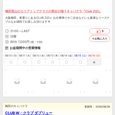
梅田堂山のエリアトップクラスの美女が揃うキャバクラ『Club ZIZI』
大阪梅田、東通りにあるCLUB ZIZI♬ お仕事帰りや二次会などにも最適なリーズナ
ブルなお値段でお楽しみ頂けます☆
21:00～LAST
9
日曜
☆お気に入り
60分 7,000円
(税・サ別)
お盆期間中の営業情報
08/10 (月)
08/11 (火)
08/12 (水)
08/13 (木)
08/14 (金)
08/15 (土)
08/16 (日)
〇
〇
〇
〇
〇
〇
休
梅田のキャバクラ
更新時：
2026/08/08
CLUB W - クラブ ダブリュー