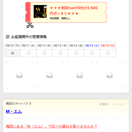
★☆★初回1set70分が3,500
円ポッキリ★☆★
有効期限：期限なし
お盆期間中の営業情報
08/10 (月)
08/11 (火)
08/12 (水)
08/13 (木)
08/14 (金)
08/15 (土)
08/16 (日)
〇
〇
〇
〇
〇
〇
休
梅田のキャバクラ
更新時：
----/--/--
M - エム
梅田にある「M（エム）」で日々の疲れを取りませんか？