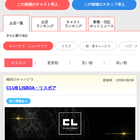
この地域のキャスト求人
この地域のスタッフ求人
お店
キャスト
新着・日記
お店一覧
ランキング
ランキング
ホットニュース
さらに絞り込む
キャバクラ・ニュークラブ
クラブ
朝・昼キャバクラ
パブ・ス
オススメ
更新順
安い順
高い順
梅田のキャバクラ
更新時：
2026/08/08
CLUB LISBOA - リスボア
求人情報あり