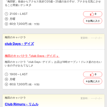
「梅田駅」各線からアクセス良好◎20歳～25歳の女の子が、アナタを元気にさせ
ること間違いナシ☆彡
21:00～LAST
0
月曜
☆お気に入り
60分 7,000円
(税・サ別)
梅田のキャバクラ
更新時：
----/--/--
club Days - デイズ
梅田のキャバクラ『club Days -デイズ-』
梅田のキャバクラ『club Days -デイズ-』お店は19時オープン！ドレス姿のかわい
い女の子がおもてなし♪
19:00～LAST
0
月曜
☆お気に入り
60分 7,000円
(税・サ別)
梅田のキャバクラ
更新時：
----/--/--
Club Rimuru - リムル