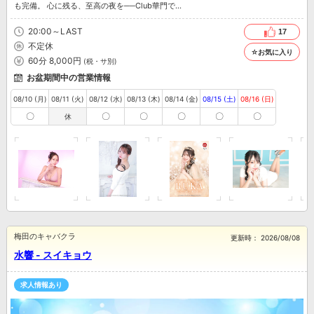
も完備。 心に残る、至高の夜を──Club華門で...
20:00～LAST
17
不定休
☆お気に入り
60分 8,000円
(税・サ別)
お盆期間中の営業情報
08/10 (月)
08/11 (火)
08/12 (水)
08/13 (木)
08/14 (金)
08/15 (土)
08/16 (日)
〇
〇
〇
〇
〇
〇
休
梅田のキャバクラ
更新時：
2026/08/08
水響 - スイキョウ
求人情報あり