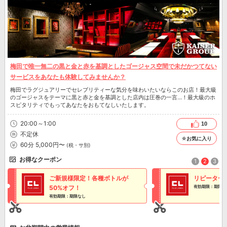
梅田で唯一無二の黒と金と赤を基調としたゴージャス空間で未だかつてない
サービスをあなたも体験してみませんか？
梅田でラグジュアリーでセレブリティーな気分を味わいたいならこのお店！最大級
のゴージャスをテーマに黒と赤と金を基調とした店内は圧巻の一言…！最大級のホ
スピタリティでもってあなたをおもてなしいたします。
20:00～1:00
10
不定休
☆お気に入り
60分 5,000円〜
(税・サ別)
お得なクーポン
1
2
3
ご新規様限定！各種ボトルが
リピーター
50%オフ！
有効期限：期限な
有効期限：期限なし