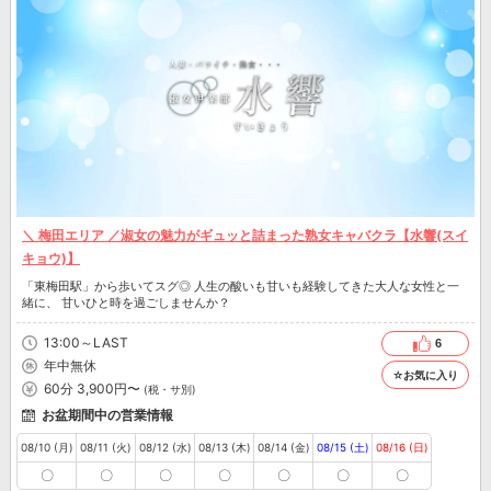
＼ 梅田エリア ／淑女の魅力がギュッと詰まった熟女キャバクラ【水響(スイ
キョウ)】
「東梅田駅」から歩いてスグ◎ 人生の酸いも甘いも経験してきた大人な女性と一
緒に、 甘いひと時を過ごしませんか？
13:00～LAST
6
年中無休
☆お気に入り
60分 3,900円〜
(税・サ別)
お盆期間中の営業情報
08/10 (月)
08/11 (火)
08/12 (水)
08/13 (木)
08/14 (金)
08/15 (土)
08/16 (日)
〇
〇
〇
〇
〇
〇
〇