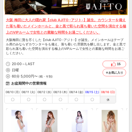
大阪·梅田に大人の隠れ家【club AJITO -アジト-】誕生。カウンターを備え
た落ち着いたメインホールと、金と黒で彩られ落ち着いた空間を演出する極
上のVIPルームで女性との素敵な時間をお過ごしください。
大阪梅田に贅を尽くした【club AJITO -アジト-】が誕生。メインホールはテーブ
ル席のみならずカウンターをも備え、落ち着いた雰囲気を醸し出します。金と黒で
彩られ落ち着いた空間を演出する極上のVIPルームで女性との素敵な時間をお過ご
しください。
20:00～LAST
15
日曜
☆お気に入り
60分 5,000円〜
(税・サ別)
お盆期間中の営業情報
08/10 (月)
08/11 (火)
08/12 (水)
08/13 (木)
08/14 (金)
08/15 (土)
08/16 (日)
〇
〇
〇
〇
〇
〇
休