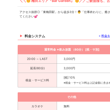
＼＼🌼 梅田エリア『Bar Garden』 🌼／／ご新規様も
アクセス抜群◎「東梅田駅」から徒歩3分！👨「仕事終わりに、癒され
てください💕
料金システム
>
料金
通常料金 ※飲み放題 （60分） [税・サ別]
20:00 ～ LAST
3,000円
延長(60分)
3,000円
[税] 10%
税金・サービス料
※税金・サービス料は上記金額に含ま
その他
カラオケ
無料