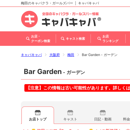
梅田のキャバクラ・ガールズバー
キャバキャバ
北海道
東北
関東
甲信越・北陸
東海
関西
中国
四国
九州・沖縄
お店・
お店
キャスト検索
クーポン検索
ランキング
キャバキャバ
大阪府
梅田
Bar Garden - ガーデン
Bar Garden
- ガーデン
【注意】この情報は古い可能性があります。詳しく
お店トップ
キャスト
日記・動画
料金