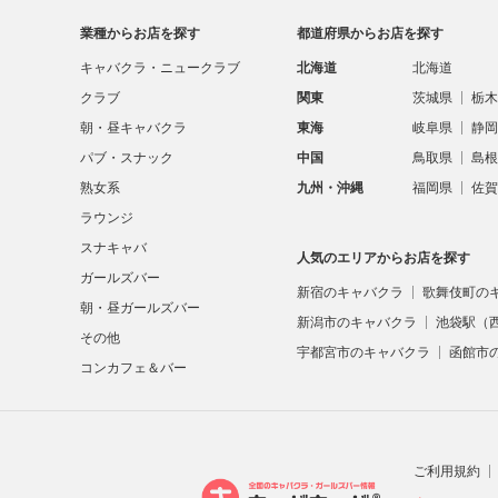
業種からお店を探す
都道府県からお店を探す
キャバクラ・ニュークラブ
北海道
北海道
クラブ
関東
茨城県
栃木
朝・昼キャバクラ
東海
岐阜県
静岡
パブ・スナック
中国
鳥取県
島根
熟女系
九州・沖縄
福岡県
佐賀
ラウンジ
スナキャバ
人気のエリアからお店を探す
ガールズバー
新宿のキャバクラ
歌舞伎町の
朝・昼ガールズバー
新潟市のキャバクラ
池袋駅（
その他
宇都宮市のキャバクラ
函館市
コンカフェ＆バー
ご利用規約