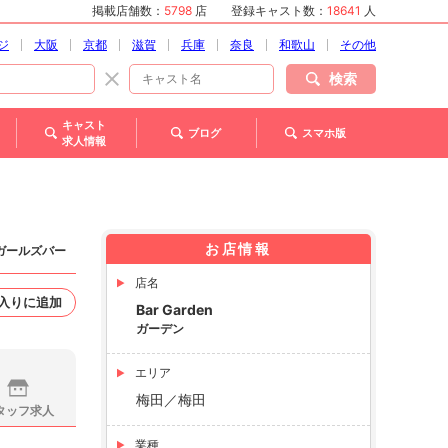
掲載店舗数：
5798
店
登録キャスト数：
18641
人
ジ
大阪
京都
滋賀
兵庫
奈良
和歌山
その他
検索
キャスト
ブログ
スマホ版
求人情報
お店情報
 ガールズバー
店名
入りに追加
Bar Garden
ガーデン
エリア
梅田／梅田
タッフ求人
業種