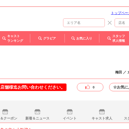
トップペー
キャスト
スタッフ
グラビア
お気に入り
ランキング
求人情報
梅田 ／
は店舗様迄お問い合わせください。
☆お気に
0
＆クーポン
新着＆ニュース
イベント
キャスト求人
ス