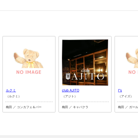
ルクミ
club AJITO
I"s
（ルクミ）
（アジト）
（アイズ）
梅田 ／ コンカフェ＆バー
梅田 ／ キャバクラ
梅田 ／ ガー