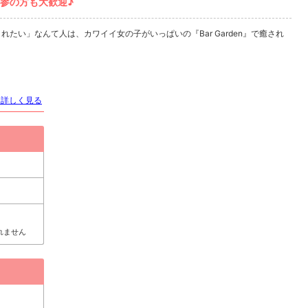
、古参の方も大歓迎♪
たい」なんて人は、カワイイ女の子がいっぱいの『Bar Garden』で癒され
を詳しく見る
れません