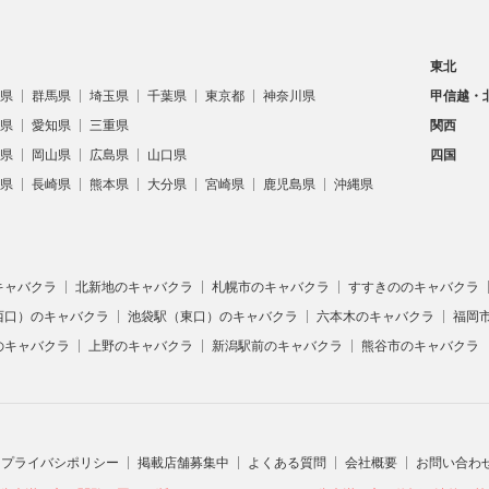
東北
県
群馬県
埼玉県
千葉県
東京都
神奈川県
甲信越・
県
愛知県
三重県
関西
県
岡山県
広島県
山口県
四国
県
長崎県
熊本県
大分県
宮崎県
鹿児島県
沖縄県
キャバクラ
北新地のキャバクラ
札幌市のキャバクラ
すすきののキャバクラ
西口）のキャバクラ
池袋駅（東口）のキャバクラ
六本木のキャバクラ
福岡
のキャバクラ
上野のキャバクラ
新潟駅前のキャバクラ
熊谷市のキャバクラ
プライバシポリシー
掲載店舗募集中
よくある質問
会社概要
お問い合わ