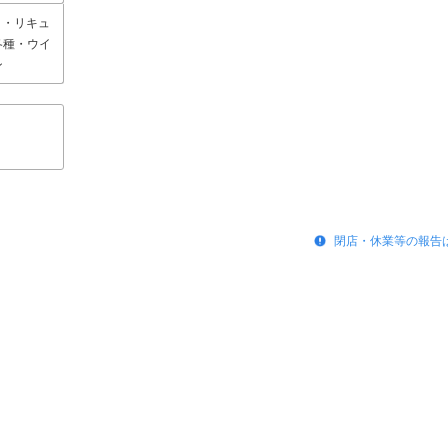
 ・リキュ
各種・ウイ
ン
閉店・休業等の報告