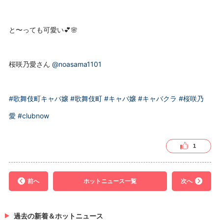
と〜っても可愛い💕🌸
桜咲乃愛さん
@noasama1101
#歌舞伎町キャバ嬢
#歌舞伎町
#キャバ嬢
#キャバクラ
#桜咲乃
愛
#clubnow
1
前へ
ホットニュース一覧
次へ
過去の新着＆ホットニュース