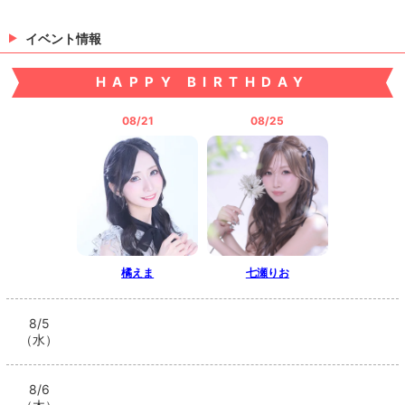
イベント情報
HAPPY BIRTHDAY
08/21
08/25
橘えま
七瀬りお
8/5
（水）
8/6