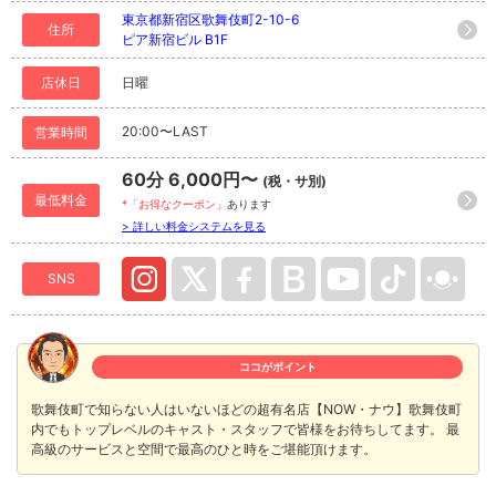
東京都新宿区歌舞伎町2-10-6
住所
ピア新宿ビル B1F
店休日
日曜
20:00〜LAST
営業時間
60分 6,000円〜
(税・サ別)
最低料金
*「お得なクーポン」
あります
> 詳しい料金システムを見る
SNS
ココがポイント
歌舞伎町で知らない人はいないほどの超有名店【NOW・ナウ】歌舞伎町
内でもトップレベルのキャスト・スタッフで皆様をお待ちしてます。 最
高級のサービスと空間で最高のひと時をご堪能頂けます。