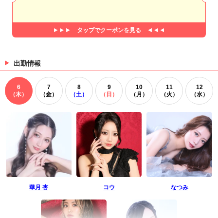
タップで
クーポンを見る
出勤情報
6
7
8
9
10
11
12
（木）
（金）
（土）
（日）
（月）
（火）
（水）
華月 杏
コウ
なつみ