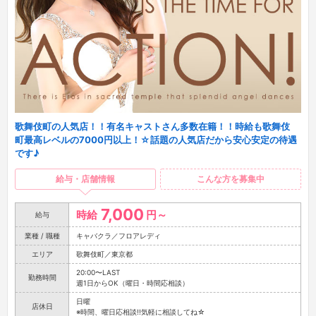
歌舞伎町の人気店！！有名キャストさん多数在籍！！時給も歌舞伎
町最高レベルの7000円以上！☆話題の人気店だから安心安定の待遇
です♪
給与・店舗情報
こんな方を募集中
7,000
時給
円～
給与
業種 / 職種
キャバクラ／フロアレディ
エリア
歌舞伎町／東京都
20:00〜LAST
勤務時間
週1日からOK（曜日・時間応相談）
日曜
店休日
※時間、曜日応相談!!気軽に相談してね☆