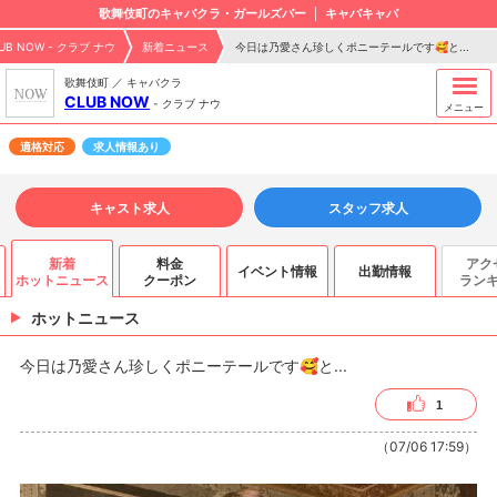
歌舞伎町のキャバクラ・ガールズバー
キャバキャバ
UB NOW - クラブ ナウ
新着ニュース
今日は乃愛さん珍しくポニーテールです🥰と...
歌舞伎町 ／ キャバクラ
CLUB NOW
-
クラブ ナウ
メニュー
適格対応
求人情報あり
キャスト求人
スタッフ求人
新着
料金
アク
イベント情報
出勤情報
ホットニュース
クーポン
ラン
ホットニュース
今日は乃愛さん珍しくポニーテールです🥰と...
1
（07/06 17:59）