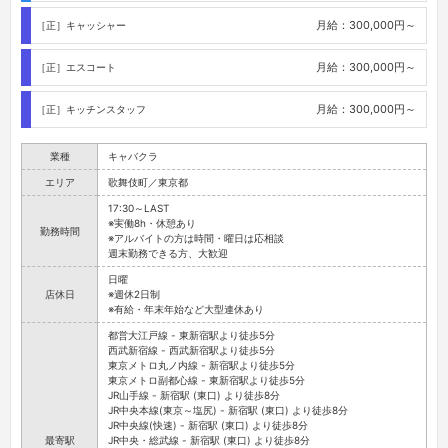
月給：300,000円～
［正］キャッシャー
月給：300,000円～
［正］エスコート
月給：300,000円～
［正］キッチンスタッフ
業種
キャバクラ
エリア
歌舞伎町／東京都
17:30～LAST
※実働8h・休憩あり
勤務時間
※アルバイトの方は時間・曜日は応相談
週末勤務できる方、大歓迎
日曜
店休日
※週休2日制
※有給・年末年始など大型連休あり
都営大江戸線 - 東新宿駅より徒歩5分
西武新宿線 - 西武新宿駅より徒歩5分
東京メトロ丸ノ内線 - 新宿駅より徒歩5分
東京メトロ副都心線 - 東新宿駅より徒歩5分
JR山手線 - 新宿駅 (東口) より徒歩8分
JR中央本線(東京～塩尻) - 新宿駅 (東口) より徒歩8分
JR中央線(快速) - 新宿駅 (東口) より徒歩8分
最寄駅
JR中央・総武線 - 新宿駅 (東口) より徒歩8分