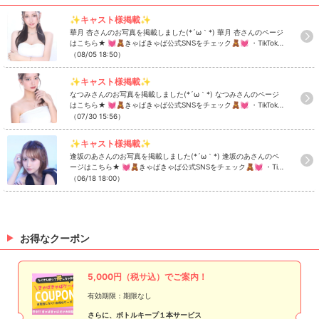
✨キャスト様掲載✨
華月 杏さんのお写真を掲載しました(*´ω｀*) 華月 杏さんのページ
はこちら★ 💓🧸きゃばきゃば公式SNSをチェック🧸💓 ・TikTok
・Instagram ・Twitter ・YouTube
（08/05 18:50）
✨キャスト様掲載✨
なつみさんのお写真を掲載しました(*´ω｀*) なつみさんのページ
はこちら★ 💓🧸きゃばきゃば公式SNSをチェック🧸💓 ・TikTok
・Instagram ・Twitter ・YouTube
（07/30 15:56）
✨キャスト様掲載✨
逢坂のあさんのお写真を掲載しました(*´ω｀*) 逢坂のあさんのペ
ージはこちら★ 💓🧸きゃばきゃば公式SNSをチェック🧸💓 ・TikT
ok ・Instagram ・Twitter ・YouTube
（06/18 18:00）
お得なクーポン
5,000円（税サ込）でご案内！
有効期限：期限なし
さらに、ボトルキープ１本サービス