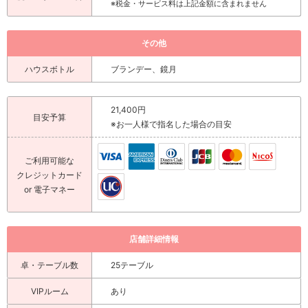
※税金・サービス料は上記金額に含まれません
その他
ハウスボトル
ブランデー、鏡月
21,400円
目安予算
※お一人様で指名した場合の目安
ご利用可能な
クレジットカード
or 電子マネー
店舗詳細情報
卓・テーブル数
25テーブル
VIPルーム
あり